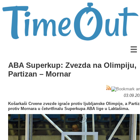
ABA Superkup: Zvezda na Olimpiju,
Partizan – Mornar
03.09.2
Košarkaši Crvene zvezde igraće protiv ljubljanske Olimpije, a Parti
protiv Mornara u četvrtfinalu Superkupa ABA lige u Laktašima.