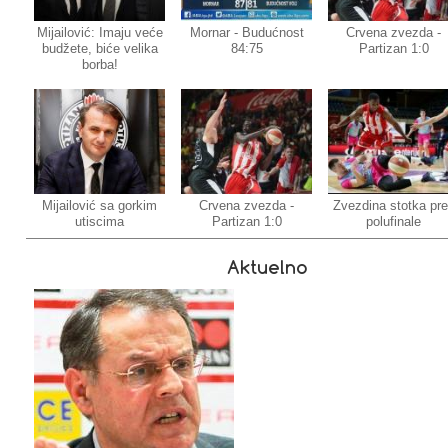
Mijailović: Imaju veće
Mornar - Budućnost
Crvena zvezda -
budžete, biće velika
84:75
Partizan 1:0
borba!
Mijailović sa gorkim
Crvena zvezda -
Zvezdina stotka pr
utiscima
Partizan 1:0
polufinale
Aktuelno