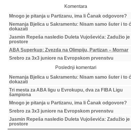
Komentara
Mnogo je pitanja u Partizanu, ima li Čanak odgovore?
Nemanja Bjelica u Sakramentu: Nisam samo šuter i to 
dokazati
Jasmin Repeša nasledio Duleta Vujoševića: Zadužio je
prostore
ABA Superkup: Zvezda na Olimpiju, Partizan – Mornar
Srebro za 3x3 juniore na Evropskom prvenstvu
Poslednji komentari
Nemanja Bjelica u Sakramentu: Nisam samo šuter i to 
dokazati
Tri mesta za ABA ligu u Evrokupu, dva za FIBA Ligu
šampiona
Mnogo je pitanja u Partizanu, ima li Čanak odgovore?
Srebro za 3x3 juniore na Evropskom prvenstvu
Jasmin Repeša nasledio Duleta Vujoševića: Zadužio je
prostore