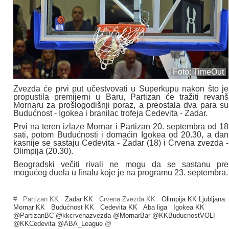
Foto: TimeOut
Zvezda će prvi put učestvovati u Superkupu nakon što je
propustila premijerni u Baru, Partizan će tražiti revanš
Mornaru za prošlogodišnji poraz, a preostala dva para su
Budućnost - Igokea i branilac trofeja Cedevita - Zadar.
Prvi na teren izlaze Mornar i Partizan 20. septembra od 18
sati, potom Budućnosti i domaćin Igokea od 20.30, a dan
kasnije se sastaju Cedevita - Zadar (18) i Crvena zvezda -
Olimpija (20.30).
Beogradski večiti rivali ne mogu da se sastanu pre
mogućeg duela u finalu koje je na programu 23. septembra.
#
Partizan KK
Zadar KK
Crvena Zvezda KK
Olimpija KK Ljubljana
Mornar KK
Budućnost KK
Cedevita KK
Aba liga
Igokea KK
@PartizanBC @kkcrvenazvezda @MornarBar @KKBuducnostVOLI
@KKCedevita @ABA_League
@