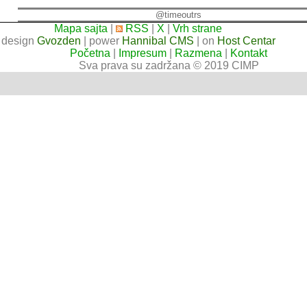
@timeoutrs
Mapa sajta
|
RSS
|
X
|
Vrh strane
design
Gvozden
| power
Hannibal CMS
| on
Host Centar
Početna
|
Impresum
|
Razmena
|
Kontakt
Sva prava su zadržana © 2019 CIMP