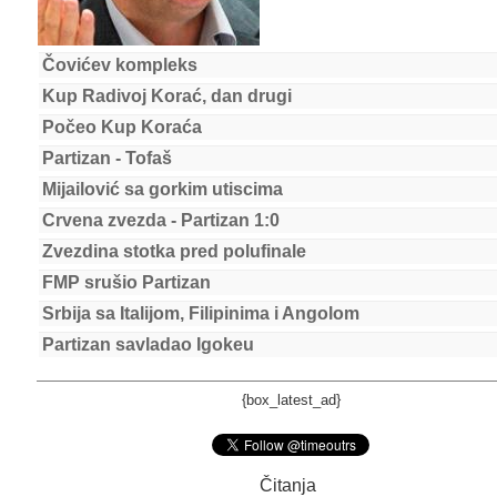
Čovićev kompleks
Kup Radivoj Korać, dan drugi
Počeo Kup Koraća
Partizan - Tofaš
Mijailović sa gorkim utiscima
Crvena zvezda - Partizan 1:0
Zvezdina stotka pred polufinale
FMP srušio Partizan
Srbija sa Italijom, Filipinima i Angolom
Partizan savladao Igokeu
{box_latest_ad}
Čitanja