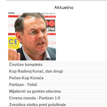
Aktuelno
Čovićev kompleks
Kup Radivoj Korać, dan drugi
Počeo Kup Koraća
Partizan - Tofaš
Mijailović sa gorkim utiscima
Crvena zvezda - Partizan 1:0
Zvezdina stotka pred polufinale