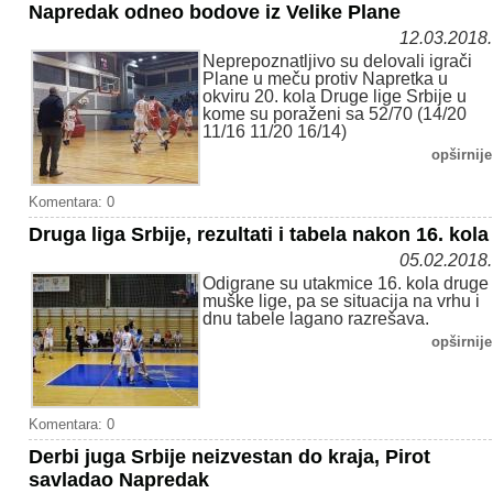
Napredak odneo bodove iz Velike Plane
12.03.2018.
Neprepoznatljivo su delovali igrači
Plane u meču protiv Napretka u
okviru 20. kola Druge lige Srbije u
kome su poraženi sa 52/70 (14/20
11/16 11/20 16/14)
opširnije
Komentara: 0
Druga liga Srbije, rezultati i tabela nakon 16. kola
05.02.2018.
Odigrane su utakmice 16. kola druge
muške lige, pa se situacija na vrhu i
dnu tabele lagano razrešava.
opširnije
Komentara: 0
Derbi juga Srbije neizvestan do kraja, Pirot
savladao Napredak