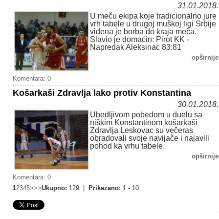
31.01.2018.
U meču ekipa koje tradicionalno jure
vrh tabele u drugoj muškoj ligi Srbije
viđena je borba do kraja meča.
Slavio je domaćin: Pirot KK -
Napredak Aleksinac 83:81
opširnije
Komentara: 0
Košarkaši Zdravlja lako protiv Konstantina
30.01.2018.
Ubedljivom pobedom u duelu sa
niškim Konstantinom košarkaši
Zdravlja Leskovac su večeras
obradovali svoje navijače i najavili
pohod ka vrhu tabele.
opširnije
Komentara: 0
1
2
3
4
5
>
>>
Ukupno:
129 |
Prikazano:
1 - 10