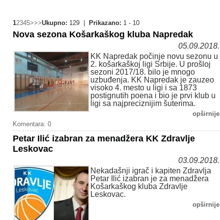
1
2
3
4
5
>
>>
Ukupno:
129 |
Prikazano:
1 - 10
Nova sezona Košarkaškog kluba Napredak
05.09.2018.
KK Napredak počinje novu sezonu u
2. košarkaškoj ligi Srbije. U prošloj
sezoni 2017/18. bilo je mnogo
uzbuđenja. KK Napredak je zauzeo
visoko 4. mesto u ligi i sa 1873
postignutih poena i bio je prvi klub u
ligi sa najpreciznijim šuterima.
opširnije
Komentara: 0
Petar Ilić izabran za menadžera KK Zdravlje
Leskovac
03.09.2018.
Nekadašnji igrač i kapiten Zdravlja
Petar Ilić izabran je za menadžera
Košarkaškog kluba Zdravlje
Leskovac.
opširnije