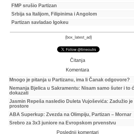
FMP srušio Partizan
Srbija sa Italijom, Filipinima i Angolom
Partizan savladao Igokeu
{box_latest_ad}
Čitanja
Komentara
Mnogo je pitanja u Partizanu, ima li Čanak odgovore?
Nemanja Bjelica u Sakramentu: Nisam samo šuter i to 
dokazati
Jasmin Repeša nasledio Duleta Vujoševića: Zadužio je
prostore
ABA Superkup: Zvezda na Olimpiju, Partizan – Mornar
Srebro za 3x3 juniore na Evropskom prvenstvu
Poslednji komentari