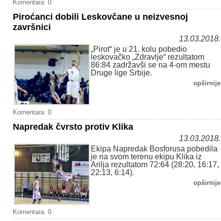
Komentara: 0
Piroćanci dobili Leskovčane u neizvesnoj
završnici
13.03.2018.
„Pirot“ je u 21. kolu pobedio
leskovačko „Zdravlje“ rezultatom
86:84 zadržavši se na 4-om mestu
Druge lige Srbije.
opširnije
Komentara: 0
Napredak čvrsto protiv Klika
13.03.2018.
Ekipa Napredak Bosforusa pobedila
je na svom terenu ekipu Klika iz
Arilja rezultatom 72:64 (28:20, 16:17,
22:13, 6:14).
opširnije
Komentara: 0