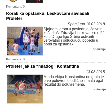
Komentara: 0
Korak ka opstanku: Leskovčani savladali
Proleter
Sport juga 18.03.2018.
Sjajnom igrom u poslednjoj četvrtini
košarkaši Zdravlja Leskovac su u 22.
kolu Druge lige Srbije ostvarili
verovatno i odlučujuću pobedu u
borbi za opstanak.
opširnije
Komentara: 0
Proleter jak za "mladog" Kontantina
13.03.2018.
Mlada ekipa Konstantina odigrala je
prvo poluvreme odlično i imala egal
rezultat do poluvremena.
opširnije