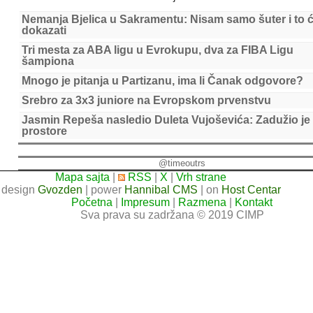
Nemanja Bjelica u Sakramentu: Nisam samo šuter i to 
dokazati
Tri mesta za ABA ligu u Evrokupu, dva za FIBA Ligu
šampiona
Mnogo je pitanja u Partizanu, ima li Čanak odgovore?
Srebro za 3x3 juniore na Evropskom prvenstvu
Jasmin Repeša nasledio Duleta Vujoševića: Zadužio je
prostore
@timeoutrs
Mapa sajta
|
RSS
|
X
|
Vrh strane
design
Gvozden
| power
Hannibal CMS
| on
Host Centar
Početna
|
Impresum
|
Razmena
|
Kontakt
Sva prava su zadržana © 2019 CIMP