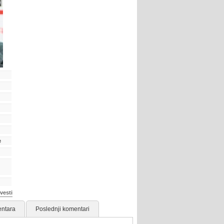
e
vesti
ntara
Poslednji komentari