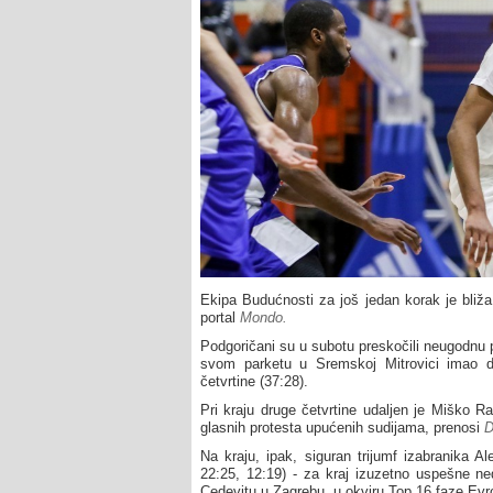
Ekipa Budućnosti za još jedan korak je bliža "
portal
Mondo.
Podgoričani su u subotu preskočili neugodnu 
svom parketu u Sremskoj Mitrovici imao 
četvrtine (37:28).
Pri kraju druge četvrtine udaljen je Miško 
glasnih protesta upućenih sudijama, prenosi
D
Na kraju, ipak, siguran trijumf izabranika A
22:25, 12:19) - za kraj izuzetno uspešne ned
Cedevitu u Zagrebu, u okviru Top 16 faze Evr