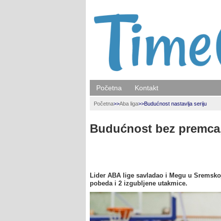
Početna
Kontakt
Početna
>>
Aba liga
>>
Budućnost nastavlja seriju
Budućnost bez premca,
Lider ABA lige savladao i Megu u Sremskoj
pobeda i 2 izgubljene utakmice.