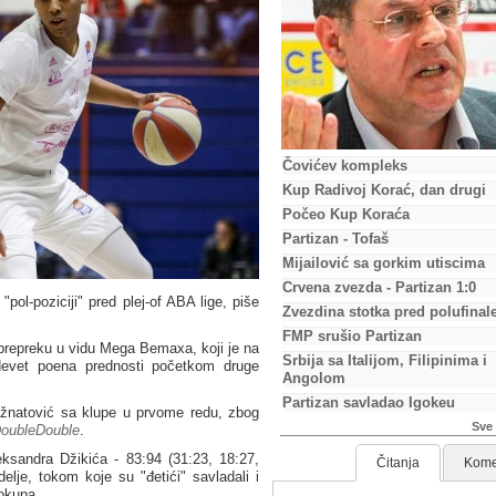
Čovićev kompleks
Kup Radivoj Korać, dan drugi
Počeo Kup Koraća
Partizan - Tofaš
Mijailović sa gorkim utiscima
Crvena zvezda - Partizan 1:0
pol-poziciji" pred plej-of ABA lige, piše
Zvezdina stotka pred polufinal
FMP srušio Partizan
prepreku u vidu Mega Bemaxa, koji je na
Srbija sa Italijom, Filipinima i
devet poena prednosti početkom druge
Angolom
Partizan savladao Igokeu
Ražnatović sa klupe u prvome redu, zbog
Sve 
oubleDouble
.
leksandra Džikića - 83:94 (31:23, 18:27,
Čitanja
Kome
elje, tokom koje su "đetići" savladali i
okupa.