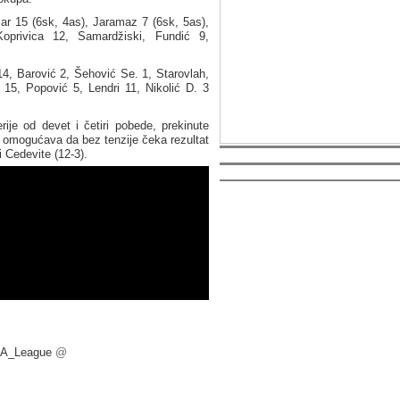
ar 15 (6sk, 4as), Jaramaz 7 (6sk, 5as),
oprivica 12, Samardžiski, Fundić 9,
14, Barović 2, Šehović Se. 1, Starovlah,
n 15, Popović 5, Lendri 11, Nikolić D. 3
je od devet i četiri pobede, prekinute
j omogućava da bez tenzije čeka rezultat
 Cedevite (12-3).
A_League
@