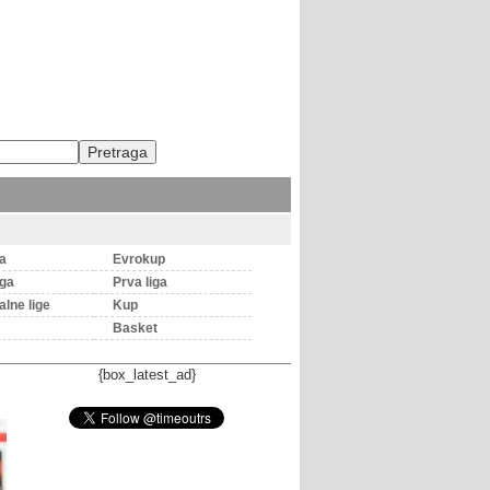
ga
Evrokup
iga
Prva liga
lne lige
Kup
Basket
{box_latest_ad}