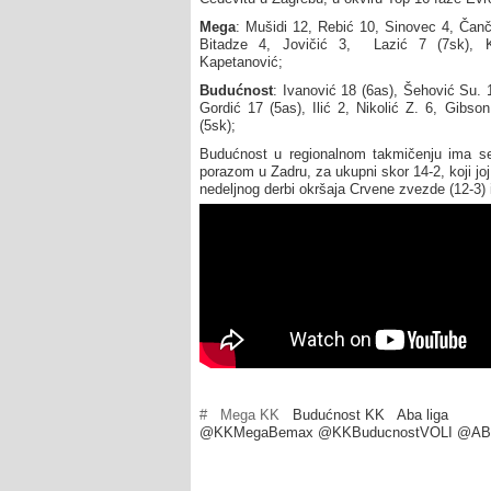
Mega
: Mušidi 12, Rebić 10, Sinovec 4, Čanč
Bitadze 4, Jovičić 3, Lazić 7 (7sk), K
Kapetanović;
Budućnost
: Ivanović 18 (6as), Šehović Su. 
Gordić 17 (5as), Ilić 2, Nikolić Z. 6, Gibso
(5sk);
Budućnost u regionalnom takmičenju ima seri
porazom u Zadru, za ukupni skor 14-2, koji jo
nedeljnog derbi okršaja Crvene zvezde (12-3) i
#
Mega KK
Budućnost KK
Aba liga
@KKMegaBemax @KKBuducnostVOLI @AB