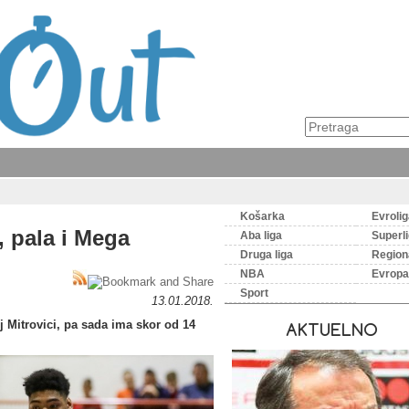
Košarka
Evroli
 pala i Mega
Aba liga
Superl
Druga liga
Regiona
NBA
Evropa
Sport
13.01.2018.
 Mitrovici, pa sada ima skor od 14
AKTUELNO