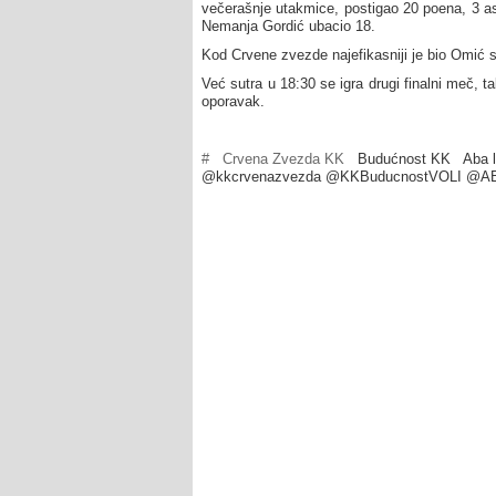
večerašnje utakmice, postigao 20 poena, 3 as
Nemanja Gordić ubacio 18.
Kod Crvene zvezde najefikasniji je bio Omić 
Već sutra u 18:30 se igra drugi finalni meč
oporavak.
#
Crvena Zvezda KK
Budućnost KK
Aba l
@kkcrvenazvezda @KKBuducnostVOLI @A