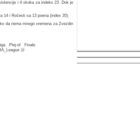
istencije i 4 skoka za indeks 23. Dok je
sa 14 i Ročesti sa 13 poena (index 20).
, tako da nema mnogo vremena za Zvezdin
iga
Plej-of
Finale
BA_League
@