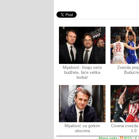
Mijailović: Imaju veće
Zvezda prej
budžete, biće velika
Budućn
borba!
Mijailović sa gorkim
Crvena zvezda 
utiscima
1:0
Mapa sajta
|
RSS
|
X