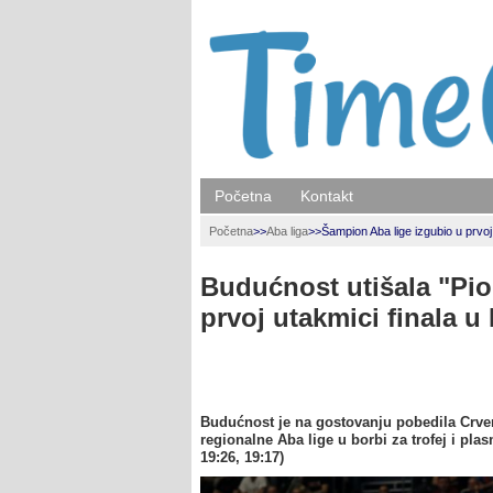
Početna
Kontakt
Početna
>>
Aba liga
>>
Šampion Aba lige izgubio u prvoj 
Budućnost utišala "Pion
prvoj utakmici finala 
Budućnost je na gostovanju pobedila Crven
regionalne Aba lige u borbi za trofej i plas
19:26, 19:17)