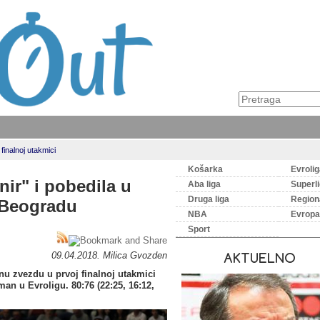
finalnoj utakmici
Košarka
Evroli
ir" i pobedila u
Aba liga
Superl
Druga liga
Regiona
u Beogradu
NBA
Evropa
Sport
09.04.2018. Milica Gvozden
AKTUELNO
u zvezdu u prvoj finalnoj utakmici
man u Evroligu. 80:76 (22:25, 16:12,