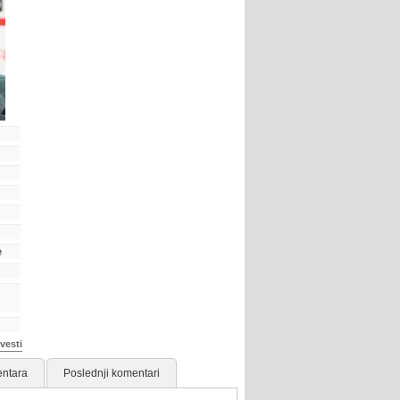
e
vesti
ntara
Poslednji komentari