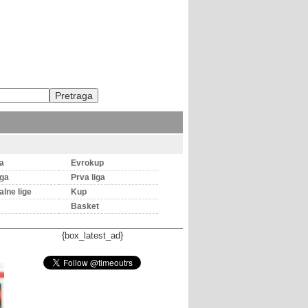
ga
Evrokup
iga
Prva liga
lne lige
Kup
Basket
{box_latest_ad}