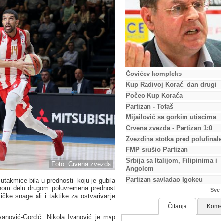
Čovićev kompleks
Kup Radivoj Korać, dan drugi
Počeo Kup Koraća
Partizan - Tofaš
Mijailović sa gorkim utiscima
Crvena zvezda - Partizan 1:0
Zvezdina stotka pred polufinal
FMP srušio Partizan
Srbija sa Italijom, Filipinima i
Foto: Crvena zvezda
Angolom
Partizan savladao Igokeu
takmice bila u prednosti, koju je gubila
dnom delu drugom poluvremena prednost
Sve 
izičke snage ali i taktike za ostvarivanje
Čitanja
Kome
anović-Gordić. Nikola Ivanović je mvp