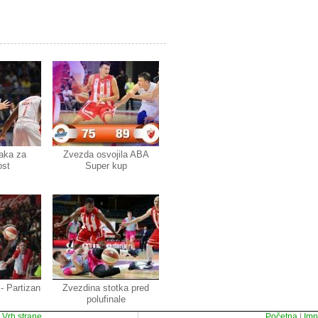
aka za
Zvezda osvojila ABA
ost
Super kup
- Partizan
Zvezdina stotka pred
polufinale
|
Vrh strane
Početna
|
Im