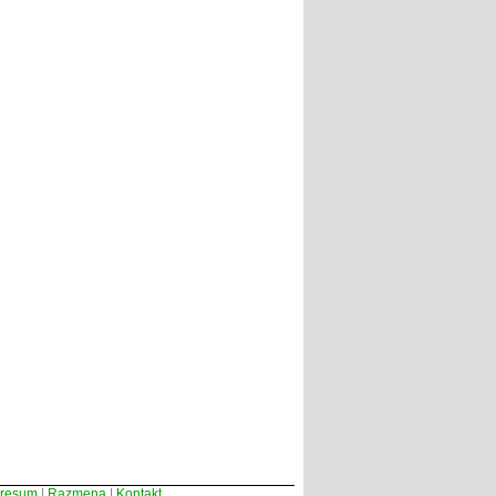
presum
|
Razmena
|
Kontakt