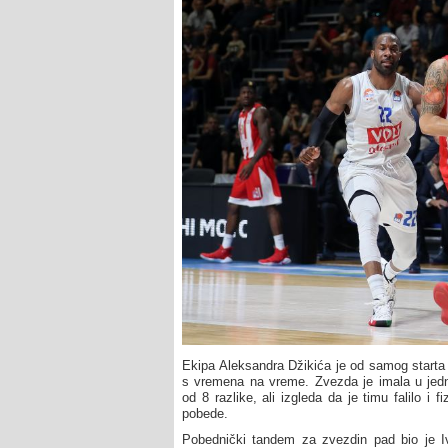
Ekipa Aleksandra Džikića je od samog starta u
s vremena na vreme. Zvezda je imala u je
od 8 razlike, ali izgleda da je timu falilo i f
pobede.
Pobednički tandem za zvezdin pad bio je Iv