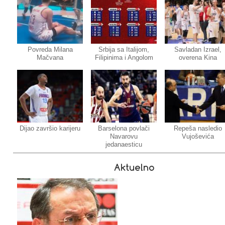
Povreda Milana
Srbija sa Italijom,
Savladan Izrael,
Mačvana
Filipinima i Angolom
overena Kina
Dijao završio karijeru
Barselona povlači
Repeša nasledio
Navarovu
Vujoševića
jedanaesticu
Aktuelno