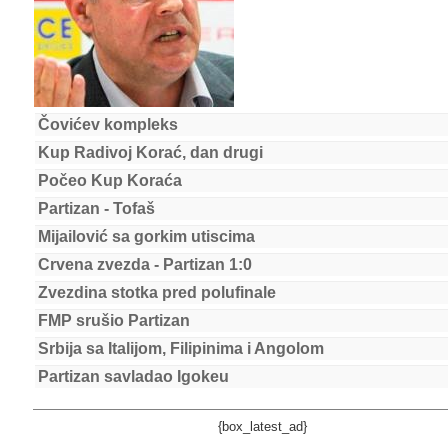
Čovićev kompleks
Kup Radivoj Korać, dan drugi
Počeo Kup Koraća
Partizan - Tofaš
Mijailović sa gorkim utiscima
Crvena zvezda - Partizan 1:0
Zvezdina stotka pred polufinale
FMP srušio Partizan
Srbija sa Italijom, Filipinima i Angolom
Partizan savladao Igokeu
{box_latest_ad}