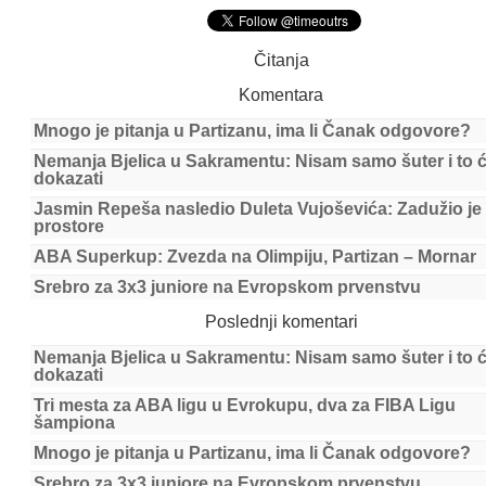
Čitanja
Komentara
Mnogo je pitanja u Partizanu, ima li Čanak odgovore?
Nemanja Bjelica u Sakramentu: Nisam samo šuter i to 
dokazati
Jasmin Repeša nasledio Duleta Vujoševića: Zadužio je
prostore
ABA Superkup: Zvezda na Olimpiju, Partizan – Mornar
Srebro za 3x3 juniore na Evropskom prvenstvu
Poslednji komentari
Nemanja Bjelica u Sakramentu: Nisam samo šuter i to 
dokazati
Tri mesta za ABA ligu u Evrokupu, dva za FIBA Ligu
šampiona
Mnogo je pitanja u Partizanu, ima li Čanak odgovore?
Srebro za 3x3 juniore na Evropskom prvenstvu