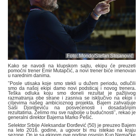
Foto: Mondo/Stefan Stojanović
Kako se navodi na klupskom sajtu, ekipu će preuzeti
pomoćni trener Emir Mutapčić, a novi trener biće imenovan
u narednim danima.
"Posle utisaka koje smo stekli u dužem periodu, odlučili
smo da našoj ekipi damo novi podsticaj i novog trenera.
Teška odluka koju smo doneli rezultat je pažljivog
razmatranja obe strane i zasniva se isključivo na ekipi i
ciljevima našeg ambicioznog projekta. Bajern zahvaljuje
Saši Djordjeviću na posvećenosti i dosadašnjim
rezultatima. Želimo mu sve najbolje u budućnosti", rekao je
generalni direktor Bajerna Marko Pešić.
Selektor Srbije Aleksandar Đorđević (50) je preuzeo Bajern
na leto 2016. godine, a ugovor bi mu istekao na kraju
sezone. On je sa ekipom ove godine osvojio Kup Nemačke