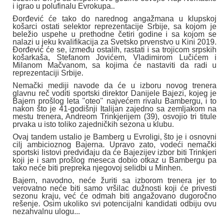
i igrao u polufinalu Evrokupa..
Đorđević će tako do narednog angažmana u klupskoj
košarci ostati selektor reprezentacije Srbije, sa kojom je
beležio uspehe u prethodne četiri godine i sa kojom se
nalazi u jeku kvalifikacija za Svetsko prvenstvo u Kini 2019.
Đorđević će se, između ostalih, rastati i sa trojicom srpskih
košarkaša, Stefanom Jovićem, Vladimirom Lučićem i
Milanom Mačvanom, sa kojima će nastaviti da radi u
reprezentaciji Srbije.
Nemački mediji navode da će u izboru novog trenera
glavnu reč voditi sportski direktor Danijele Bajezi, kojeg je
Bajern prošlog leta "oteo" najvećem rivalu Bambergu, i to
nakon što je 41-godišnji Italijan zajedno sa zemljakom na
mestu trenera, Andreom Trinkjerijem (39), osvojio tri titule
prvaka u isto toliko zajedničkih sezona u klubu.
Ovaj tandem ustalio je Bamberg u Evroligi, što je i osnovni
cilj ambicioznog Bajerna. Upravo zato, vodeći nemački
sportski listovi predviđaju da će Bajezijev izbor biti Trinkjeri
koji je i sam prošlog meseca dobio otkaz u Bambergu pa
tako neće biti prepreka njegovoj selidbi u Minhen.
Bajern, navodno, neće žuriti sa izborom trenera jer to
verovatno neće biti samo vršilac dužnosti koji će privesti
sezonu kraju, već će odmah biti angažovano dugoročno
rešenje. Osim ukoliko svi potencijalni kandidati odbiju ovu
nezahvalnu ulogu...