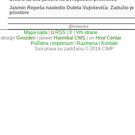
Jasmin Repeša nasledio Duleta Vujoševića: Zadužio je
prostore
@timeoutrs
Mapa sajta
|
RSS
|
X
|
Vrh strane
design
Gvozden
| power
Hannibal CMS
| on
Host Centar
Početna
|
Impresum
|
Razmena
|
Kontakt
Sva prava su zadržana © 2019 CIMP