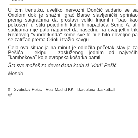
U tom trenutku, uveliko nervozni Dončić sudario se sa
Oriolom dok je snažni igrač Barse slavljenički sprintao
prema saigračima da proslavi veliki trijumf i "pao kao
pokošen" u stilu pojedinih kutlnih napadača Serije A, ali
sudijama nije palo napamet da nasednu na ovaj jeftin trik
Realovog "vunderkinda" kome sve to nije bilo dovoljno pa
se zatrčao prema Orioli i tražio kavgu.
Cela ova situacija na minut je odložila početak slavlja za
Pešića i ekipu - zasluženog jednim od najvećih
"kambekova" koje evropska košarka pamti.
Šta sve možeš za devet dana kada si "Kari" Pešić.
Mondo
#
Svetislav Pešić
Real Madrid KK
Barcelona Basketball
@