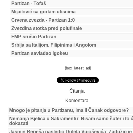
Partizan - Tofaš
Mijailović sa gorkim utiscima
Crvena zvezda - Partizan 1:0
Zvezdina stotka pred polufinale
FMP srušio Partizan
Srbija sa Italijom, Filipinima i Angolom
Partizan savladao Igokeu
{box_latest_ad}
Čitanja
Komentara
Mnogo je pitanja u Partizanu, ima li Čanak odgovore?
Nemanja Bjelica u Sakramentu: Nisam samo šuter i to 
dokazati
Jasmin Repeša nasledio Duleta Vujoševića: Zadužio je