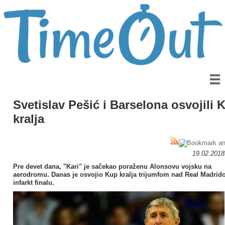
Svetislav Pešić i Barselona osvojili 
kralja
19.02.201
Pre devet dana, "Kari" je sačekao poraženu Alonsovu vojsku na
aerodromu. Danas je osvojio Kup kralja trijumfom nad Real Madrid
infarkt finalu.