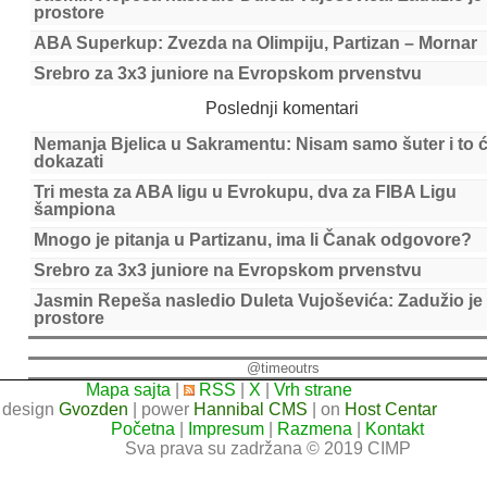
prostore
ABA Superkup: Zvezda na Olimpiju, Partizan – Mornar
Srebro za 3x3 juniore na Evropskom prvenstvu
Poslednji komentari
Nemanja Bjelica u Sakramentu: Nisam samo šuter i to 
dokazati
Tri mesta za ABA ligu u Evrokupu, dva za FIBA Ligu
šampiona
Mnogo je pitanja u Partizanu, ima li Čanak odgovore?
Srebro za 3x3 juniore na Evropskom prvenstvu
Jasmin Repeša nasledio Duleta Vujoševića: Zadužio je
prostore
@timeoutrs
Mapa sajta
|
RSS
|
X
|
Vrh strane
design
Gvozden
| power
Hannibal CMS
| on
Host Centar
Početna
|
Impresum
|
Razmena
|
Kontakt
Sva prava su zadržana © 2019 CIMP