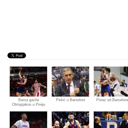
Barsa gazila
Pešić u Barseloni
Poraz od Barselon
Olimpijakos u Pireju