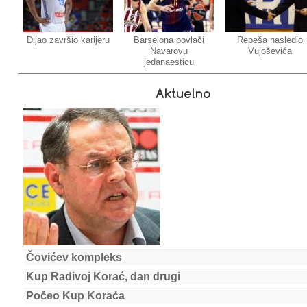
Dijao završio karijeru
Barselona povlači
Repeša nasledio
Navarovu
Vujoševića
jedanaesticu
Aktuelno
Čovićev kompleks
Kup Radivoj Korać, dan drugi
Počeo Kup Koraća