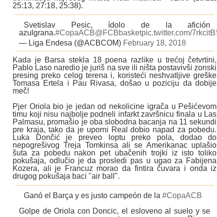
25:13, 27:18, 25:38).
Svetislav Pesic, ídolo de la afición
azulgrana.
#CopaACB
@FCBbasket
pic.twitter.com/7rkcit
— Liga Endesa (@ACBCOM)
February 18, 2018
Kada je Barsa stekla 18 poena razlike u trećoj četvrtini,
Pablo Laso naredio je juriš na sve ili ništa postavivši zonski
presing preko celog terena i, koristeći neshvatljive greške
Tomasa Ertela i Pau Rivasa, došao u poziciju da dobije
meč!
Pjer Oriola bio je jedan od nekolicine igrača u Pešićevom
timu koji nisu najbolje podneli infarkt završnicu finala u Las
Palmasu, promašio je oba slobodna bacanja na 11 sekundi
pre kraja, tako da je uporni Real dobio napad za pobedu.
Luka Dončić je preveo loptu preko pola, dodao do
nepogrešivog Treja Tomkinsa ali se Amerikanac uplašio
šuta za pobedu nakon pet ubačenih trojki iz isto toliko
pokušaja, odlučio je da prosledi pas u ugao za Fabijena
Kozera, ali je Francuz morao da fintira čuvara i onda iz
drugog pokušaja baci "air ball".
Ganó el Barça y es justo campeón de la
#CopaACB
Golpe de Oriola con Doncic, el esloveno al suelo y se