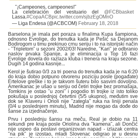
"¡Campeones, campeones!"
La celebración del vestuario del
@FCBbasket
Lassa.
#CopaACB
pic.twitter.com/sjbzEgOMnO
— Liga Endesa (@ACBCOM)
February 18, 2018
Barselona je imala pet poraza u finalima Kupa šampiona,
odnosno Evrolige, do trenutka kada je Pešić sa Dejanom
Bodirogom u timu prekinuo crnu seriju i to na istorijski način
- "Tripletom" u sezoni 2002/03! Naredne, "Kari" je odbranio
naslov prvaka Španije, a je eliminacija u Top 16 fazi
Evrolige dovela do razlaza kluba i trenera na kraju sezone.
Dugih 14 godina kasnije...
Kerol je šutirao 0/3 za tri poena do trenutka kada je na 6:20
do kraja dobio potpuno otvorenu poziciju posle (pogađate)
Ertelove greške i to je takvom šuteru bilo sasvim dovoljno.
Amerikanac je ušao u seriju od četiri trojke bez promašaja,
Tomkins je ostao "u zoni" i pogodio tri trojke iz isto toliko
pokušaja u poslednjoj četvrtini (5/5 ukupno), međutim sve
dok se Klaveru i Orioli nije "zategla" ruka na liniji penala
(0/4 u poslednjem minutu), Madrid nije mogao da dođe do
šanse za izjednačenje.
Prvu i poslednju šansu na meču, Real je dobio na 11
sekundi pre kraja posle Oriolina dva "kamena", ali Dončić
nije uspeo da postavi organizovan napad - izlazak centra
"na pik" je izostao, mladi Slovenac odigrao je u desnu