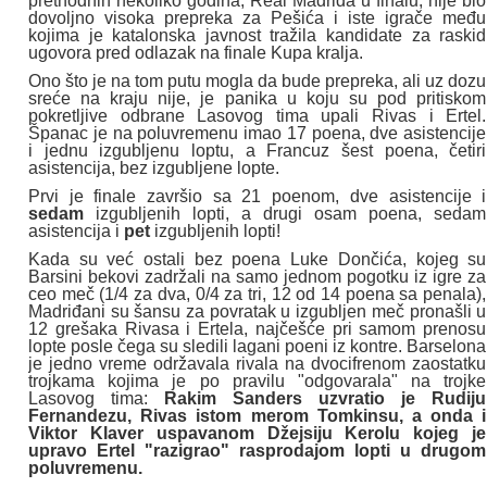
prethodnih nekoliko godina, Real Madrida u finalu, nije bio
dovoljno visoka prepreka za Pešića i iste igrače među
kojima je katalonska javnost tražila kandidate za raskid
ugovora pred odlazak na finale Kupa kralja.
Ono što je na tom putu mogla da bude prepreka, ali uz dozu
sreće na kraju nije, je panika u koju su pod pritiskom
pokretljive odbrane Lasovog tima upali Rivas i Ertel.
Španac je na poluvremenu imao 17 poena, dve asistencije
i jednu izgubljenu loptu, a Francuz šest poena, četiri
asistencija, bez izgubljene lopte.
Prvi je finale završio sa 21 poenom, dve asistencije i
sedam
izgubljenih lopti, a drugi osam poena, sedam
asistencija i
pet
izgubljenih lopti!
Kada su već ostali bez poena Luke Dončića, kojeg su
Barsini bekovi zadržali na samo jednom pogotku iz igre za
ceo meč (1/4 za dva, 0/4 za tri, 12 od 14 poena sa penala),
Madriđani su šansu za povratak u izgubljen meč pronašli u
12 grešaka Rivasa i Ertela, najčešće pri samom prenosu
lopte posle čega su sledili lagani poeni iz kontre. Barselona
je jedno vreme održavala rivala na dvocifrenom zaostatku
trojkama kojima je po pravilu "odgovarala" na trojke
Lasovog tima:
Rakim Sanders uzvratio je Rudiju
Fernandezu, Rivas istom merom Tomkinsu, a onda i
Viktor Klaver uspavanom Džejsiju Kerolu kojeg je
upravo Ertel "razigrao" rasprodajom lopti u drugom
poluvremenu.