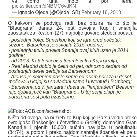
va como una moto a por Pierre.
pic.twitter.com/dNBMC6vdKN
— Ignacio Ojeda (@Ojeda_SB)
February 18, 2018
O kakvom se podvigu radi, bez obzira na to što je
"Blaugrana" danas 24. put osvojila Kup i smanjila
zaostatak za Realom (27), najbolje govore sledeći podaci:
- poslednji trofej, Superkup koji se igra pred početak
sezone, Barselona je osvojila 2015. godine;
- poslednju titulu prvaka Španije ovaj klub uzeo je 2014.
godine;
- od 2013. Katalonci nisu trijumfovali u Kupu kralja;
- Real Madrid dobio je četiri od pet, odnosno sedam od
poslednjih deset derbija sa Barselonom;
- Alonso je smenjen posle serije od osam poraza u deset
mečeva, u kojoj su savladani samo Huventud i Bamberg;
- Barselona od 7. januara i duela sa "fenjerašem" Betisom
nije dobila meč van "Blaugrane". U toj seriji ekipa je
poražena šest puta uzastopno;
Foto: ACB.com/screenshot
Ništa od ovoga, pa ni žreb za Kup koji je Barsu vodio preko
evroligaša Baskonije u četvrtfinalu (94:90), domaćina Gran
Kanarije i njenih 10.000 bučnih navijača u polufinalu
(84:74), a potom i preko najdominantnije španske ekipe u