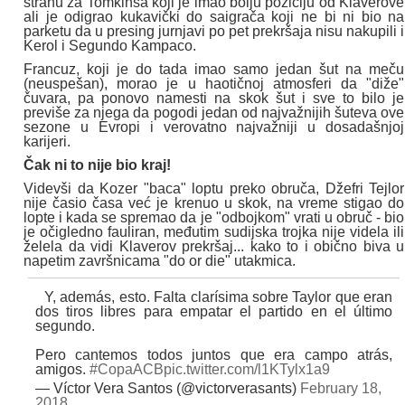
stranu za Tomkinsa koji je imao bolju poziciju od Klaverove
ali je odigrao kukavički do saigrača koji ne bi ni bio na
parketu da u presing jurnjavi po pet prekršaja nisu nakupili i
Kerol i Segundo Kampaco.
Francuz, koji je do tada imao samo jedan šut na meču
(neuspešan), morao je u haotičnoj atmosferi da "diže"
čuvara, pa ponovo namesti na skok šut i sve to bilo je
previše za njega da pogodi jedan od najvažnijih šuteva ove
sezone u Evropi i verovatno najvažniji u dosadašnjoj
karijeri.
Čak ni to nije bio kraj!
Videvši da Kozer "baca" loptu preko obruča, Džefri Tejlor
nije časio časa već je krenuo u skok, na vreme stigao do
lopte i kada se spremao da je "odbojkom" vrati u obruč - bio
je očigledno fauliran, međutim sudijska trojka nije videla ili
želela da vidi Klaverov prekršaj... kako to i obično biva u
napetim završnicama "do or die" utakmica.
Y, además, esto. Falta clarísima sobre Taylor que eran
dos tiros libres para empatar el partido en el último
segundo.
Pero cantemos todos juntos que era campo atrás,
amigos.
#CopaACB
pic.twitter.com/l1KTylx1a9
— Víctor Vera Santos (@victorverasants)
February 18,
2018