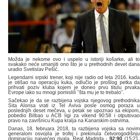
Možda je nekome ovo i uspelo u istoriji košarke, ali to
svakako neće umanjiti ono što je u prethodnih devet dana
uradio Svetislav Pešić.
Legendarni srpski trener, koji nije radio od leta 2016. kada
je otišao na operaciju kuka, odlučio je prošlog petka da
prihvati poziv kluba kojem je doneo prvu titulu prvaka
Evrope iako su mnogi pomislili "šta mu je to trebalo".
Sačekao je da se razbijena vojska njegovog prethodnika
Sita Alonsa vrati iz Tel Aviva posle osmog poraza u
poslednjih deset mečeva, u petak se upoznao sa ekipom,
pobedio Bilbao u ACB ligi za vikend 90:58 i otputovao
pravo na završnicu Kupa kralja na Kanarskim ostrvima.
Danas, 18. februara 2018, ta razbijena vojska sa novim
generalom osvojila je trofej i prekinula četvorogodišnju
dominaciju najvećeg rivala, Real Madrida -
92:90
(15:21,