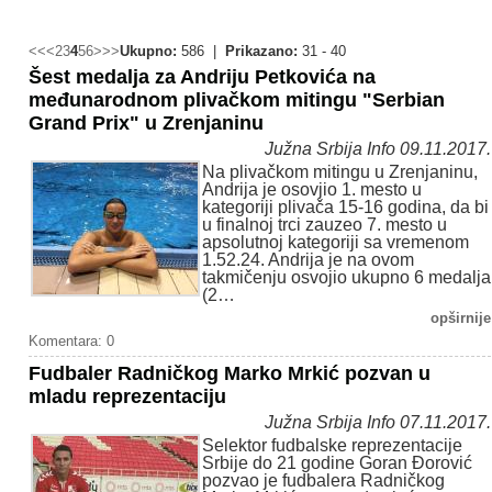
<<
<
2
3
4
5
6
>
>>
Ukupno:
586 |
Prikazano:
31 - 40
Šest medalja za Andriju Petkovića na
međunarodnom plivačkom mitingu "Serbian
Grand Prix" u Zrenjaninu
Južna Srbija Info 09.11.2017.
Na plivačkom mitingu u Zrenjaninu,
Andrija je osovjio 1. mesto u
kategoriji plivača 15-16 godina, da bi
u finalnoj trci zauzeo 7. mesto u
apsolutnoj kategoriji sa vremenom
1.52.24. Andrija je na ovom
takmičenju osvojio ukupno 6 medalja
(2…
opširnije
Komentara: 0
Fudbaler Radničkog Marko Mrkić pozvan u
mladu reprezentaciju
Južna Srbija Info 07.11.2017.
Selektor fudbalske reprezentacije
Srbije do 21 godine Goran Đorović
pozvao je fudbalera Radničkog