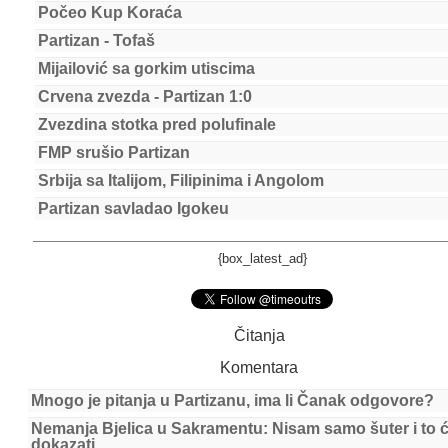
Počeo Kup Koraća
Partizan - Tofaš
Mijailović sa gorkim utiscima
Crvena zvezda - Partizan 1:0
Zvezdina stotka pred polufinale
FMP srušio Partizan
Srbija sa Italijom, Filipinima i Angolom
Partizan savladao Igokeu
{box_latest_ad}
Čitanja
Komentara
Mnogo je pitanja u Partizanu, ima li Čanak odgovore?
Nemanja Bjelica u Sakramentu: Nisam samo šuter i to 
dokazati