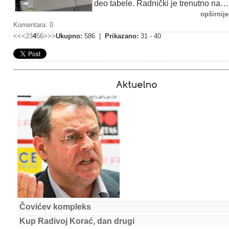
deo tabele. Radnički je trenutno na…
opširnije
Komentara: 0
<<
<
2
3
4
5
6
>
>>
Ukupno:
586 |
Prikazano:
31 - 40
Aktuelno
Čovićev kompleks
Kup Radivoj Korać, dan drugi