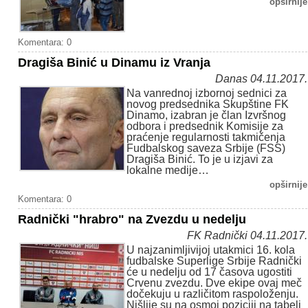
opširnije
Komentara: 0
Dragiša Binić u Dinamu iz Vranja
Danas 04.11.2017.
Na vanrednoj izbornoj sednici za
novog predsednika Skupštine FK
Dinamo, izabran je član Izvršnog
odbora i predsednik Komisije za
praćenje regularnosti takmičenja
Fudbalskog saveza Srbije (FSS)
Dragiša Binić. To je u izjavi za
lokalne medije…
opširnije
Komentara: 0
Radnički "hrabro" na Zvezdu u nedelju
FK Radnički 04.11.2017.
U najzanimljivijoj utakmici 16. kola
fudbalske Superlige Srbije Radnički
će u nedelju od 17 časova ugostiti
Crvenu zvezdu. Dve ekipe ovaj meč
dočekuju u različitom raspoloženju.
Nišlije su na osmoj poziciji na tabeli