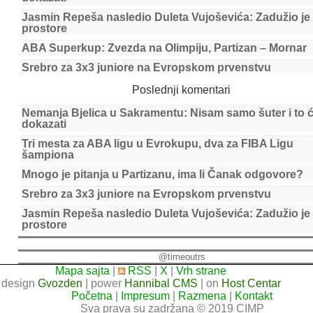
Jasmin Repeša nasledio Duleta Vujoševića: Zadužio je
prostore
ABA Superkup: Zvezda na Olimpiju, Partizan – Mornar
Srebro za 3x3 juniore na Evropskom prvenstvu
Poslednji komentari
Nemanja Bjelica u Sakramentu: Nisam samo šuter i to 
dokazati
Tri mesta za ABA ligu u Evrokupu, dva za FIBA Ligu
šampiona
Mnogo je pitanja u Partizanu, ima li Čanak odgovore?
Srebro za 3x3 juniore na Evropskom prvenstvu
Jasmin Repeša nasledio Duleta Vujoševića: Zadužio je
prostore
@timeoutrs
Mapa sajta
|
RSS
|
X
|
Vrh strane
design
Gvozden
| power
Hannibal CMS
| on
Host Centar
Početna
|
Impresum
|
Razmena
|
Kontakt
Sva prava su zadržana © 2019 CIMP