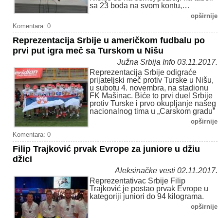
sa 23 boda na svom kontu,…
opširnije
Komentara: 0
Reprezentacija Srbije u američkom fudbalu po
prvi put igra meč sa Turskom u Nišu
Južna Srbija Info 03.11.2017.
Reprezentacija Srbije odigraće
prijateljski meč protiv Turske u Nišu,
u subotu 4. novembra, na stadionu
FK Mašinac. Biće to prvi duel Srbije
protiv Turske i prvo okupljanje našeg
nacionalnog tima u „Carskom gradu”
opširnije
Komentara: 0
Filip Trajković prvak Evrope za juniore u džiu
džici
Aleksinačke vesti 02.11.2017.
Reprezentativac Srbije Filip
Trajković je postao prvak Evrope u
kategoriji juniori do 94 kilograma.
opširnije