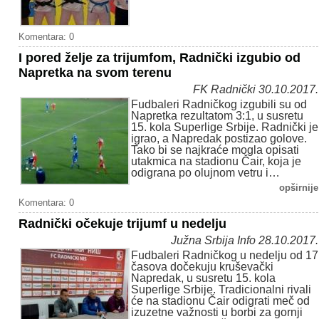
Komentara: 0
I pored želje za trijumfom, Radnički izgubio od
Napretka na svom terenu
FK Radnički 30.10.2017.
Fudbaleri Radničkog izgubili su od
Napretka rezultatom 3:1, u susretu
15. kola Superlige Srbije. Radnički je
igrao, a Napredak postizao golove.
Tako bi se najkraće mogla opisati
utakmica na stadionu Čair, koja je
odigrana po olujnom vetru i…
opširnije
Komentara: 0
Radnički očekuje trijumf u nedelju
Južna Srbija Info 28.10.2017.
Fudbaleri Radničkog u nedelju od 17
časova dočekuju kruševački
Napredak, u susretu 15. kola
Superlige Srbije. Tradicionalni rivali
će na stadionu Čair odigrati meč od
izuzetne važnosti u borbi za gornji