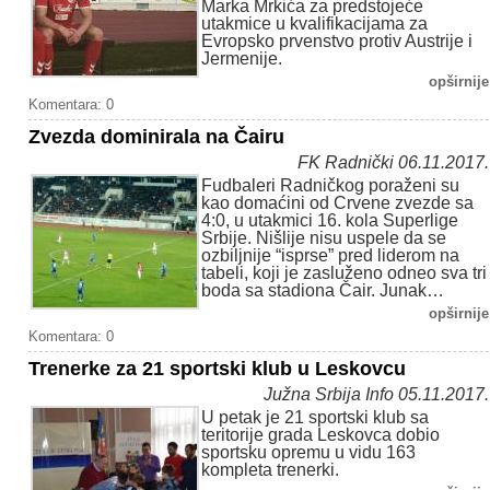
Marka Mrkića za predstojeće
utakmice u kvalifikacijama za
Evropsko prvenstvo protiv Austrije i
Jermenije.
opširnije
Komentara: 0
Zvezda dominirala na Čairu
FK Radnički 06.11.2017.
Fudbaleri Radničkog poraženi su
kao domaćini od Crvene zvezde sa
4:0, u utakmici 16. kola Superlige
Srbije. Nišlije nisu uspele da se
ozbiljnije “isprse” pred liderom na
tabeli, koji je zasluženo odneo sva tri
boda sa stadiona Čair. Junak…
opširnije
Komentara: 0
Trenerke za 21 sportski klub u Leskovcu
Južna Srbija Info 05.11.2017.
U petak je 21 sportski klub sa
teritorije grada Leskovca dobio
sportsku opremu u vidu 163
kompleta trenerki.