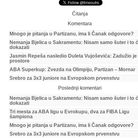
Čitanja
Komentara
Mnogo je pitanja u Partizanu, ima li Čanak odgovore?
Nemanja Bjelica u Sakramentu: Nisam samo šuter i to 
dokazati
Jasmin Repeša nasledio Duleta Vujoševića: Zadužio je
prostore
ABA Superkup: Zvezda na Olimpiju, Partizan – Mornar
Srebro za 3x3 juniore na Evropskom prvenstvu
Poslednji komentari
Nemanja Bjelica u Sakramentu: Nisam samo šuter i to 
dokazati
Tri mesta za ABA ligu u Evrokupu, dva za FIBA Ligu
šampiona
Mnogo je pitanja u Partizanu, ima li Čanak odgovore?
Srebro za 3x3 juniore na Evropskom prvenstvu