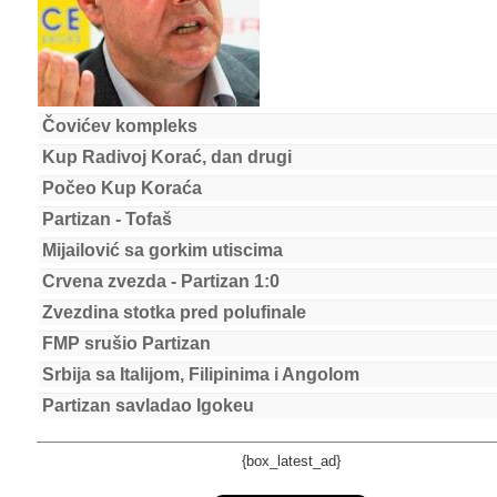
Čovićev kompleks
Kup Radivoj Korać, dan drugi
Počeo Kup Koraća
Partizan - Tofaš
Mijailović sa gorkim utiscima
Crvena zvezda - Partizan 1:0
Zvezdina stotka pred polufinale
FMP srušio Partizan
Srbija sa Italijom, Filipinima i Angolom
Partizan savladao Igokeu
{box_latest_ad}