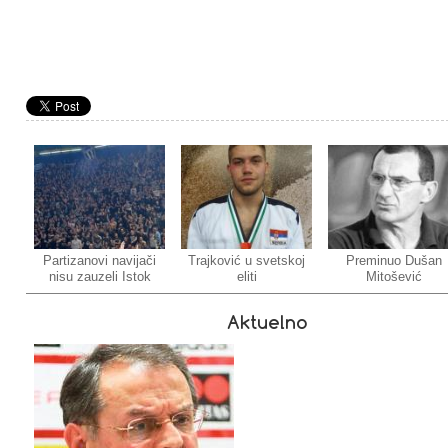
Partizanovi navijači
Trajković u svetskoj
Preminuo Dušan
nisu zauzeli Istok
eliti
Mitošević
Aktuelno