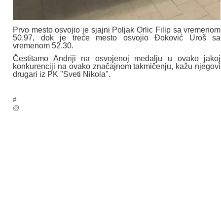
Prvo mesto osvojio je sjajni Poljak Orlic Filip sa vremenom
50.97, dok je treće mesto osvojio Đoković Uroš sa
vremenom 52.30.
Čestitamo Andriji na osvojenoj medalju u ovako jakoj
konkurenciji na ovako značajnom takmičenju, kažu njegovi
drugari iz PK "Sveti Nikola".
#
@