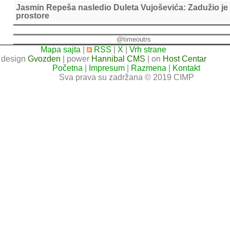
Jasmin Repeša nasledio Duleta Vujoševića: Zadužio je
prostore
@timeoutrs
Mapa sajta
|
RSS
|
X
|
Vrh strane
design
Gvozden
| power
Hannibal CMS
| on
Host Centar
Početna
|
Impresum
|
Razmena
|
Kontakt
Sva prava su zadržana © 2019 CIMP