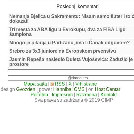
Poslednji komentari
Nemanja Bjelica u Sakramentu: Nisam samo šuter i to 
dokazati
Tri mesta za ABA ligu u Evrokupu, dva za FIBA Ligu
šampiona
Mnogo je pitanja u Partizanu, ima li Čanak odgovore?
Srebro za 3x3 juniore na Evropskom prvenstvu
Jasmin Repeša nasledio Duleta Vujoševića: Zadužio je
prostore
@timeoutrs
Mapa sajta
|
RSS
|
X
|
Vrh strane
design
Gvozden
| power
Hannibal CMS
| on
Host Centar
Početna
|
Impresum
|
Razmena
|
Kontakt
Sva prava su zadržana © 2019 CIMP