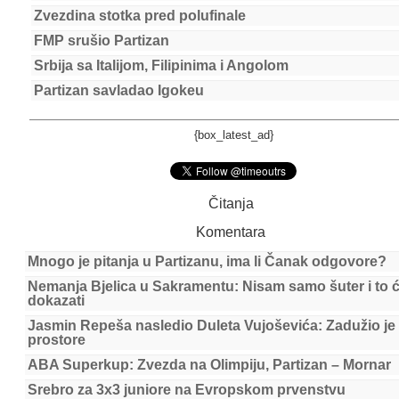
Zvezdina stotka pred polufinale
FMP srušio Partizan
Srbija sa Italijom, Filipinima i Angolom
Partizan savladao Igokeu
{box_latest_ad}
Čitanja
Komentara
Mnogo je pitanja u Partizanu, ima li Čanak odgovore?
Nemanja Bjelica u Sakramentu: Nisam samo šuter i to 
dokazati
Jasmin Repeša nasledio Duleta Vujoševića: Zadužio je
prostore
ABA Superkup: Zvezda na Olimpiju, Partizan – Mornar
Srebro za 3x3 juniore na Evropskom prvenstvu