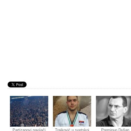
Partizanovi navijači
Trajković u svetskoj
Preminuo Dušan