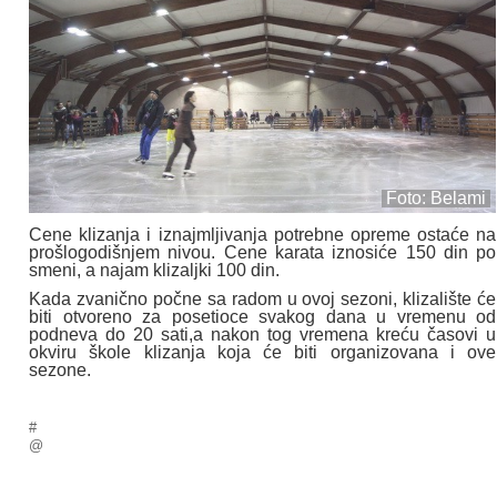
Foto: Belami
Cene klizanja i iznajmljivanja potrebne opreme ostaće na
prošlogodišnjem nivou. Cene karata iznosiće 150 din po
smeni, a najam klizaljki 100 din.
Kada zvanično počne sa radom u ovoj sezoni, klizalište će
biti otvoreno za posetioce svakog dana u vremenu od
podneva do 20 sati,a nakon tog vremena kreću časovi u
okviru škole klizanja koja će biti organizovana i ove
sezone.
#
@