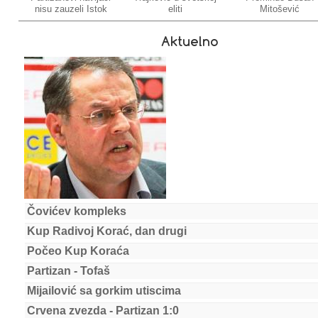
nisu zauzeli Istok
eliti
Mitošević
Aktuelno
Čovićev kompleks
Kup Radivoj Korać, dan drugi
Počeo Kup Koraća
Partizan - Tofaš
Mijailović sa gorkim utiscima
Crvena zvezda - Partizan 1:0