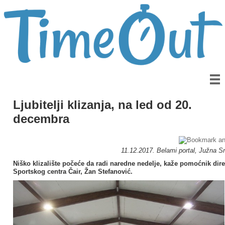
Ljubitelji klizanja, na led od 20.
decembra
11.12.2017. Belami portal, Južna Srb
Niško klizalište počeće da radi naredne nedelje, kaže pomoćnik dire
Sportskog centra Čair, Žan Stefanović.