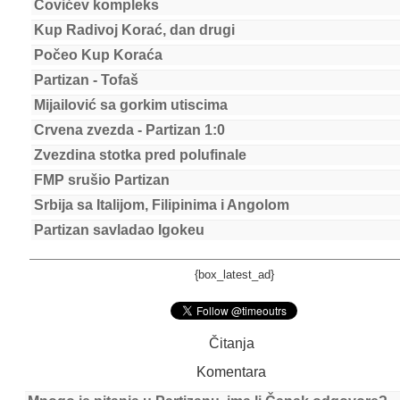
Čovićev kompleks
Kup Radivoj Korać, dan drugi
Počeo Kup Koraća
Partizan - Tofaš
Mijailović sa gorkim utiscima
Crvena zvezda - Partizan 1:0
Zvezdina stotka pred polufinale
FMP srušio Partizan
Srbija sa Italijom, Filipinima i Angolom
Partizan savladao Igokeu
{box_latest_ad}
Čitanja
Komentara