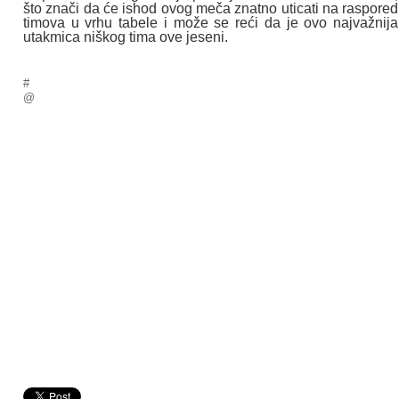
što znači da će ishod ovog meča znatno uticati na raspored
timova u vrhu tabele i može se reći da je ovo najvažnija
utakmica niškog tima ove jeseni.
#
@