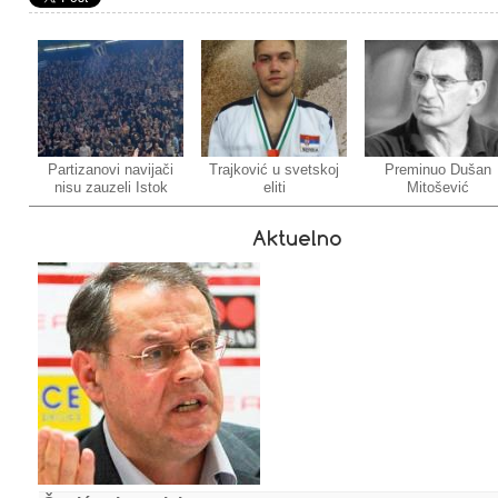
Partizanovi navijači
Trajković u svetskoj
Preminuo Dušan
nisu zauzeli Istok
eliti
Mitošević
Aktuelno