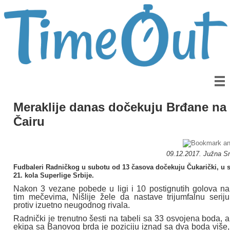
Meraklije danas dočekuju Brđane na
Čairu
09.12.2017. Južna Srb
Fudbaleri Radničkog u subotu od 13 časova dočekuju Čukarički, u 
21. kola Superlige Srbije.
Nakon 3 vezane pobede u ligi i 10 postignutih golova na
tim mečevima, Nišlije žele da nastave trijumfalnu seriju
protiv izuetno neugodnog rivala.
Radnički je trenutno šesti na tabeli sa 33 osvojena boda, a
ekipa sa Banovog brda je poziciju iznad sa dva boda više,