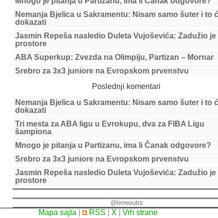
Mnogo je pitanja u Partizanu, ima li Čanak odgovore?
Nemanja Bjelica u Sakramentu: Nisam samo šuter i to 
dokazati
Jasmin Repeša nasledio Duleta Vujoševića: Zadužio je
prostore
ABA Superkup: Zvezda na Olimpiju, Partizan – Mornar
Srebro za 3x3 juniore na Evropskom prvenstvu
Poslednji komentari
Nemanja Bjelica u Sakramentu: Nisam samo šuter i to 
dokazati
Tri mesta za ABA ligu u Evrokupu, dva za FIBA Ligu
šampiona
Mnogo je pitanja u Partizanu, ima li Čanak odgovore?
Srebro za 3x3 juniore na Evropskom prvenstvu
Jasmin Repeša nasledio Duleta Vujoševića: Zadužio je
prostore
@timeoutrs
Mapa sajta
|
RSS
|
X
|
Vrh strane