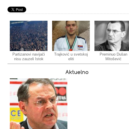
Partizanovi navijači
Trajković u svetskoj
Preminuo Dušan
nisu zauzeli Istok
eliti
Mitošević
Aktuelno