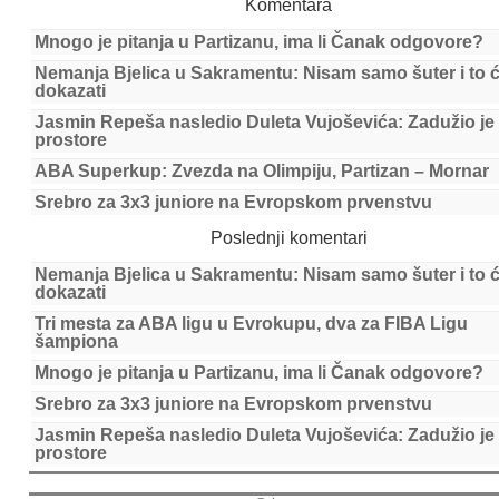
Komentara
Mnogo je pitanja u Partizanu, ima li Čanak odgovore?
Nemanja Bjelica u Sakramentu: Nisam samo šuter i to 
dokazati
Jasmin Repeša nasledio Duleta Vujoševića: Zadužio je
prostore
ABA Superkup: Zvezda na Olimpiju, Partizan – Mornar
Srebro za 3x3 juniore na Evropskom prvenstvu
Poslednji komentari
Nemanja Bjelica u Sakramentu: Nisam samo šuter i to 
dokazati
Tri mesta za ABA ligu u Evrokupu, dva za FIBA Ligu
šampiona
Mnogo je pitanja u Partizanu, ima li Čanak odgovore?
Srebro za 3x3 juniore na Evropskom prvenstvu
Jasmin Repeša nasledio Duleta Vujoševića: Zadužio je
prostore