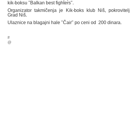
kik-boksu "Balkan best fighters".
Organizator takmičenja je Kik-boks klub Niš, pokrovitelj
Grad Niš.
Ulaznice na blagajni hale "Čair" po ceni od 200 dinara.
#
@