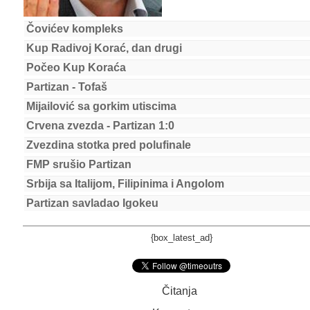
Čovićev kompleks
Kup Radivoj Korać, dan drugi
Počeo Kup Koraća
Partizan - Tofaš
Mijailović sa gorkim utiscima
Crvena zvezda - Partizan 1:0
Zvezdina stotka pred polufinale
FMP srušio Partizan
Srbija sa Italijom, Filipinima i Angolom
Partizan savladao Igokeu
{box_latest_ad}
Čitanja