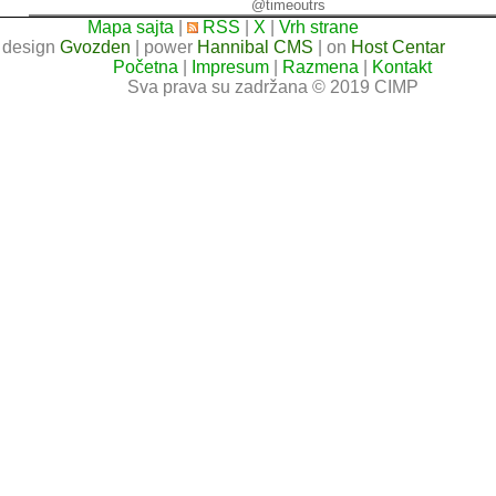
@timeoutrs
Mapa sajta
|
RSS
|
X
|
Vrh strane
design
Gvozden
| power
Hannibal CMS
| on
Host Centar
Početna
|
Impresum
|
Razmena
|
Kontakt
Sva prava su zadržana © 2019 CIMP