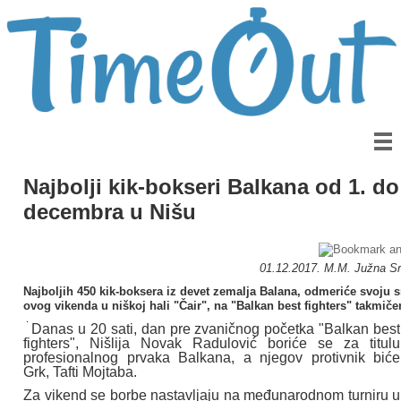
Najbolji kik-bokseri Balkana od 1. do
decembra u Nišu
01.12.2017. M.M. Južna Srb
Najboljih 450 kik-boksera iz devet zemalja Balana, odmeriće svoju 
ovog vikenda u niškoj hali "Čair", na "Balkan best fighters" takmiče
Danas u 20 sati, dan pre zvaničnog početka "Balkan best
fighters", Nišlija Novak Radulović boriće se za titulu
profesionalnog prvaka Balkana, a njegov protivnik biće
Grk, Tafti Mojtaba.
Za vikend se borbe nastavljaju na međunarodnom turniru u