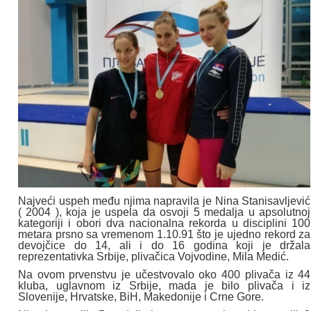
Najveći uspeh među njima napravila je Nina Stanisavljević
( 2004 ), koja je uspela da osvoji 5 medalja u apsolutnoj
kategoriji i obori dva nacionalna rekorda u disciplini 100
metara prsno sa vremenom 1.10.91 što je ujedno rekord za
devojčice do 14, ali i do 16 godina koji je držala
reprezentativka Srbije, plivačica Vojvodine, Mila Medić.
Na ovom prvenstvu je učestvovalo oko 400 plivača iz 44
kluba, uglavnom iz Srbije, mada je bilo plivača i iz
Slovenije, Hrvatske, BiH, Makedonije i Crne Gore.