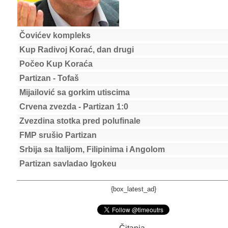
Čovićev kompleks
Kup Radivoj Korać, dan drugi
Počeo Kup Koraća
Partizan - Tofaš
Mijailović sa gorkim utiscima
Crvena zvezda - Partizan 1:0
Zvezdina stotka pred polufinale
FMP srušio Partizan
Srbija sa Italijom, Filipinima i Angolom
Partizan savladao Igokeu
{box_latest_ad}