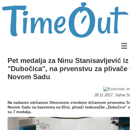
Pet medalja za Ninu Stanisavljević i
"Dubočica", na prvenstvu za plivače
Novom Sadu
28.11.2017. Južna Srb
Na nedavno održanom Otvorenom zimskom državnom prvenstvu Sr
Novom Sadu na bazenima na Klisi, plivači leskovačke „Dubočice“ o
su 7 medalja.