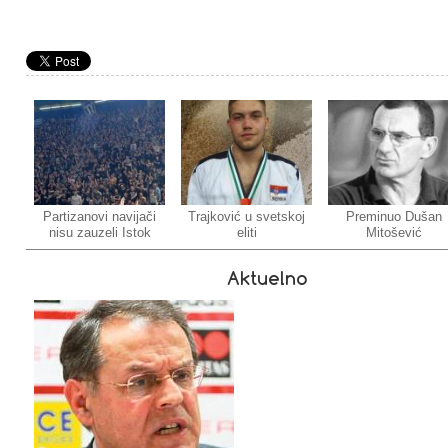
Partizanovi navijači
Trajković u svetskoj
Preminuo Dušan
nisu zauzeli Istok
eliti
Mitošević
Aktuelno