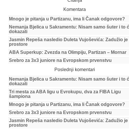
Čitanja
Komentara
Mnogo je pitanja u Partizanu, ima li Čanak odgovore?
Nemanja Bjelica u Sakramentu: Nisam samo šuter i to 
dokazati
Jasmin Repeša nasledio Duleta Vujoševića: Zadužio je
prostore
ABA Superkup: Zvezda na Olimpiju, Partizan – Mornar
Srebro za 3x3 juniore na Evropskom prvenstvu
Poslednji komentari
Nemanja Bjelica u Sakramentu: Nisam samo šuter i to 
dokazati
Tri mesta za ABA ligu u Evrokupu, dva za FIBA Ligu
šampiona
Mnogo je pitanja u Partizanu, ima li Čanak odgovore?
Srebro za 3x3 juniore na Evropskom prvenstvu
Jasmin Repeša nasledio Duleta Vujoševića: Zadužio je
prostore