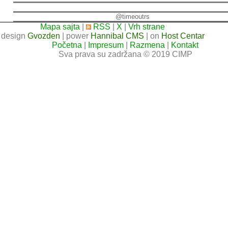
@timeoutrs
Mapa sajta
|
RSS
|
X
|
Vrh strane
design
Gvozden
| power
Hannibal CMS
| on
Host Centar
Početna
|
Impresum
|
Razmena
|
Kontakt
Sva prava su zadržana © 2019 CIMP