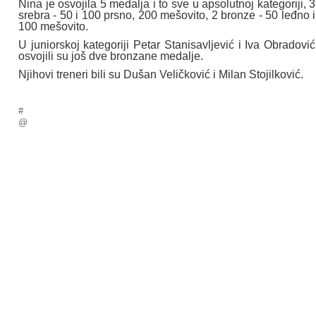
Nina je osvojila 5 medalja i to sve u apsolutnoj kategoriji, 3
srebra - 50 i 100 prsno, 200 mešovito, 2 bronze - 50 leđno i
100 mešovito.
U juniorskoj kategoriji Petar Stanisavljević i Iva Obradović
osvojili su još dve bronzane medalje.
Njihovi treneri bili su Dušan Veličković i Milan Stojilković.
#
@