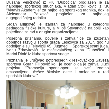
Dušana Veličković iz PK “Dubočica” proglašen je za
najboljeg sportskog stručnjaka, Vladan Stojiljković iz KK
“Aktavis Akademije” za najboljeg sportskog radnika, dok je
Aleksandar Petković proglašen za najboljeg
dugogodišnjeg radnika.
Srđan Miljković je izabran za najboljeg u kategoriji
pedagoga fizičke kulture, a Miloš Stevanović najbolji kao
pojedinac za rad u drugim organizacijama.
Posebna priznanja, povelje i zahvalnice za izuzetan
doprinos razvoju sporta grada Leskovca za 2017. godinu
dodeljenje su Televiziji 4S, Jugmedii i Sportskoj strani juga.
Ivanu Zdravkoviću iz mačevalačkog kluba “Dubočica” i
Marini Dinić iz kluba sportova snage.
Priznanja je uručivao potpredsednik leskovačkog Saveza
sportova Goran Filipović koji je ocenio da je zahvaljujući
projektu “Promocija sporta-sport za sve” “znatno
omasovljeno učešće školske dece i omladine u rad
sportskih klubova”.