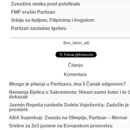
Zvezdina stotka pred polufinale
FMP srušio Partizan
Srbija sa Italijom, Filipinima i Angolom
Partizan savladao Igokeu
{box_latest_ad}
Čitanja
Komentara
Mnogo je pitanja u Partizanu, ima li Čanak odgovore?
Nemanja Bjelica u Sakramentu: Nisam samo šuter i to 
dokazati
Jasmin Repeša nasledio Duleta Vujoševića: Zadužio je
prostore
ABA Superkup: Zvezda na Olimpiju, Partizan – Mornar
Srebro za 3x3 juniore na Evropskom prvenstvu