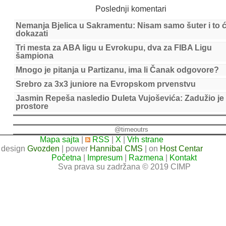
Poslednji komentari
Nemanja Bjelica u Sakramentu: Nisam samo šuter i to 
dokazati
Tri mesta za ABA ligu u Evrokupu, dva za FIBA Ligu
šampiona
Mnogo je pitanja u Partizanu, ima li Čanak odgovore?
Srebro za 3x3 juniore na Evropskom prvenstvu
Jasmin Repeša nasledio Duleta Vujoševića: Zadužio je
prostore
@timeoutrs
Mapa sajta
|
RSS
|
X
|
Vrh strane
design
Gvozden
| power
Hannibal CMS
| on
Host Centar
Početna
|
Impresum
|
Razmena
|
Kontakt
Sva prava su zadržana © 2019 CIMP