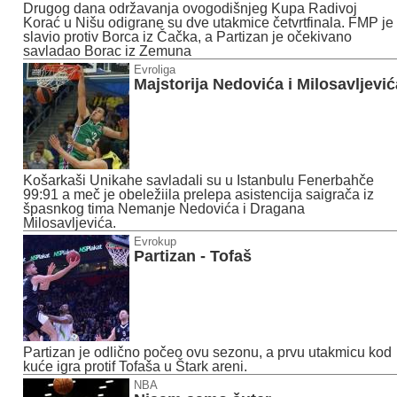
Drugog dana održavanja ovogodišnjeg Kupa Radivoj
Korać u Nišu odigrane su dve utakmice četvrtfinala. FMP je
slavio protiv Borca iz Čačka, a Partizan je očekivano
savladao Borac iz Zemuna
Evroliga
Majstorija Nedovića i Milosavljević
Košarkaši Unikahe savladali su u Istanbulu Fenerbahče
99:91 a meč je obeležiila prelepa asistencija saigrača iz
špasnkog tima Nemanje Nedovića i Dragana
Milosavljevića.
Evrokup
Partizan - Tofaš
Partizan je odlično počeo ovu sezonu, a prvu utakmicu kod
kuće igra protif Tofaša u Štark areni.
NBA