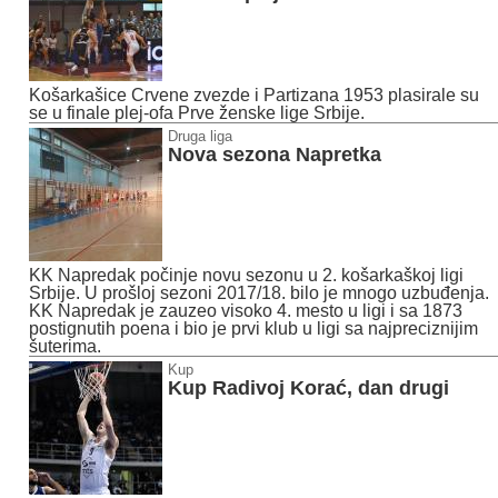
Košarkašice Crvene zvezde i Partizana 1953 plasirale su
se u finale plej-ofa Prve ženske lige Srbije.
Druga liga
Nova sezona Napretka
KK Napredak počinje novu sezonu u 2. košarkaškoj ligi
Srbije. U prošloj sezoni 2017/18. bilo je mnogo uzbuđenja.
KK Napredak je zauzeo visoko 4. mesto u ligi i sa 1873
postignutih poena i bio je prvi klub u ligi sa najpreciznijim
šuterima.
Kup
Kup Radivoj Korać, dan drugi