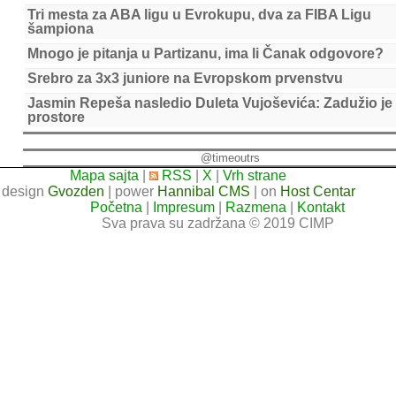
Tri mesta za ABA ligu u Evrokupu, dva za FIBA Ligu
šampiona
Mnogo je pitanja u Partizanu, ima li Čanak odgovore?
Srebro za 3x3 juniore na Evropskom prvenstvu
Jasmin Repeša nasledio Duleta Vujoševića: Zadužio je
prostore
@timeoutrs
Mapa sajta
|
RSS
|
X
|
Vrh strane
design
Gvozden
| power
Hannibal CMS
| on
Host Centar
Početna
|
Impresum
|
Razmena
|
Kontakt
Sva prava su zadržana © 2019 CIMP