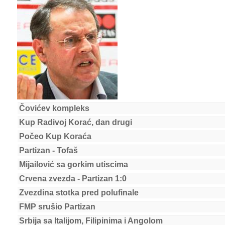
Čovićev kompleks
Kup Radivoj Korać, dan drugi
Počeo Kup Koraća
Partizan - Tofaš
Mijailović sa gorkim utiscima
Crvena zvezda - Partizan 1:0
Zvezdina stotka pred polufinale
FMP srušio Partizan
Srbija sa Italijom, Filipinima i Angolom