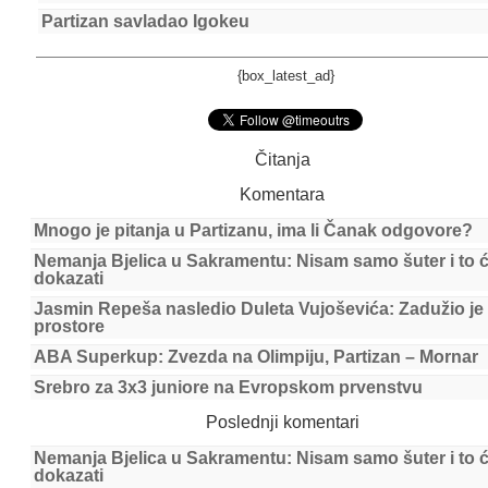
Partizan savladao Igokeu
{box_latest_ad}
Čitanja
Komentara
Mnogo je pitanja u Partizanu, ima li Čanak odgovore?
Nemanja Bjelica u Sakramentu: Nisam samo šuter i to 
dokazati
Jasmin Repeša nasledio Duleta Vujoševića: Zadužio je
prostore
ABA Superkup: Zvezda na Olimpiju, Partizan – Mornar
Srebro za 3x3 juniore na Evropskom prvenstvu
Poslednji komentari
Nemanja Bjelica u Sakramentu: Nisam samo šuter i to 
dokazati