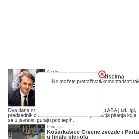
Aba liga
Mijailović sa gorkim utiscima
Ne možete pretraživati/komentarisati ta
Dva dana nakon prve polufinalne utakmice u ABA j.t.d. ligi,
predsednik crno-belih sumira utiske i postavlja pitanja koja
se u javnosti guraju pod tepih.
Prva liga
Košarkašice Crvene zvezde i Parti
u finalu plej-ofa