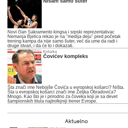
Nisam samo šuter
Novi član Sakramento kingsa i srpski reprezentativac
Nemanja Bjelica rekao je na "medija deju" pred početak
trening kampa da nije samo šuter, već da ume da radi i
druge stvari, i da će to i dokazati.
Košarka
Čovićev kompleks
Šta znači ime Nebojše Čovića u evropskoj košarci? Ništa.
Šta u evropskoj košarci znači ime Željka Obradovića?
Mnogo. Kao što je i prirodno za čoveka koji je sa devet
šampionskih titula najtrofejniji trener Evrope.
Aktuelno