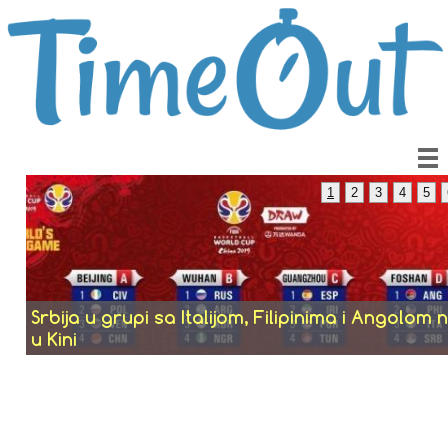
1
2
3
4
5
Srbija u grupi sa Italijom, Filipinima i Angolom 
u Kini