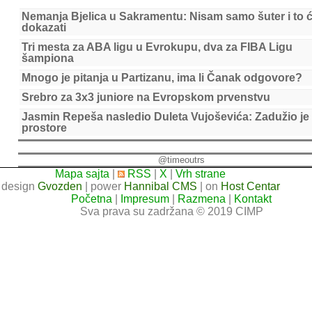
Nemanja Bjelica u Sakramentu: Nisam samo šuter i to 
dokazati
Tri mesta za ABA ligu u Evrokupu, dva za FIBA Ligu
šampiona
Mnogo je pitanja u Partizanu, ima li Čanak odgovore?
Srebro za 3x3 juniore na Evropskom prvenstvu
Jasmin Repeša nasledio Duleta Vujoševića: Zadužio je
prostore
@timeoutrs
Mapa sajta
|
RSS
|
X
|
Vrh strane
design
Gvozden
| power
Hannibal CMS
| on
Host Centar
Početna
|
Impresum
|
Razmena
|
Kontakt
Sva prava su zadržana © 2019 CIMP