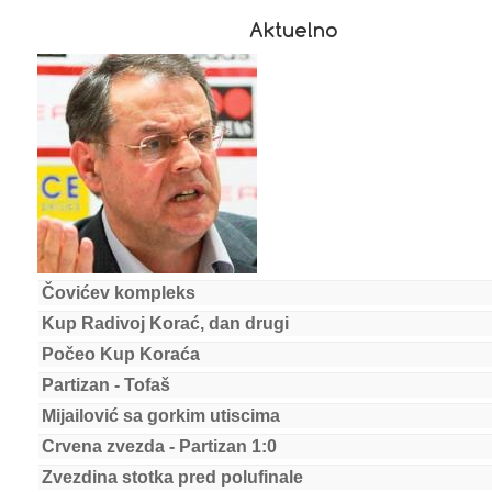
Aktuelno
Čovićev kompleks
Kup Radivoj Korać, dan drugi
Počeo Kup Koraća
Partizan - Tofaš
Mijailović sa gorkim utiscima
Crvena zvezda - Partizan 1:0
Zvezdina stotka pred polufinale