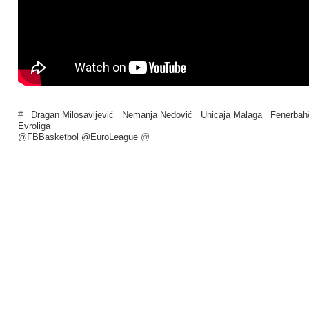
#
Dragan Milosavljević
Nemanja Nedović
Unicaja Malaga
Fenerbah
Evroliga
@FBBasketbol @EuroLeague
@