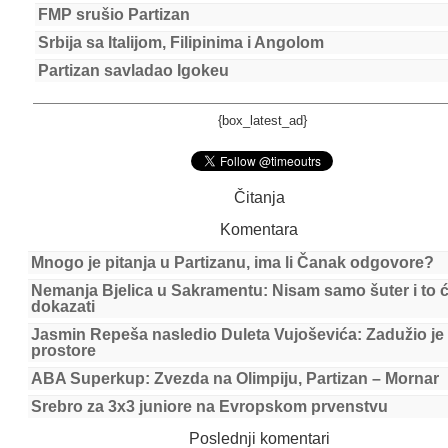
FMP srušio Partizan
Srbija sa Italijom, Filipinima i Angolom
Partizan savladao Igokeu
{box_latest_ad}
Čitanja
Komentara
Mnogo je pitanja u Partizanu, ima li Čanak odgovore?
Nemanja Bjelica u Sakramentu: Nisam samo šuter i to 
dokazati
Jasmin Repeša nasledio Duleta Vujoševića: Zadužio je
prostore
ABA Superkup: Zvezda na Olimpiju, Partizan – Mornar
Srebro za 3x3 juniore na Evropskom prvenstvu
Poslednji komentari