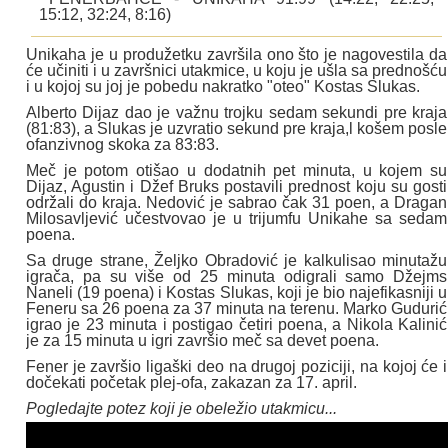
15:12, 32:24, 8:16)
Unikaha je u produžetku završila ono što je nagovestila da
će učiniti i u završnici utakmice, u koju je ušla sa prednošću
i u kojoj su joj je pobedu nakratko "oteo" Kostas Slukas.
Alberto Dijaz dao je važnu trojku sedam sekundi pre kraja
(81:83), a Slukas je uzvratio sekund pre kraja,l košem posle
ofanzivnog skoka za 83:83.
Meč je potom otišao u dodatnih pet minuta, u kojem su
Dijaz, Agustin i Džef Bruks postavili prednost koju su gosti
održali do kraja. Nedović je sabrao čak 31 poen, a Dragan
Milosavljević učestvovao je u trijumfu Unikahe sa sedam
poena.
Sa druge strane, Željko Obradović je kalkulisao minutažu
igrača, pa su više od 25 minuta odigrali samo Džejms
Naneli (19 poena) i Kostas Slukas, koji je bio najefikasniji u
Feneru sa 26 poena za 37 minuta na terenu. Marko Gudurić
igrao je 23 minuta i postigao četiri poena, a Nikola Kalinić
je za 15 minuta u igri završio meč sa devet poena.
Fener je završio ligaški deo na drugoj poziciji, na kojoj će i
dočekati početak plej-ofa, zakazan za 17. april.
Pogledajte potez koji je obeležio utakmicu...