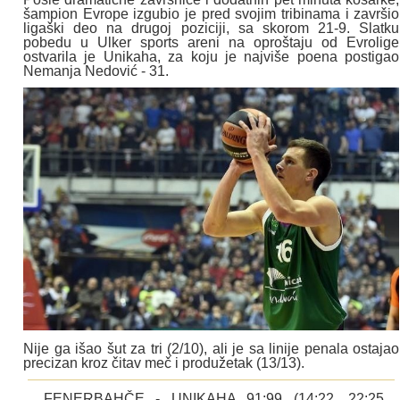
šampion Evrope izgubio je pred svojim tribinama i završio
ligaški deo na drugoj poziciji, sa skorom 21-9. Slatku
pobedu u Ulker sports areni na oproštaju od Evrolige
ostvarila je Unikaha, za koju je najviše poena postigao
Nemanja Nedović - 31.
Nije ga išao šut za tri (2/10), ali je sa linije penala ostajao
precizan kroz čitav meč i produžetak (13/13).
FENERBAHČE - UNIKAHA 91:99 (14:22, 22:25,