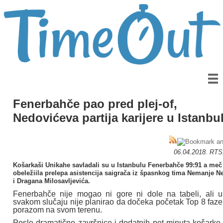
Fenerbahče pao pred plej-of,
Nedovićeva partija karijere u Istanbu
06.04.2018. RTS
Košarkaši Unikahe savladali su u Istanbulu Fenerbahče 99:91 a meč
obeležiila prelepa asistencija saigrača iz špasnkog tima Nemanje N
i Dragana Milosavljevića.
Fenerbahče nije mogao ni gore ni dole na tabeli, ali u
svakom slučaju nije planirao da dočeka početak Top 8 faze
porazom na svom terenu.
Posle dramatične završnice i dodatnih pet minuta košarke,