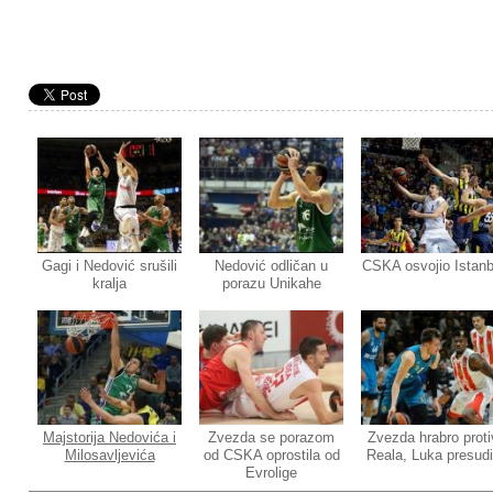
Gagi i Nedović srušili
Nedović odličan u
CSKA osvojio Istanb
kralja
porazu Unikahe
Majstorija Nedovića i
Zvezda se porazom
Zvezda hrabro proti
Milosavljevića
od CSKA oprostila od
Reala, Luka presud
Evrolige