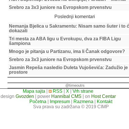
Srebro za 3x3 juniore na Evropskom prvenstvu
Poslednji komentari
Nemanja Bjelica u Sakramentu: Nisam samo šuter i to 
dokazati
Tri mesta za ABA ligu u Evrokupu, dva za FIBA Ligu
šampiona
Mnogo je pitanja u Partizanu, ima li Čanak odgovore?
Srebro za 3x3 juniore na Evropskom prvenstvu
Jasmin Repeša nasledio Duleta Vujoševića: Zadužio je
prostore
@timeoutrs
Mapa sajta
|
RSS
|
X
|
Vrh strane
design
Gvozden
| power
Hannibal CMS
| on
Host Centar
Početna
|
Impresum
|
Razmena
|
Kontakt
Sva prava su zadržana © 2019 CIMP