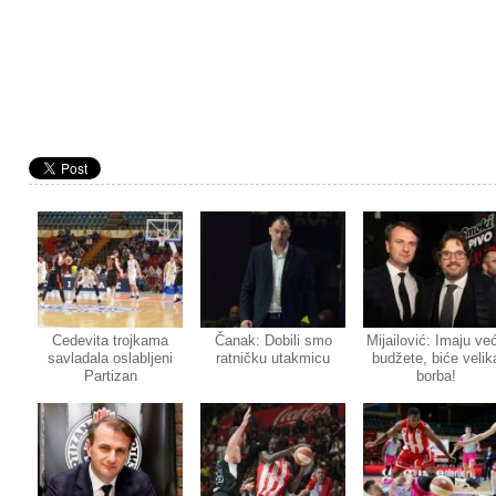
Cedevita trojkama
Čanak: Dobili smo
Mijailović: Imaju ve
savladala oslabljeni
ratničku utakmicu
budžete, biće velik
Partizan
borba!