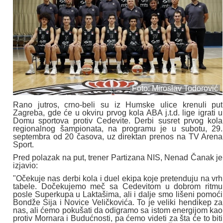
Foto: Miroslav Todorović
Rano jutros, crno-beli su iz Humske ulice krenuli put
Zagreba, gde će u okviru prvog kola ABA j.t.d. lige igrati u
Domu sportova protiv Cedevite. Derbi susret prvog kola
regionalnog šampionata, na programu je u subotu, 29.
septembra od 20 časova, uz direktan prenos na TV Arena
Sport.
Pred polazak na put, trener Partizana NIS, Nenad Čanak je
izjavio:
"Očekuje nas derbi kola i duel ekipa koje pretenduju na vrh
tabele. Dočekujemo meč sa Cedevitom u dobrom ritmu
posle Superkupa u Laktašima, ali i dalje smo lišeni pomoći
Bondže Sija i Novice Veličkovića. To je veliki hendikep za
nas, ali ćemo pokušati da odigramo sa istom energijom kao
protiv Mornara i Budućnosti, pa ćemo videti za šta će to biti