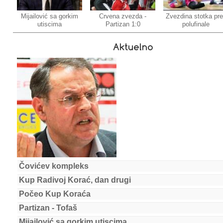
Mijailović sa gorkim
Crvena zvezda -
Zvezdina stotka pr
utiscima
Partizan 1:0
polufinale
Aktuelno
Čovićev kompleks
Kup Radivoj Korać, dan drugi
Počeo Kup Koraća
Partizan - Tofaš
Mijailović sa gorkim utiscima