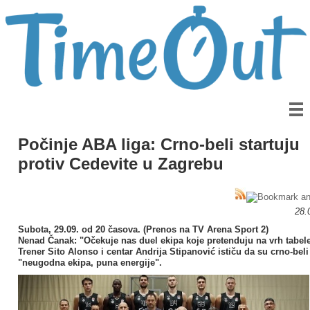
Počinje ABA liga: Crno-beli startuju
protiv Cedevite u Zagrebu
28.
Subota, 29.09. od 20 časova. (Prenos na TV Arena Sport 2)
Nenad Čanak: "Očekuje nas duel ekipa koje pretenduju na vrh tabel
Trener Sito Alonso i centar Andrija Stipanović ističu da su crno-beli
"neugodna ekipa, puna energije".