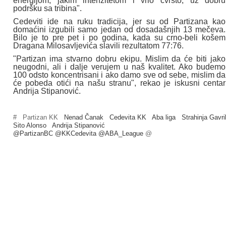
energijom, jakim intenzitetom i vrlo čvrsto, uz dobru
podršku sa tribina".
Cedeviti ide na ruku tradicija, jer su od Partizana kao
domaćini izgubili samo jedan od dosadašnjih 13 mečeva.
Bilo je to pre pet i po godina, kada su crno-beli košem
Dragana Milosavljevića slavili rezultatom 77:76.
"Partizan ima stvarno dobru ekipu. Mislim da će biti jako
neugodni, ali i dalje verujem u naš kvalitet. Ako budemo
100 odsto koncentrisani i ako damo sve od sebe, mislim da
će pobeda otići na našu stranu", rekao je iskusni centar
Andrija Stipanović.
#
Partizan KK
Nenad Čanak
Cedevita KK
Aba liga
Strahinja Gavri
Sito Alonso
Andrija Stipanović
@PartizanBC @KKCedevita @ABA_League
@