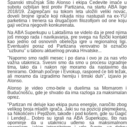
Španski stručnjak Sito Alonso i ekipa Cedevite imaće u
subotu ozbiljan test protiv Partizana, na startu ABA lige
2018/19. Zagrepčani su tokom leta uložili veliki novac,
doveli brojne igrače koji nikada nisu nastupali na ex-YU
parketima i trenera sa drugačijom filozofijom od one koju
gaji većina njegovih konkurenata.
Na ABA Superkupu u Laktašima se videlo da je pred njima
još mnogo rada i navikavanja, pre svega na fizički kontakt
kao jedno od osnovnih obeležja igre u regionalnoj ligi.
Eventualni poraz od Partizana verovatno bi označio
"uzbunu" u taboru aktuelnog prvaka Hrvatske...
"Naporno smo radili mesec i po dana i ovo je za nas vrlo
važna utakmica. Svesni smo da smo u procesu izgradnje
tima, tako da i nakon nje moramo da nastavimo da
treniramo. Odmah počinje i Evrokup, raspored će biti težak,
ali moramo da izgradimo hemiju i timski duh", izjavio je
Alonso.
Alonso je video crno-bele u duelima sa Mornarom i
Budućnošću, gde je shvatio da ima razloga za maksimalan
oprez.
"Partizan mi deluje kao ekipa puna energije, naročito zbog
velikog broja mladih igrača. Jaki su na poziciji plejmejkera,
sa Nikolićem i Pejdžom, takođe i pod košem, gde su Gagić
i Lendejl... Dobro su igrali na ABA Superkupu, što nas
opominje da u utakmicu uđemo sa maksimalnom