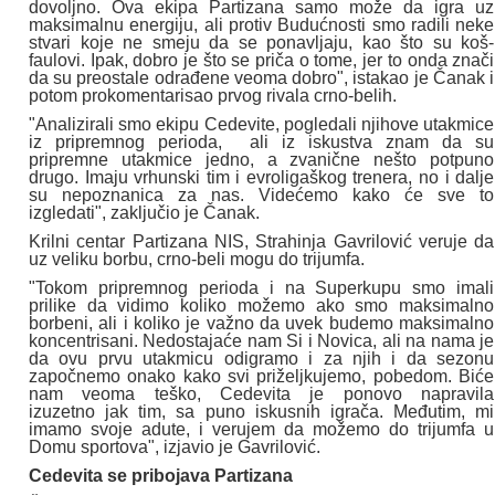
dovoljno. Ova ekipa Partizana samo može da igra uz
maksimalnu energiju, ali protiv Budućnosti smo radili neke
stvari koje ne smeju da se ponavljaju, kao što su koš-
faulovi. Ipak, dobro je što se priča o tome, jer to onda znači
da su preostale odrađene veoma dobro", istakao je Čanak i
potom prokomentarisao prvog rivala crno-belih.
"Analizirali smo ekipu Cedevite, pogledali njihove utakmice
iz pripremnog perioda, ali iz iskustva znam da su
pripremne utakmice jedno, a zvanične nešto potpuno
drugo. Imaju vrhunski tim i evroligaškog trenera, no i dalje
su nepoznanica za nas. Videćemo kako će sve to
izgledati", zaključio je Čanak.
Krilni centar Partizana NIS, Strahinja Gavrilović veruje da
uz veliku borbu, crno-beli mogu do trijumfa.
"Tokom pripremnog perioda i na Superkupu smo imali
prilike da vidimo koliko možemo ako smo maksimalno
borbeni, ali i koliko je važno da uvek budemo maksimalno
koncentrisani. Nedostajaće nam Si i Novica, ali na nama je
da ovu prvu utakmicu odigramo i za njih i da sezonu
započnemo onako kako svi priželjkujemo, pobedom. Biće
nam veoma teško, Cedevita je ponovo napravila
izuzetno jak tim, sa puno iskusnih igrača. Međutim, mi
imamo svoje adute, i verujem da možemo do trijumfa u
Domu sportova", izjavio je Gavrilović.
Cedevita se pribojava Partizana