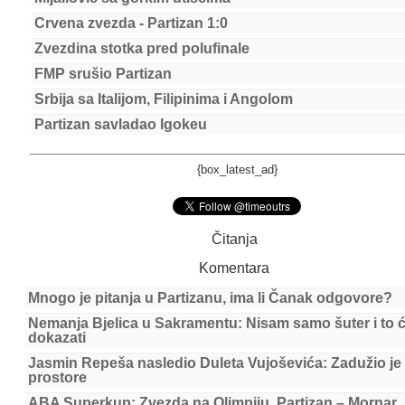
Crvena zvezda - Partizan 1:0
Zvezdina stotka pred polufinale
FMP srušio Partizan
Srbija sa Italijom, Filipinima i Angolom
Partizan savladao Igokeu
{box_latest_ad}
Čitanja
Komentara
Mnogo je pitanja u Partizanu, ima li Čanak odgovore?
Nemanja Bjelica u Sakramentu: Nisam samo šuter i to 
dokazati
Jasmin Repeša nasledio Duleta Vujoševića: Zadužio je
prostore
ABA Superkup: Zvezda na Olimpiju, Partizan – Mornar