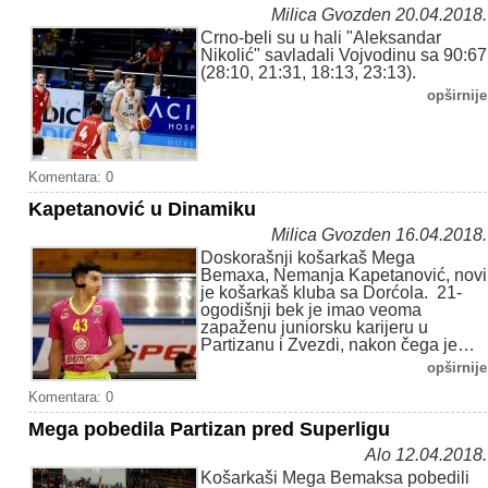
Milica Gvozden 20.04.2018.
Crno-beli su u hali "Aleksandar
Nikolić" savladali Vojvodinu sa 90:67
(28:10, 21:31, 18:13, 23:13).
opširnije
Komentara: 0
Kapetanović u Dinamiku
Milica Gvozden 16.04.2018.
Doskorašnji košarkaš Mega
Bemaxa, Nemanja Kapetanović, novi
je košarkaš kluba sa Dorćola. 21-
ogodišnji bek je imao veoma
zapaženu juniorsku karijeru u
Partizanu i Zvezdi, nakon čega je…
opširnije
Komentara: 0
Mega pobedila Partizan pred Superligu
Alo 12.04.2018.
Košarkaši Mega Bemaksa pobedili