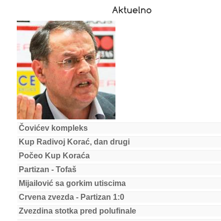
Aktuelno
Čovićev kompleks
Kup Radivoj Korać, dan drugi
Počeo Kup Koraća
Partizan - Tofaš
Mijailović sa gorkim utiscima
Crvena zvezda - Partizan 1:0
Zvezdina stotka pred polufinale