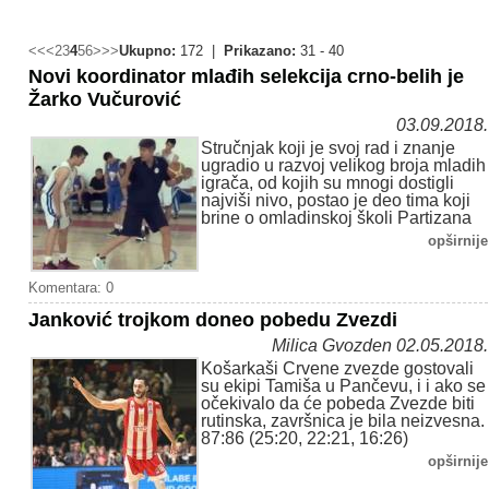
<<
<
2
3
4
5
6
>
>>
Ukupno:
172 |
Prikazano:
31 - 40
Novi koordinator mlađih selekcija crno-belih je
Žarko Vučurović
03.09.2018.
Stručnjak koji je svoj rad i znanje
ugradio u razvoj velikog broja mladih
igrača, od kojih su mnogi dostigli
najviši nivo, postao je deo tima koji
brine o omladinskoj školi Partizana
opširnije
Komentara: 0
Janković trojkom doneo pobedu Zvezdi
Milica Gvozden 02.05.2018.
Košarkaši Crvene zvezde gostovali
su ekipi Tamiša u Pančevu, i i ako se
očekivalo da će pobeda Zvezde biti
rutinska, završnica je bila neizvesna.
87:86 (25:20, 22:21, 16:26)
opširnije