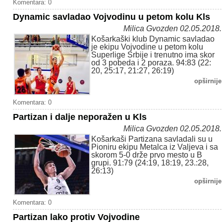
Komentara: 0
Dynamic savladao Vojvodinu u petom kolu Kls
Milica Gvozden 02.05.2018.
Košarkaški klub Dynamic savladao
je ekipu Vojvodine u petom kolu
Superlige Srbije i trenutno ima skor
od 3 pobeda i 2 poraza. 94:83 (22:
20, 25:17, 21:27, 26:19)
opširnije
Komentara: 0
Partizan i dalje neporažen u Kls
Milica Gvozden 02.05.2018.
Košarkaši Partizana savladali su u
Pioniru ekipu Metalca iz Valjeva i sa
skorom 5-0 drže prvo mesto u B
grupi. 91:79 (24:19, 18:19, 23.:28,
26:13)
opširnije
Komentara: 0
Partizan lako protiv Vojvodine