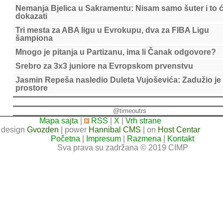
Nemanja Bjelica u Sakramentu: Nisam samo šuter i to 
dokazati
Tri mesta za ABA ligu u Evrokupu, dva za FIBA Ligu
šampiona
Mnogo je pitanja u Partizanu, ima li Čanak odgovore?
Srebro za 3x3 juniore na Evropskom prvenstvu
Jasmin Repeša nasledio Duleta Vujoševića: Zadužio je
prostore
@timeoutrs
Mapa sajta
|
RSS
|
X
|
Vrh strane
design
Gvozden
| power
Hannibal CMS
| on
Host Centar
Početna
|
Impresum
|
Razmena
|
Kontakt
Sva prava su zadržana © 2019 CIMP