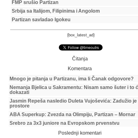
FMP srušio Partizan
Srbija sa Italijom, Filipinima i Angolom
Partizan savladao Igokeu
{box_latest_ad}
Čitanja
Komentara
Mnogo je pitanja u Partizanu, ima li Čanak odgovore?
Nemanja Bjelica u Sakramentu: Nisam samo šuter i to 
dokazati
Jasmin Repeša nasledio Duleta Vujoševića: Zadužio je
prostore
ABA Superkup: Zvezda na Olimpiju, Partizan – Mornar
Srebro za 3x3 juniore na Evropskom prvenstvu
Poslednji komentari