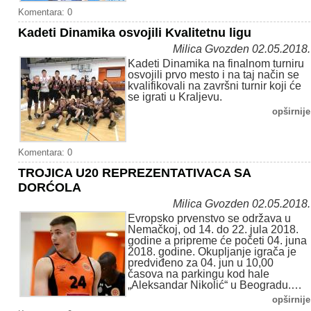
Komentara: 0
Kadeti Dinamika osvojili Kvalitetnu ligu
Milica Gvozden 02.05.2018.
Kadeti Dinamika na finalnom turniru
osvojili prvo mesto i na taj način se
kvalifikovali na završni turnir koji će
se igrati u Kraljevu.
opširnije
Komentara: 0
TROJICA U20 REPREZENTATIVACA SA
DORĆOLA
Milica Gvozden 02.05.2018.
Evropsko prvenstvo se održava u
Nemačkoj, od 14. do 22. jula 2018.
godine a pripreme će početi 04. juna
2018. godine. Okupljanje igrača je
predviđeno za 04. jun u 10,00
časova na parkingu kod hale
„Aleksandar Nikolić“ u Beogradu.…
opširnije