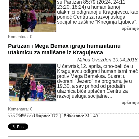
su Partizan 85:79 (20:24, 24:11,
23:20, 18:24) u humanitarnoj
utakmici odigranoj u Kragujevcu, kao
pomoć Centru za razvoj usluga
socijalne zaštine "Kneginja Ljubica".
opširnije
Komentara: 0
Partizan i Mega Bemax igraju humanitarnu
utakmicu za mališane iz Kragujevca
Milica Gvozden 10.04.2018.
U četvrtak,12. aprila, crno-beli će u
Kragujevcu odigrati humanitarni meč
protiv Mega Bemaksa. Susret u
dvorani "Jezero" na programu je u
19.30, a sav prihod od prodatih
ulaznica biće uplaćen Centru za
razvoj usluga socijalne…
opširnije
Komentara: 0
<<
<
2
3
4
5
6
>
>>
Ukupno:
172 |
Prikazano:
31 - 40