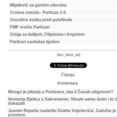
Mijailović sa gorkim utiscima
Crvena zvezda - Partizan 1:0
Zvezdina stotka pred polufinale
FMP srušio Partizan
Srbija sa Italijom, Filipinima i Angolom
Partizan savladao Igokeu
{box_latest_ad}
Čitanja
Komentara
Mnogo je pitanja u Partizanu, ima li Čanak odgovore?
Nemanja Bjelica u Sakramentu: Nisam samo šuter i to 
dokazati
Jasmin Repeša nasledio Duleta Vujoševića: Zadužio je
prostore