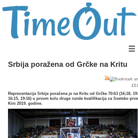
Srbija poražena od Grčke na Kritu
13.
Reprezentacija Srbije poražena je na Kritu od Grčke 70:63 (16;18, 19
16;15, 19:16) u prvom kolu druge runde kvalifikacija za Svetsko prv
Kini 2019. godine.