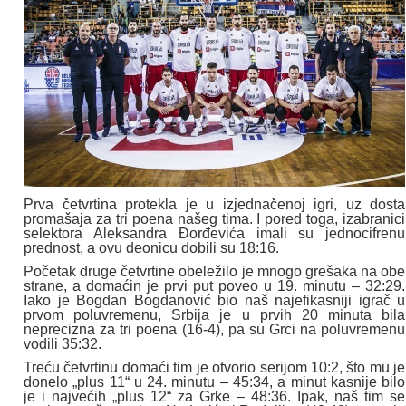
Prva četvrtina protekla je u izjednačenoj igri, uz dosta
promašaja za tri poena našeg tima. I pored toga, izabranici
selektora Aleksandra Đorđevića imali su jednocifrenu
prednost, a ovu deonicu dobili su 18:16.
Početak druge četvrtine obeležilo je mnogo grešaka na obe
strane, a domaćin je prvi put poveo u 19. minutu – 32:29.
Iako je Bogdan Bogdanović bio naš najefikasniji igrač u
prvom poluvremenu, Srbija je u prvih 20 minuta bila
neprecizna za tri poena (16-4), pa su Grci na poluvremenu
vodili 35:32.
Treću četvrtinu domaći tim je otvorio serijom 10:2, što mu je
donelo „plus 11“ u 24. minutu – 45:34, a minut kasnije bilo
je i najvećih „plus 12“ za Grke – 48:36. Ipak, naš tim se