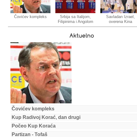
Čovićev kompleks
Srbija sa Italijom,
Savladan Izrael,
Filipinima i Angolom
overena Kina
Aktuelno
Čovićev kompleks
Kup Radivoj Korać, dan drugi
Počeo Kup Koraća
Partizan - Tofaš