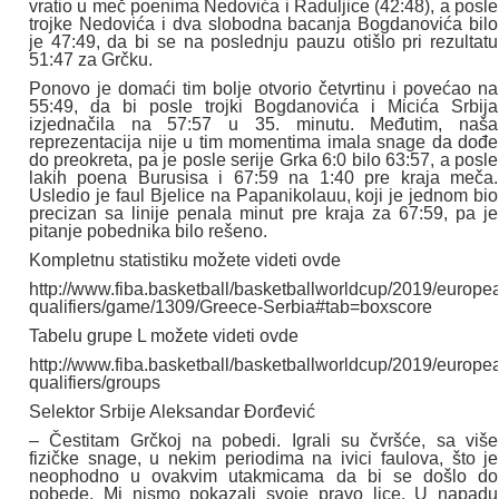
vratio u meč poenima Nedovića i Raduljice (42:48), a posle
trojke Nedovića i dva slobodna bacanja Bogdanovića bilo
je 47:49, da bi se na poslednju pauzu otišlo pri rezultatu
51:47 za Grčku.
Ponovo je domaći tim bolje otvorio četvrtinu i povećao na
55:49, da bi posle trojki Bogdanovića i Micića Srbija
izjednačila na 57:57 u 35. minutu. Međutim, naša
reprezentacija nije u tim momentima imala snage da dođe
do preokreta, pa je posle serije Grka 6:0 bilo 63:57, a posle
lakih poena Burusisa i 67:59 na 1:40 pre kraja meča.
Usledio je faul Bjelice na Papanikolauu, koji je jednom bio
precizan sa linije penala minut pre kraja za 67:59, pa je
pitanje pobednika bilo rešeno.
Kompletnu statistiku možete videti ovde
http://www.fiba.basketball/basketballworldcup/2019/europe
qualifiers/game/1309/Greece-Serbia#tab=boxscore
Tabelu grupe L možete videti ovde
http://www.fiba.basketball/basketballworldcup/2019/europe
qualifiers/groups
Selektor Srbije Aleksandar Đorđević
– Čestitam Grčkoj na pobedi. Igrali su čvršće, sa više
fizičke snage, u nekim periodima na ivici faulova, što je
neophodno u ovakvim utakmicama da bi se došlo do
pobede. Mi nismo pokazali svoje pravo lice. U napadu