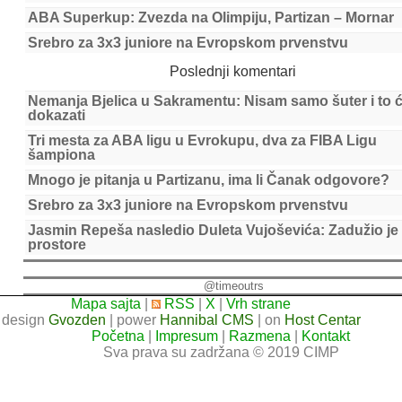
ABA Superkup: Zvezda na Olimpiju, Partizan – Mornar
Srebro za 3x3 juniore na Evropskom prvenstvu
Poslednji komentari
Nemanja Bjelica u Sakramentu: Nisam samo šuter i to 
dokazati
Tri mesta za ABA ligu u Evrokupu, dva za FIBA Ligu
šampiona
Mnogo je pitanja u Partizanu, ima li Čanak odgovore?
Srebro za 3x3 juniore na Evropskom prvenstvu
Jasmin Repeša nasledio Duleta Vujoševića: Zadužio je
prostore
@timeoutrs
Mapa sajta
|
RSS
|
X
|
Vrh strane
design
Gvozden
| power
Hannibal CMS
| on
Host Centar
Početna
|
Impresum
|
Razmena
|
Kontakt
Sva prava su zadržana © 2019 CIMP