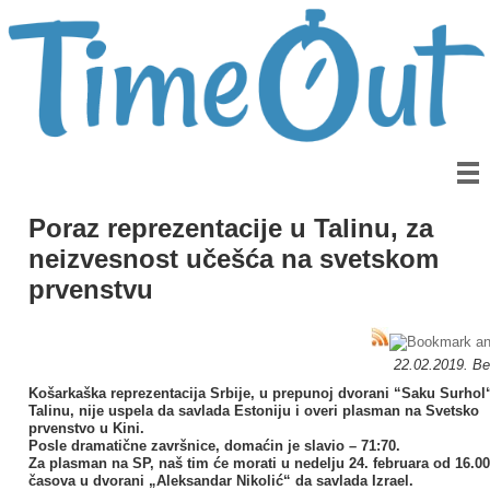
Poraz reprezentacije u Talinu, za
neizvesnost učešća na svetskom
prvenstvu
22.02.2019. B
Košarkaška reprezentacija Srbije, u prepunoj dvorani “Saku Surhol
Talinu, nije uspela da savlada Estoniju i overi plasman na Svetsko
prvenstvo u Kini.
Posle dramatične završnice, domaćin je slavio – 71:70.
Za plasman na SP, naš tim će morati u nedelju 24. februara od 16.00
časova u dvorani „Aleksandar Nikolić“ da savlada Izrael.