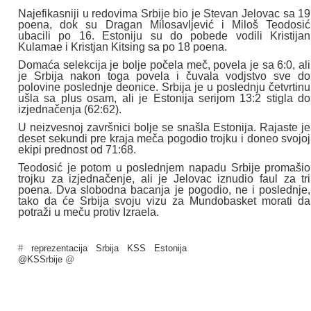
Najefikasniji u redovima Srbije bio je Stevan Jelovac sa 19
poena, dok su Dragan Milosavljević i Miloš Teodosić
ubacili po 16. Estoniju su do pobede vodili Kristijan
Kulamae i Kristjan Kitsing sa po 18 poena.
Domaća selekcija je bolje počela meč, povela je sa 6:0, ali
je Srbija nakon toga povela i čuvala vodjstvo sve do
polovine poslednje deonice. Srbija je u poslednju četvrtinu
ušla sa plus osam, ali je Estonija serijom 13:2 stigla do
izjednačenja (62:62).
U neizvesnoj završnici bolje se snašla Estonija. Rajaste je
deset sekundi pre kraja meča pogodio trojku i doneo svojoj
ekipi prednost od 71:68.
Teodosić je potom u poslednjem napadu Srbije promašio
trojku za izjednačenje, ali je Jelovac iznudio faul za tri
poena. Dva slobodna bacanja je pogodio, ne i poslednje,
tako da će Srbija svoju vizu za Mundobasket morati da
potraži u meču protiv Izraela.
#
reprezentacija
Srbija
KSS
Estonija
@KSSrbije
@