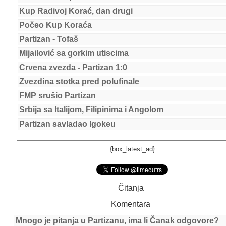
Kup Radivoj Korać, dan drugi
Počeo Kup Koraća
Partizan - Tofaš
Mijailović sa gorkim utiscima
Crvena zvezda - Partizan 1:0
Zvezdina stotka pred polufinale
FMP srušio Partizan
Srbija sa Italijom, Filipinima i Angolom
Partizan savladao Igokeu
{box_latest_ad}
Čitanja
Komentara
Mnogo je pitanja u Partizanu, ima li Čanak odgovore?