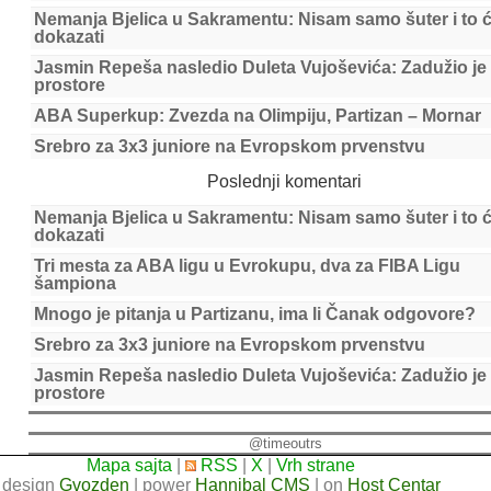
Nemanja Bjelica u Sakramentu: Nisam samo šuter i to 
dokazati
Jasmin Repeša nasledio Duleta Vujoševića: Zadužio je
prostore
ABA Superkup: Zvezda na Olimpiju, Partizan – Mornar
Srebro za 3x3 juniore na Evropskom prvenstvu
Poslednji komentari
Nemanja Bjelica u Sakramentu: Nisam samo šuter i to 
dokazati
Tri mesta za ABA ligu u Evrokupu, dva za FIBA Ligu
šampiona
Mnogo je pitanja u Partizanu, ima li Čanak odgovore?
Srebro za 3x3 juniore na Evropskom prvenstvu
Jasmin Repeša nasledio Duleta Vujoševića: Zadužio je
prostore
@timeoutrs
Mapa sajta
|
RSS
|
X
|
Vrh strane
design
Gvozden
| power
Hannibal CMS
| on
Host Centar