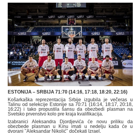
ESTONIJA – SRBIJA 71:70 (14:16, 17:18, 18:20, 22:16)
Košarkaška reprezentacija Srbije izgubila je večeras u
Talinu od selekcije Estonije sa 70:71 (16:14, 18:17, 20:18,
16:22) i tako propustila šansu da obezbedi plasman na
Svetsko prvenstvo kolo pre kraja kvalifikacija.
Izabranici Aleksandra Djordjevića će novu priliku da
obezbede plasman u Kinu imati u nedelju kada će u
dvorani "Aleksandar Nikolić" dočekati Izrael.