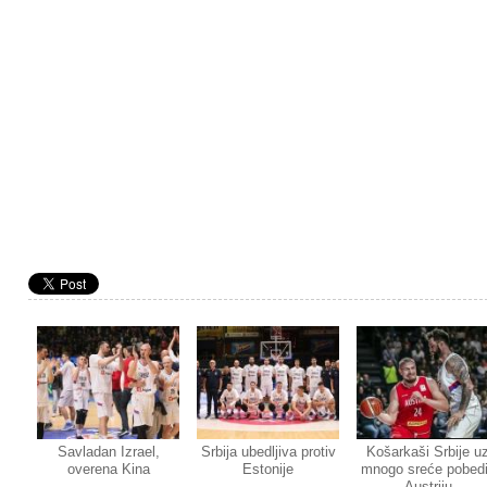
Savladan Izrael,
Srbija ubedljiva protiv
Košarkaši Srbije u
overena Kina
Estonije
mnogo sreće pobedi
Austriju