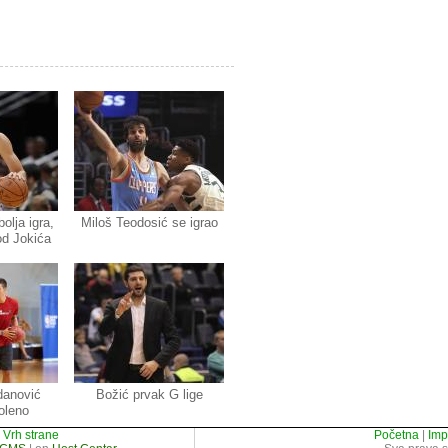
olja igra,
Miloš Teodosić se igrao
od Jokića
danović
Božić prvak G lige
oleno
|
Vrh strane
Početna
|
Im