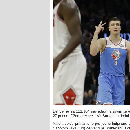
Denver je sa 121:104 savladao na svom terenu
27 poena. Džamal Marej i Vil Barton su dodali
Nikola Jokić prikazao je još jednu briljantnu
Šarlotom (121:104) ostvario je "dabl-dabl" 