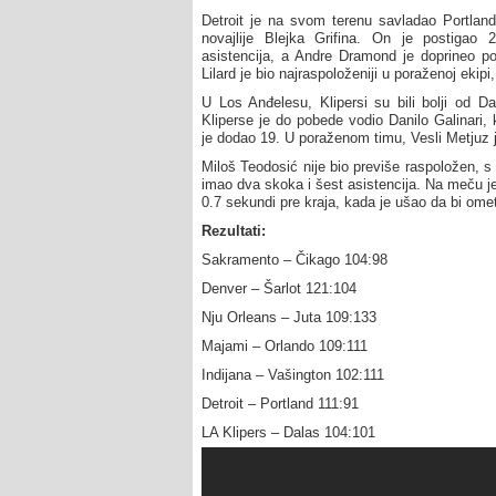
Detroit je na svom terenu savladao Portland 
novajlije Blejka Grifina. On je postiga
asistencija, a Andre Dramond je doprineo po
Lilard je bio najraspoloženiji u poraženoj ekipi
U Los Anđelesu, Klipersi su bili bolji od Da
Kliperse je do pobede vodio Danilo Galinari, 
je dodao 19. U poraženom timu, Vesli Metjuz 
Miloš Teodosić nije bio previše raspoložen, s
imao dva skoka i šest asistencija. Na meču j
0.7 sekundi pre kraja, kada je ušao da bi ome
Rezultati:
Sakramento – Čikago 104:98
Denver – Šarlot 121:104
Nju Orleans – Juta 109:133
Majami – Orlando 109:111
Indijana – Vašington 102:111
Detroit – Portland 111:91
LA Klipers – Dalas 104:101