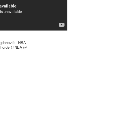
gdanović
NBA
OfHorde @NBA
@