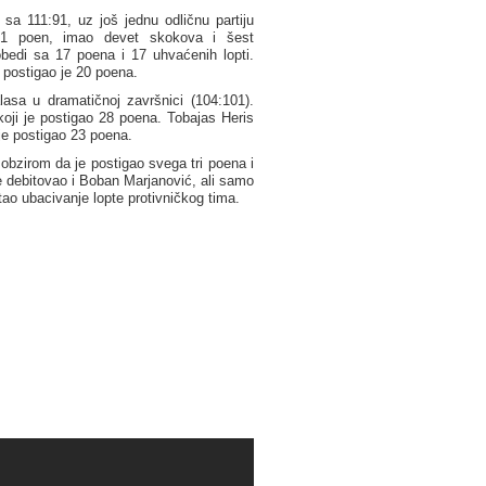
sa 111:91, uz još jednu odličnu partiju
o 21 poen, imao devet skokova i šest
bedi sa 17 poena i 17 uhvaćenih lopti.
, postigao je 20 poena.
lasa u dramatičnoj završnici (104:101).
koji je postigao 28 poena. Tobajas Heris
je postigao 23 poena.
 obzirom da je postigao svega tri poena i
e debitovao i Boban Marjanović, ali samo
tao ubacivanje lopte protivničkog tima.