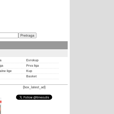
ga
Evrokup
iga
Prva liga
lne lige
Kup
Basket
{box_latest_ad}