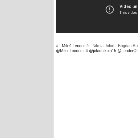
#
Miloš Teodosić
Nikola Jokić
Bogdan Bo
@MilosTeodosic4 @jokicnikola15 @Leader