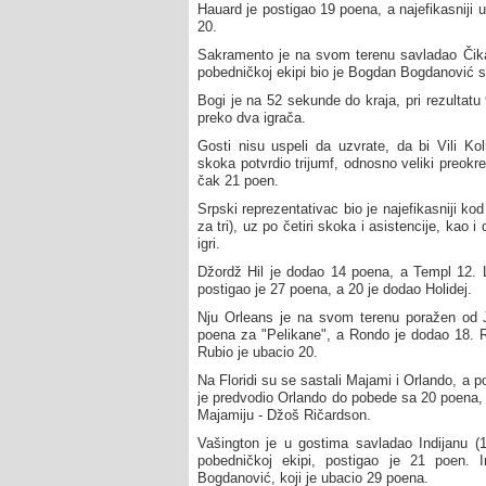
Hauard je postigao 19 poena, a najefikasniji
20.
Sakramento je na svom terenu savladao Čikag
pobedničkoj ekipi bio je Bogdan Bogdanović 
Bogi je na 52 sekunde do kraja, pri rezultatu
preko dva igrača.
Gosti nisu uspeli da uzvrate, da bi Vili Ko
skoka potvrdio trijumf, odnosno veliki preokre
čak 21 poen.
Srpski reprezentativac bio je najefikasniji k
za tri), uz po četiri skoka i asistencije, kao
igri.
Džordž Hil je dodao 14 poena, a Templ 12. La
postigao je 27 poena, a 20 je dodao Holidej.
Nju Orleans je na svom terenu poražen od J
poena za "Pelikane", a Rondo je dodao 18. R
Rubio je ubacio 20.
Na Floridi su se sastali Majami i Orlando, a p
je predvodio Orlando do pobede sa 20 poena, a 
Majamiju - Džoš Ričardson.
Vašington je u gostima savladao Indijanu (111
pobedničkoj ekipi, postigao je 21 poen. I
Bogdanović, koji je ubacio 29 poena.