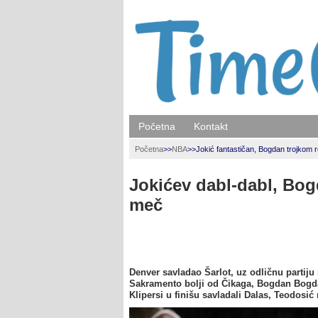
Početna
Kontakt
Početna
>>
NBA
>>
Jokić fantastičan, Bogdan trojkom 
Jokićev dabl-dabl, Bog
meč
Denver savladao Šarlot, uz odličnu partiju 
Sakramento bolji od Čikaga, Bogdan Bogd
Klipersi u finišu savladali Dalas, Teodosić