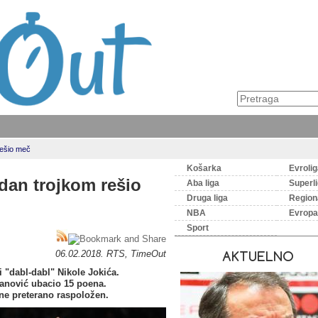
rešio meč
Košarka
Evroli
dan trojkom rešio
Aba liga
Superl
Druga liga
Regiona
NBA
Evropa
Sport
06.02.2018. RTS, TimeOut
AKTUELNO
i "dabl-dabl" Nikole Jokića.
anović ubacio 15 poena.
 ne preterano raspoložen.