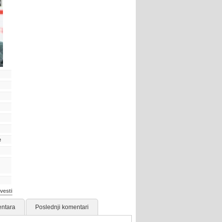
e
vesti
ntara
Poslednji komentari