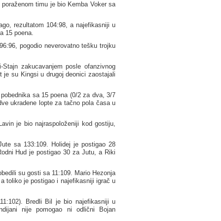
 u poraženom timu je bio Kemba Voker sa
o, rezultatom 104:98, a najefikasniji u
sa 15 poena.
 96:96, pogodio neverovatno tešku trojku
li-Stajn zakucavanjem posle ofanzivnog
t je su Kingsi u drugoj deonici zaostajali
od pobednika sa 15 poena (0/2 za dva, 3/7
 i dve ukradene lopte za tačno pola časa u
vin je bio najraspoloženiji kod gostiju,
ute sa 133:109. Holidej je postigao 28
odni Hud je postigao 30 za Jutu, a Riki
obedili su gosti sa 11:109. Mario Hezonja
toliko je postigao i najefikasniji igrač u
:102). Bredli Bil je bio najefikasniji u
ndijani nije pomogao ni odlični Bojan