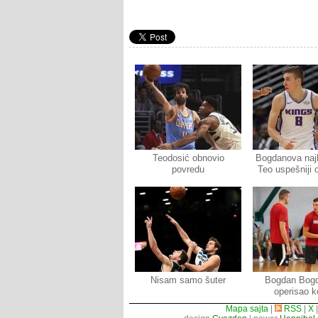
Teodosić obnovio
Bogdanova najb
povredu
Teo uspešniji 
Nisam samo šuter
Bogdan Bog
operisao k
Mapa sajta
|
RSS
|
X