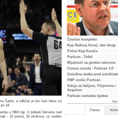
Čovićev kompleks
Kup Radivoj Korać, dan drugi
Počeo Kup Koraća
Partizan - Tofaš
Mijailović sa gorkim utiscima
Crvena zvezda - Partizan 1:0
Zvezdina stotka pred polufinal
FMP srušio Partizan
Srbija sa Italijom, Filipinima i
Angolom
Partizan savladao Igokeu
 Šarlot, a odličan je bio Geri Heris sa
Sve 
 po 18.
Čitanja
Kome
 partiju u NBA ligi. U pobedi Denvera nad
učinak - 15 poena, 16 skokova, uz sedam