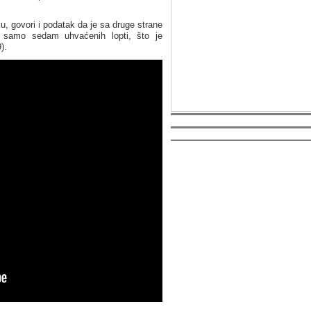
, govori i podatak da je sa druge strane
o samo sedam uhvaćenih lopti, što je
).