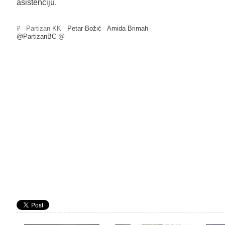
asistenciju.
#
Partizan KK
Petar Božić
Amida Brimah
@PartizanBC
@