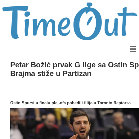
Petar Božić prvak G lige sa Ostin S
Brajma stiže u Partizan
Ostin Spursi u finalu plej-ofa pobedili filijalu Toronto Reptorsa.