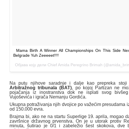
Mama Birth A Winner All Championships On This Side Nex
Belgrade Yuh Zeeeeet!!!!
Објава коју дели
Chief Amida Peregrino Brimah
(@amida_bri
Na putu njihove saradnje i dalje kao prepreka stoj
Arbitražnog tribunala (BAT)
, po kojoj Partizan ne mo
pojačanja iz inostranstva dok ne isplati svog bivše
Vujoševića i igrača Nemanju Gordića.
Ukupna potraživanja njih dvojice po važećim presudama i
od 150.000 evra.
Brajma bi, ako ne na startu Superlige 19. aprila, mogao d
završnice državnog prvenstva. On je u utorak protiv Re
minuta, šutirao je 0/1 i zabeležio šest skokova, dve 