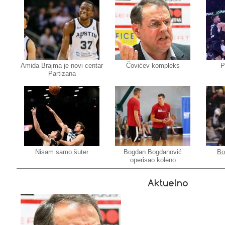
Amida Brajma je novi centar
Čovićev kompleks
P
Partizana
Nisam samo šuter
Bogdan Bogdanović
Bo
operisao koleno
Aktuelno