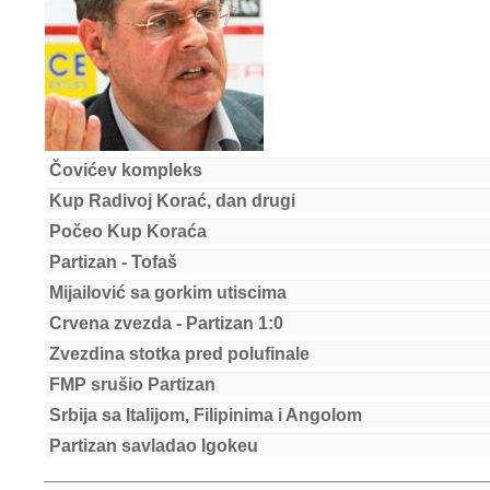
Čovićev kompleks
Kup Radivoj Korać, dan drugi
Počeo Kup Koraća
Partizan - Tofaš
Mijailović sa gorkim utiscima
Crvena zvezda - Partizan 1:0
Zvezdina stotka pred polufinale
FMP srušio Partizan
Srbija sa Italijom, Filipinima i Angolom
Partizan savladao Igokeu