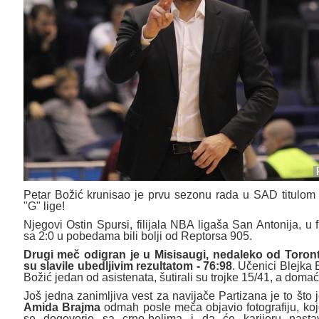
Petar Božić krunisao je prvu sezonu rada u SAD titulom
"G" lige!
Njegovi Ostin Spursi, filijala NBA ligaša San Antonija, u f
sa 2:0 u pobedama bili bolji od Reptorsa 905.
Drugi meč odigran je u Misisaugi, nedaleko od Toro
su slavile ubedljivim rezultatom - 76:98
. Učenici Blejka
Božić jedan od asistenata, šutirali su trojke 15/41, a doma
Još jedna zanimljiva vest za navijače Partizana je to što 
Amida Brajma
odmah posle meča objavio fotografiju, ko
se dogovorio sa crno-belima i da će karijeru nasta