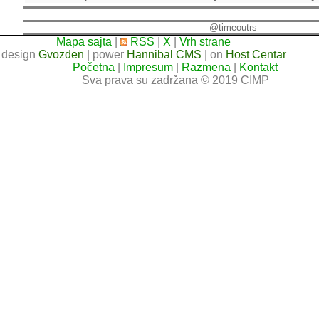
@timeoutrs
Mapa sajta
|
RSS
|
X
|
Vrh strane
design
Gvozden
| power
Hannibal CMS
| on
Host Centar
Početna
|
Impresum
|
Razmena
|
Kontakt
Sva prava su zadržana © 2019 CIMP