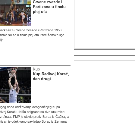
Crvene zvezde i
Partizana u finalu
plej-ofa
arkašice Crvene zvezde i Partizana 1953
sirale su se u finale plej-ofa Prve ženske lige
ije.
Kup
Kup Radivoj Korać,
dan drugi
ugog dana održavanja ovogodišnjeg Kupa
ivoj Korać u Nišu odigrane su dve utakmice
vrtfinala. FMP je slavio protiv Borca iz Čačka, a
tizan je očekivano savladao Borac iz Zemuna