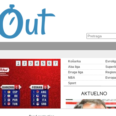
Košarka
Evroli
1
2
3
4
5
6
7
Aba liga
Superl
Druga liga
Regiona
NBA
Evropa
Sport
AKTUELNO