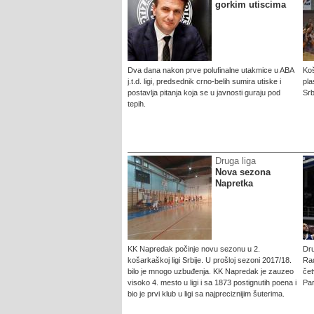
gorkim utiscima
Dva dana nakon prve polufinalne utakmice u ABA
Koš
j.t.d. ligi, predsednik crno-belih sumira utiske i
pla
postavlja pitanja koja se u javnosti guraju pod
Srb
tepih.
Druga liga
Nova sezona
Napretka
KK Napredak počinje novu sezonu u 2.
Dr
košarkaškoj ligi Srbije. U prošloj sezoni 2017/18.
Rad
bilo je mnogo uzbuđenja. KK Napredak je zauzeo
čet
visoko 4. mesto u ligi i sa 1873 postignutih poena i
Par
bio je prvi klub u ligi sa najpreciznijim šuterima.