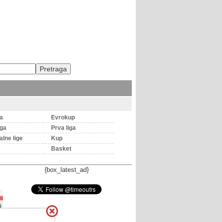
ga
Evrokup
iga
Prva liga
lne lige
Kup
Basket
{box_latest_ad}