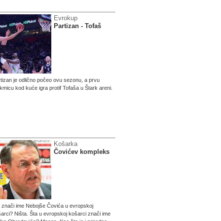
Evrokup
Partizan - Tofaš
tizan je odlično počeo ovu sezonu, a prvu
kmicu kod kuće igra protif Tofaša u Štark areni.
Košarka
Čovićev kompleks
 znači ime Nebojše Čovića u evropskoj
arci? Ništa. Šta u evropskoj košarci znači ime