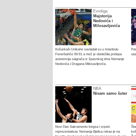
Evroliga
Majstorija
Nedovića i
Milosavljevića
Košarkaši Unikahe savladali su u Istanbulu
Par
Fenerbahče 99:91 a meč je obeležiila prelepa
uta
asistencija saigrača iz špasnkog tima Nemanje
Nedovića i Dragana Milosavljevića.
NBA
Nisam samo šuter
Novi član Sakramento kingsa i srpski
Šta
reprezentativac Nemanja Bjelica rekao je na
koš