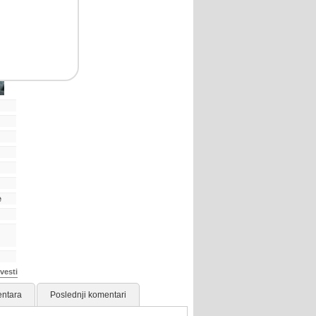
e
vesti
ntara
Poslednji komentari