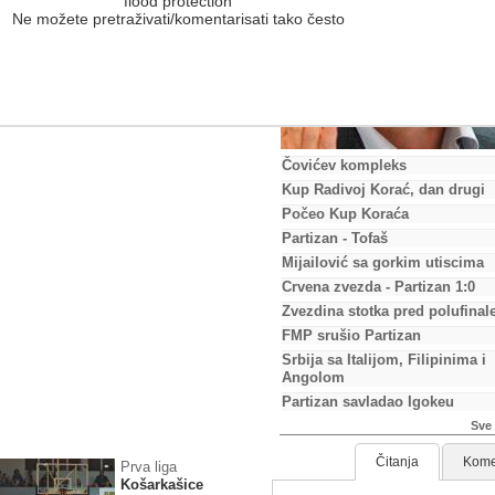
flood protection
 FILIPINIMA I ANGOLOM NA
Ne možete pretraživati/komentarisati tako često
 u D grupi Svetskog prvenstva u Kini,
lučeno je danas na svečanoj ceremoniji
Čovićev kompleks
Kup Radivoj Korać, dan drugi
Počeo Kup Koraća
Partizan - Tofaš
Mijailović sa gorkim utiscima
Crvena zvezda - Partizan 1:0
Zvezdina stotka pred polufinal
FMP srušio Partizan
Srbija sa Italijom, Filipinima i
Angolom
Partizan savladao Igokeu
Sve 
Čitanja
Kome
Prva liga
Košarkašice