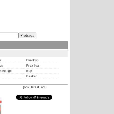
ga
Evrokup
iga
Prva liga
lne lige
Kup
Basket
{box_latest_ad}