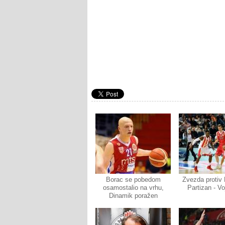
Borac se pobedom
Zvezda protiv 
osamostalio na vrhu,
Partizan - V
Dinamik poražen