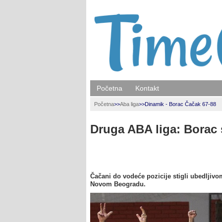
Početna
Kontakt
Početna
>>
Aba liga
>>
Dinamik - Borac Čačak 67-88
Druga ABA liga: Borac
Čačani do vodeće pozicije stigli ubedlj
Novom Beogradu.