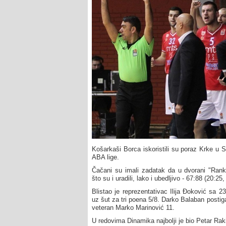
Košarkaši Borca iskoristili su poraz Krke u S
ABA lige.
Čačani su imali zadatak da u dvorani "Rank
što su i uradili, lako i ubedljivo - 67:88 (20:2
Blistao je reprezentativac Ilija Đoković sa 23
uz šut za tri poena 5/8. Darko Balaban postig
veteran Marko Marinović 11.
U redovima Dinamika najbolji je bio Petar Rak