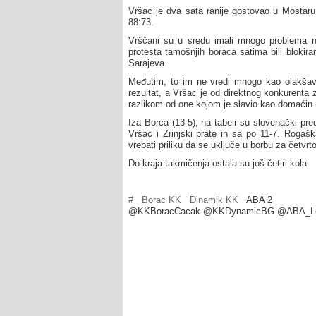
Vršac je dva sata ranije gostovao u Mostaru,
88:73.
Vrščani su u sredu imali mnogo problema 
protesta tamošnjih boraca satima bili blokira
Sarajeva.
Međutim, to im ne vredi mnogo kao olakšav
rezultat, a Vršac je od direktnog konkurenta
razlikom od one kojom je slavio kao domaćin 
Iza Borca (13-5), na tabeli su slovenački pre
Vršac i Zrinjski prate ih sa po 11-7. Rogaška
vrebati priliku da se uključe u borbu za četvrt
Do kraja takmičenja ostala su još četiri kola.
#
Borac KK
Dinamik KK
ABA 2
@KKBoracCacak @KKDynamicBG @ABA_L