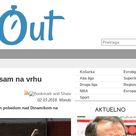
Košarka
Evroli
 sam na vrhu
Aba liga
Superl
Druga liga
Regiona
NBA
Evropa
Sport
02.03.2018. Mondo
ivom pobedom nad Dinamikom na
AKTUELNO