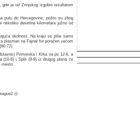
 gde je od Zrinjskog izgubio rezultatom
na putu do Hercegovine, pošto su zbog
ni nekoliko desetina kilometara južno od
ajuća okolnost. Na kraju se piše samo
 za plasman na Fajnal for poražen većom
(80:72).
dstavnici Primorska i Krka sa po 12-6, a
 (10-8) i Split (9-9) iz drugog plana će
o mesto.
eague2
@