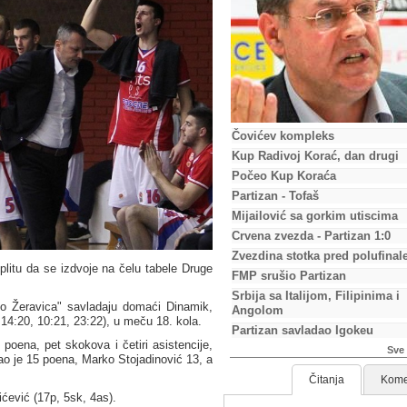
Čovićev kompleks
Kup Radivoj Korać, dan drugi
Počeo Kup Koraća
Partizan - Tofaš
Mijailović sa gorkim utiscima
Crvena zvezda - Partizan 1:0
Zvezdina stotka pred polufinal
plitu da se izdvoje na čelu tabele Druge
FMP srušio Partizan
Srbija sa Italijom, Filipinima i
o Žeravica" savladaju domaći Dinamik,
Angolom
5, 14:20, 10:21, 23:22), u meču 18. kola.
Partizan savladao Igokeu
 poena, pet skokova i četiri asistencije,
Sve 
ao je 15 poena, Marko Stojadinović 13, a
Čitanja
Kome
ićević (17p, 5sk, 4as).