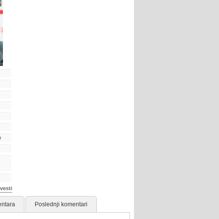
e
vesti
ntara
Poslednji komentari