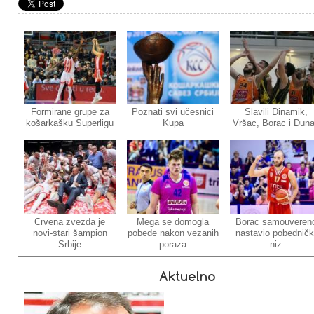
Formirane grupe za
Poznati svi učesnici
Slavili Dinamik,
košarkašku Superligu
Kupa
Vršac, Borac i Dun
Crvena zvezda je
Mega se domogla
Borac samouveren
novi-stari šampion
pobede nakon vezanih
nastavio pobedničk
Srbije
poraza
niz
Aktuelno