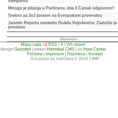
šampiona
Mnogo je pitanja u Partizanu, ima li Čanak odgovore?
Srebro za 3x3 juniore na Evropskom prvenstvu
Jasmin Repeša nasledio Duleta Vujoševića: Zadužio je
prostore
@timeoutrs
Mapa sajta
|
RSS
|
X
|
Vrh strane
design
Gvozden
| power
Hannibal CMS
| on
Host Centar
Početna
|
Impresum
|
Razmena
|
Kontakt
Sva prava su zadržana © 2019 CIMP