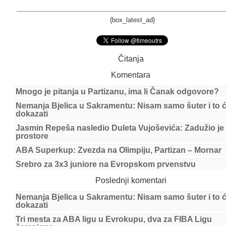
{box_latest_ad}
Čitanja
Komentara
Mnogo je pitanja u Partizanu, ima li Čanak odgovore?
Nemanja Bjelica u Sakramentu: Nisam samo šuter i to 
dokazati
Jasmin Repeša nasledio Duleta Vujoševića: Zadužio je
prostore
ABA Superkup: Zvezda na Olimpiju, Partizan – Mornar
Srebro za 3x3 juniore na Evropskom prvenstvu
Poslednji komentari
Nemanja Bjelica u Sakramentu: Nisam samo šuter i to 
dokazati
Tri mesta za ABA ligu u Evrokupu, dva za FIBA Ligu