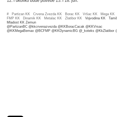
12. i ukoliko bude potrebe 15. i 18. jun.
#
Partizan KK
Crvena Zvezda KK
Borac KK
Vršac KK
Mega KK
FMP KK
Dinamik KK
Metalac KK
Zlatibor KK
Vojvodina KK
Tami
Mladost KK Zemun
@PartizanBC @kkcrvenazvezda @KKBoracCacak @KKVrsac
@KKMegaBemax @BCFMP @KKDynamicBG @_koteks @KkZlatibor