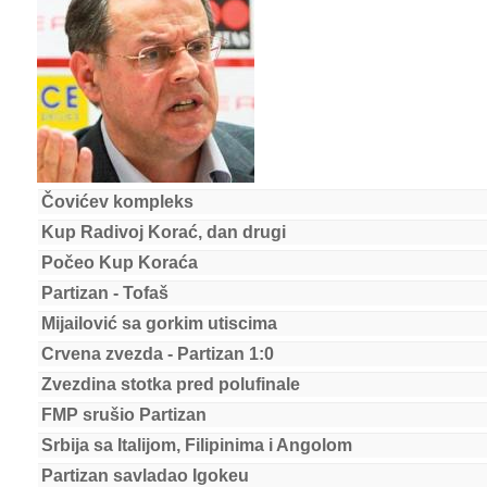
Čovićev kompleks
Kup Radivoj Korać, dan drugi
Počeo Kup Koraća
Partizan - Tofaš
Mijailović sa gorkim utiscima
Crvena zvezda - Partizan 1:0
Zvezdina stotka pred polufinale
FMP srušio Partizan
Srbija sa Italijom, Filipinima i Angolom
Partizan savladao Igokeu