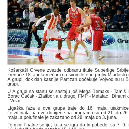
Košarkaši Crvene zvezde odbranu titule Superlige Srbije
krenuće 18. aprila mečom na svom terenu protiv Mladosti u
A grupi, dok dan kasnije Partizan dočekuje Vojvodinu u B
grupi.
U A grupi na startu se sastaju još Mega Bemaks - Tamiš i
Borac Čačak - Zlatibor, a u drugoj FMP - Metalac i Dinamik
- Vršac.
Ligaška faza u dve grupe traje do 16. maja, utakmice
četvrtfinala na dve dobijene na programu su od 21. do 26.
maja, a polufinale je zakazano od 28. maja do 3. juna.
Termini finalne serije, koja se igra do tri pobede, su 7, 9. i