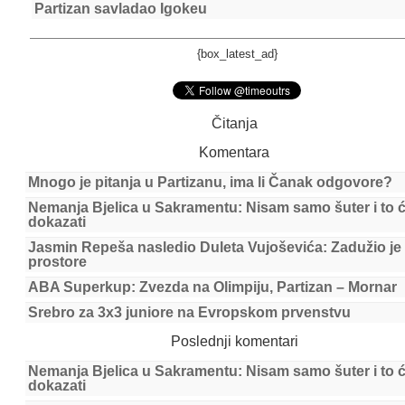
Partizan savladao Igokeu
{box_latest_ad}
Čitanja
Komentara
Mnogo je pitanja u Partizanu, ima li Čanak odgovore?
Nemanja Bjelica u Sakramentu: Nisam samo šuter i to 
dokazati
Jasmin Repeša nasledio Duleta Vujoševića: Zadužio je
prostore
ABA Superkup: Zvezda na Olimpiju, Partizan – Mornar
Srebro za 3x3 juniore na Evropskom prvenstvu
Poslednji komentari
Nemanja Bjelica u Sakramentu: Nisam samo šuter i to 
dokazati