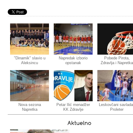
"Dinamik" slavio u
Napredak izborio
Pobede Pirota,
Aleksincu
opstanak
Zdravlja i Napretk
Nova sezona
Petar Ilić menadžer
Leskovčani savlada
Napretka
KK Zdravlje
Proleter
Aktuelno