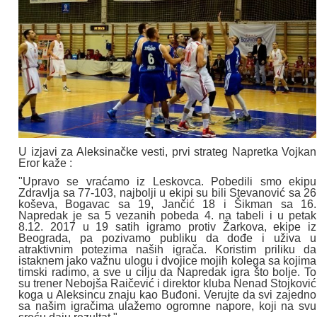
U izjavi za Aleksinačke vesti, prvi strateg Napretka Vojkan
Eror kaže :
"Upravo se vraćamo iz Leskovca. Pobedili smo ekipu
Zdravlja sa 77-103, najbolji u ekipi su bili Stevanović sa 26
koševa, Bogavac sa 19, Jančić 18 i Šikman sa 16.
Napredak je sa 5 vezanih pobeda 4. na tabeli i u petak
8.12. 2017 u 19 satih igramo protiv Žarkova, ekipe iz
Beograda, pa pozivamo publiku da dođe i uživa u
atraktivnim potezima naših igrača. Koristim priliku da
istaknem jako važnu ulogu i dvojice mojih kolega sa kojima
timski radimo, a sve u cilju da Napredak igra što bolje. To
su trener Nebojša Raičević i direktor kluba Nenad Stojković
koga u Aleksincu znaju kao Buđoni. Verujte da svi zajedno
sa našim igračima ulažemo ogromne napore, koji na svu