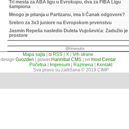
Tri mesta za ABA ligu u Evrokupu, dva za FIBA Ligu
šampiona
Mnogo je pitanja u Partizanu, ima li Čanak odgovore?
Srebro za 3x3 juniore na Evropskom prvenstvu
Jasmin Repeša nasledio Duleta Vujoševića: Zadužio je
prostore
@timeoutrs
Mapa sajta
|
RSS
|
X
|
Vrh strane
design
Gvozden
| power
Hannibal CMS
| on
Host Centar
Početna
|
Impresum
|
Razmena
|
Kontakt
Sva prava su zadržana © 2019 CIMP