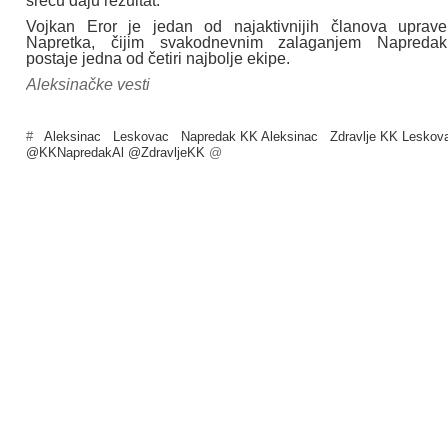
sreću daju rezultat."
Vojkan Eror je jedan od najaktivnijih članova uprave
Napretka, čijim svakodnevnim zalaganjem Napredak
postaje jedna od četiri najbolje ekipe.
Aleksinačke vesti
#
Aleksinac
Leskovac
Napredak KK Aleksinac
Zdravlje KK Leskov
@KKNapredakAl @ZdravljeKK
@