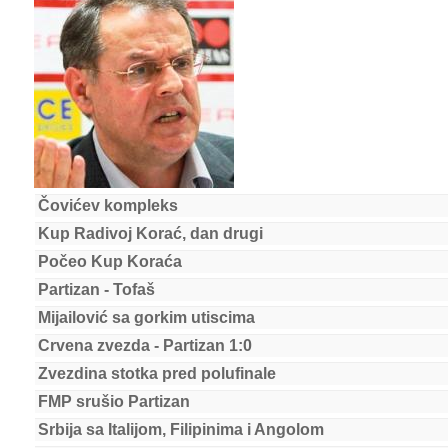
Čovićev kompleks
Kup Radivoj Korać, dan drugi
Počeo Kup Koraća
Partizan - Tofaš
Mijailović sa gorkim utiscima
Crvena zvezda - Partizan 1:0
Zvezdina stotka pred polufinale
FMP srušio Partizan
Srbija sa Italijom, Filipinima i Angolom