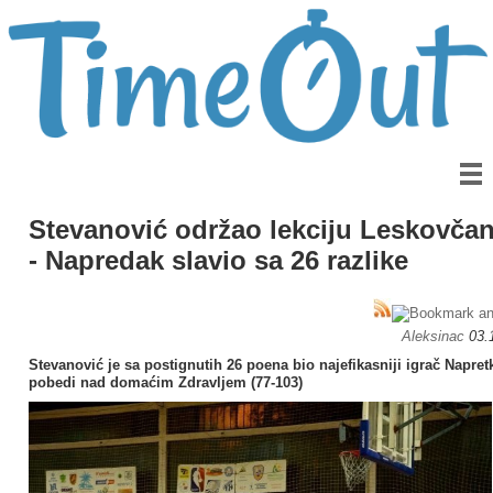
Stevanović održao lekciju Leskovča
- Napredak slavio sa 26 razlike
Aleksinac
03.
Stevanović je sa postignutih 26 poena bio najefikasniji igrač Napret
pobedi nad domaćim Zdravljem (77-103)