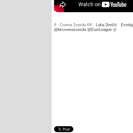
#
Crvena Zvezda KK
Luka Dončić
Evroli
@kkcrvenazvezda @EuroLeague
@