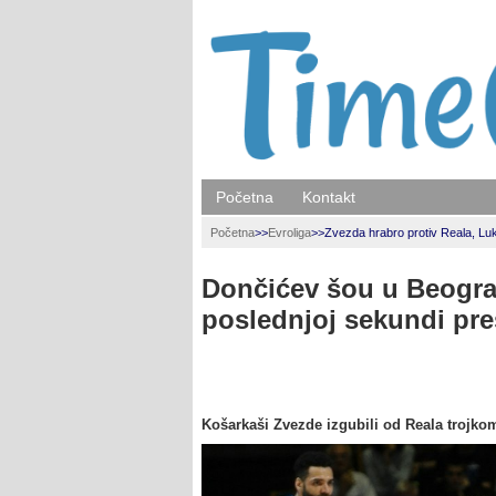
Početna
Kontakt
Početna
>>
Evroliga
>>
Zvezda hrabro protiv Reala, Lu
Dončićev šou u Beogra
poslednjoj sekundi pre
Košarkaši Zvezde izgubili od Reala trojko