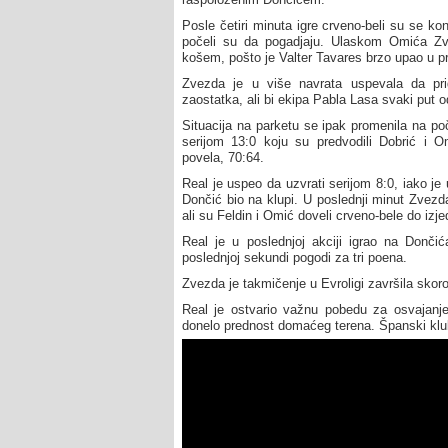
Posle četiri minuta igre crveno-beli su se kon
počeli su da pogadjaju. Ulaskom Omića Zvez
košem, pošto je Valter Tavares brzo upao u p
Zvezda je u više navrata uspevala da pri
zaostatka, ali bi ekipa Pabla Lasa svaki put o
Situacija na parketu se ipak promenila na p
serijom 13:0 koju su predvodili Dobrić i O
povela, 70:64.
Real je uspeo da uzvrati serijom 8:0, iako je 
Dončić bio na klupi. U poslednji minut Zvezd
ali su Feldin i Omić doveli crveno-bele do izj
Real je u poslednjoj akciji igrao na Dončić
poslednjoj sekundi pogodi za tri poena.
Zvezda je takmičenje u Evroligi završila skor
Real je ostvario važnu pobedu za osvajanje
donelo prednost domaćeg terena. Španski klu