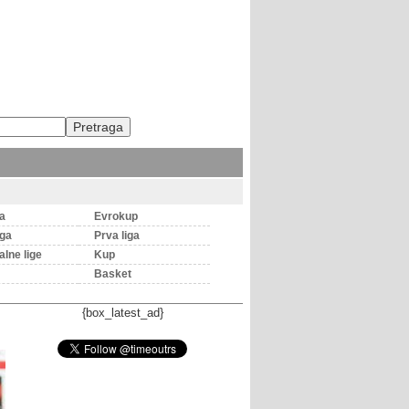
ga
Evrokup
iga
Prva liga
lne lige
Kup
Basket
{box_latest_ad}