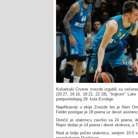
Košarkaši Crvene zvezde izgubili su večera
(20:27, 19:16, 18:21, 22:18), "trojkom" Luke
pretposlednjeg 29. kola Evrolige.
Najefikasniji u ekipi Zvezde bio je Alen 
Feldin postigao je 18 poena uz devet asistenc
Dončić je utakmicu završio sa 24 poena, dev
Rejes dodao je 14 poena i devet skokova, a 
Real je bolje počeo utakmicu, serijom 10:0 s
raspoloženim Dončićem.