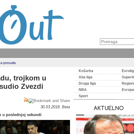
ka presudio
Košarka
Evroli
du, trojkom u
Aba liga
Superl
Druga liga
Regiona
sudio Zvezdi
NBA
Evropa
Sport
30.03.2018. Beta
AKTUELNO
m u poslednjoj sekundi