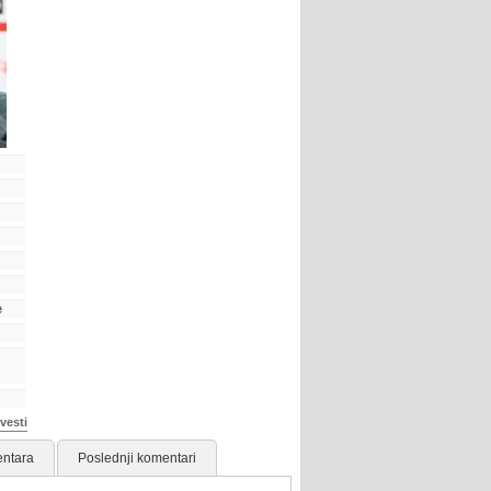
e
vesti
ntara
Poslednji komentari