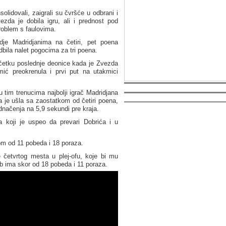
solidovali, zaigrali su čvršće u odbrani i
da je dobila igru, ali i prednost pod
roblem s faulovima.
dje Madridjanima na četiri, pet poena
dbila nalet pogocima za tri poena.
očetku poslednje deonice kada je Zvezda
mić preokrenula i prvi put na utakmici
u tim trenucima najbolji igrač Madridjana
a je ušla sa zaostatkom od četiri poena,
ednačenja na 5,9 sekundi pre kraja.
a koji je uspeo da prevari Dobrića i u
om od 11 pobeda i 18 poraza.
 četvrtog mesta u plej-ofu, koje bi mu
b ima skor od 18 pobeda i 11 poraza.