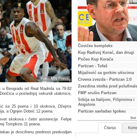
Čovićev kompleks
Kup Radivoj Korać, dan drugi
Počeo Kup Koraća
Partizan - Tofaš
Mijailović sa gorkim utiscima
Foto: MN Press
Crvena zvezda - Partizan 1:0
Zvezdina stotka pred polufinal
s u Beogradu od Real Madrida sa 79:82
FMP srušio Partizan
 Dončića u poslednjoj sekundi utakmice,
Srbija sa Italijom, Filipinima i
Angolom
Omić sa 25 poena i 10 skokova, Džejms
Partizan savladao Igokeu
ija, a Ognjen Dobrić 12 poena.
Sve 
et skokova i četiri asistencije. Felipe
Trej Tompkins 11 poena.
Čitanja
Kome
tekao je dvocifrenu prednost predvodjen