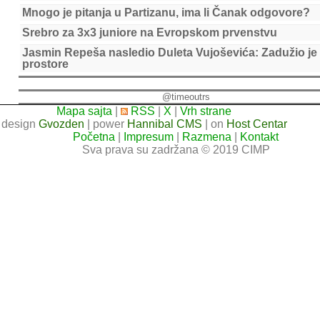
Mnogo je pitanja u Partizanu, ima li Čanak odgovore?
Srebro za 3x3 juniore na Evropskom prvenstvu
Jasmin Repeša nasledio Duleta Vujoševića: Zadužio je
prostore
@timeoutrs
Mapa sajta
|
RSS
|
X
|
Vrh strane
design
Gvozden
| power
Hannibal CMS
| on
Host Centar
Početna
|
Impresum
|
Razmena
|
Kontakt
Sva prava su zadržana © 2019 CIMP