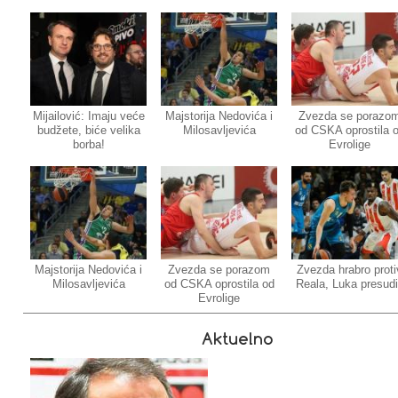
Mijailović: Imaju veće
Majstorija Nedovića i
Zvezda se porazo
budžete, biće velika
Milosavljevića
od CSKA oprostila 
borba!
Evrolige
Majstorija Nedovića i
Zvezda se porazom
Zvezda hrabro proti
Milosavljevića
od CSKA oprostila od
Reala, Luka presud
Evrolige
Aktuelno