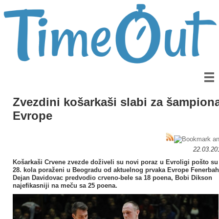
Zvezdini košarkaši slabi za šampion
Evrope
22.03.20
Košarkaši Crvene zvezde doživeli su novi poraz u Evroligi pošto s
28. kola poraženi u Beogradu od aktuelnog prvaka Evrope Fenerbah
Dejan Davidovac predvodio crveno-bele sa 18 poena, Bobi Dikson
najefikasniji na meču sa 25 poena.