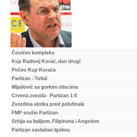
Čovićev kompleks
Kup Radivoj Korać, dan drugi
Počeo Kup Koraća
Partizan - Tofaš
Mijailović sa gorkim utiscima
Crvena zvezda - Partizan 1:0
Zvezdina stotka pred polufinale
FMP srušio Partizan
Srbija sa Italijom, Filipinima i Angolom
Partizan savladao Igokeu