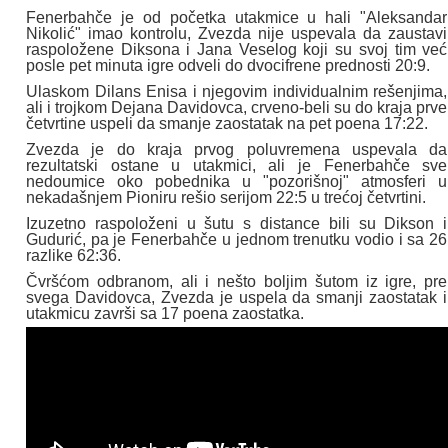
Fenerbahče je od početka utakmice u hali "Aleksandar
Nikolić" imao kontrolu, Zvezda nije uspevala da zaustavi
raspoložene Diksona i Jana Veselog koji su svoj tim već
posle pet minuta igre odveli do dvocifrene prednosti 20:9.
Ulaskom Dilans Enisa i njegovim individualnim rešenjima,
ali i trojkom Dejana Davidovca, crveno-beli su do kraja prve
četvrtine uspeli da smanje zaostatak na pet poena 17:22.
Zvezda je do kraja prvog poluvremena uspevala da
rezultatski ostane u utakmici, ali je Fenerbahče sve
nedoumice oko pobednika u "pozorišnoj" atmosferi u
nekadašnjem Pioniru rešio serijom 22:5 u trećoj četvrtini.
Izuzetno raspoloženi u šutu s distance bili su Dikson i
Gudurić, pa je Fenerbahče u jednom trenutku vodio i sa 26
razlike 62:36.
Čvršćom odbranom, ali i nešto boljim šutom iz igre, pre
svega Davidovca, Zvezda je uspela da smanji zaostatak i
utakmicu završi sa 17 poena zaostatka.