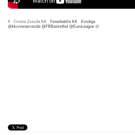
#
Crvena Zvezda KK
Fenerbahče KK
Evroliga
@kkcrvenazvezda @FBBasketbol @EuroLeague
@