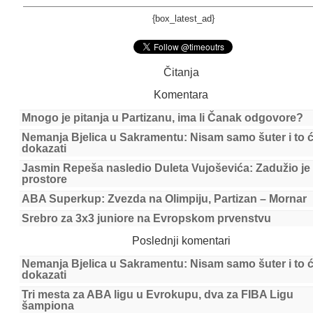
{box_latest_ad}
Čitanja
Komentara
Mnogo je pitanja u Partizanu, ima li Čanak odgovore?
Nemanja Bjelica u Sakramentu: Nisam samo šuter i to 
dokazati
Jasmin Repeša nasledio Duleta Vujoševića: Zadužio je
prostore
ABA Superkup: Zvezda na Olimpiju, Partizan – Mornar
Srebro za 3x3 juniore na Evropskom prvenstvu
Poslednji komentari
Nemanja Bjelica u Sakramentu: Nisam samo šuter i to 
dokazati
Tri mesta za ABA ligu u Evrokupu, dva za FIBA Ligu
šampiona