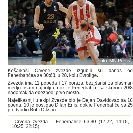
Foto: MN Press
Košarkaši Crvene zvezde izgubili su danas od
Fenerbahčea sa 80:63, u 28. kolu Evrolige.
Zvezda ima 11 pobeda i 17 poraza, bez šansi za plasman
medju osam najboljih, dok je Fenerbahče sa skorom 20/8
nadomak da obezbedi prvo mesto.
Najefikasniji u ekipi Zvezde bio je Dejan Davidovac sa 18
poena, 10 je postigao Dilan Enis, dok je Fenerbahče sa 25
predvodio Bobi Dikson.
Crvena zvezda – Fenerbahče 63:80 (17:22, 14:18,
10:25, 22:15)