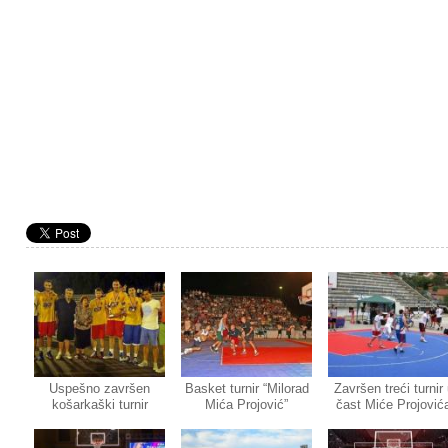
Uspešno završen
Basket turnir “Milorad
Završen treći turnir
košarkaški turnir
Mića Projović”
čast Miće Projović