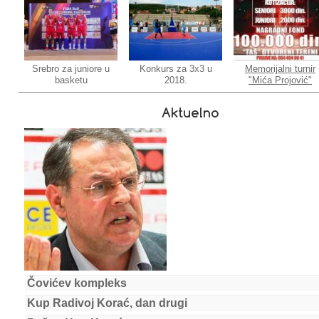
Srebro za juniore u
Konkurs za 3x3 u
Memorijalni turnir
basketu
2018.
"Mića Projović"
Aktuelno
Čovićev kompleks
Kup Radivoj Korać, dan drugi