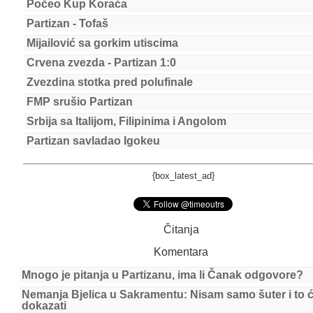
Počeo Kup Koraća
Partizan - Tofaš
Mijailović sa gorkim utiscima
Crvena zvezda - Partizan 1:0
Zvezdina stotka pred polufinale
FMP srušio Partizan
Srbija sa Italijom, Filipinima i Angolom
Partizan savladao Igokeu
{box_latest_ad}
Čitanja
Komentara
Mnogo je pitanja u Partizanu, ima li Čanak odgovore?
Nemanja Bjelica u Sakramentu: Nisam samo šuter i to 
dokazati