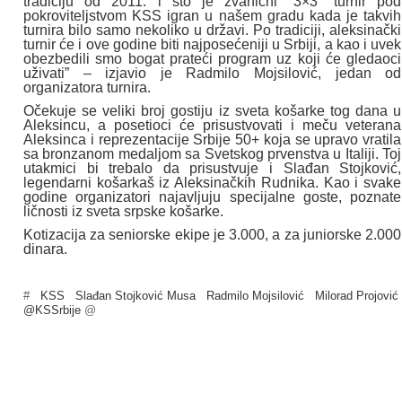
tradiciju od 2011. i što je zvanični “3×3" turnir pod
pokroviteljstvom KSS igran u našem gradu kada je takvih
turnira bilo samo nekoliko u državi. Po tradiciji, aleksinački
turnir će i ove godine biti najposećeniji u Srbiji, a kao i uvek
obezbedili smo bogat prateći program uz koji će gledaoci
uživati” – izjavio je Radmilo Mojsilović, jedan od
organizatora turnira.
Očekuje se veliki broj gostiju iz sveta košarke tog dana u
Aleksincu, a posetioci će prisustvovati i meču veterana
Aleksinca i reprezentacije Srbije 50+ koja se upravo vratila
sa bronzanom medaljom sa Svetskog prvenstva u Italiji. Toj
utakmici bi trebalo da prisustvuje i Slađan Stojković,
legendarni košarkaš iz Aleksinačkih Rudnika. Kao i svake
godine organizatori najavljuju specijalne goste, poznate
ličnosti iz sveta srpske košarke.
Kotizacija za seniorske ekipe je 3.000, a za juniorske 2.000
dinara.
#
KSS
Slađan Stojković Musa
Radmilo Mojsilović
Milorad Projović
@KSSrbije
@