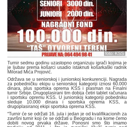
foto: KSS
Turnir sedmu godinu uzastopno organizuju igrači kojima je
je ljubav prema košarci usadio istaknuti košarkaški radnik
Milorad Mića Projović.
Održava se u seniorskoj i juniorskoj konkurenciji. Nagrada
za pobedničku ekipu u seniorskoj kategoriji iznosi 60.000
dinara, plus sportska oprema KSS i plasman na Finalni
turnir Srbije. Drugoplasirani tim dobija četiri tablet računara
i sportsku opremu KSS. U juniorskoj kategoriji pobedniku
sleduje 10.000 dinara i sportska oprema KSS, a
drugoplasiranoj ekipi sportska oprema KSS.
“Turnir će se održati 16. jula i jedan je od kvalifikacionih za
završni turnir koji će se održati u Beogradu i na kome ćemo
dobiti novog prvaka države. Ponosni smo što imamo