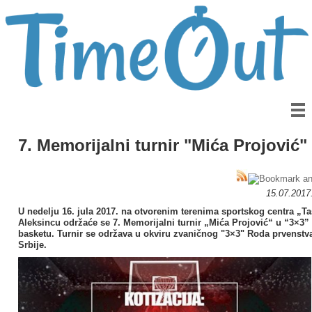
7. Memorijalni turnir "Mića Projović"
15.07.2017
U nedelju 16. jula 2017. na otvorenim terenima sportskog centra „Ta
Aleksincu održaće se 7. Memorijalni turnir „Mića Projović“ u “3×3”
basketu. Turnir se održava u okviru zvaničnog "3×3" Roda prvenstv
Srbije.