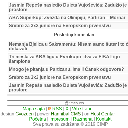
Jasmin Repeša nasledio Duleta Vujoševića: Zadužio je
prostore
ABA Superkup: Zvezda na Olimpiju, Partizan – Mornar
Srebro za 3x3 juniore na Evropskom prvenstvu
Poslednji komentari
Nemanja Bjelica u Sakramentu: Nisam samo šuter i to 
dokazati
Tri mesta za ABA ligu u Evrokupu, dva za FIBA Ligu
šampiona
Mnogo je pitanja u Partizanu, ima li Čanak odgovore?
Srebro za 3x3 juniore na Evropskom prvenstvu
Jasmin Repeša nasledio Duleta Vujoševića: Zadužio je
prostore
@timeoutrs
Mapa sajta
|
RSS
|
X
|
Vrh strane
design
Gvozden
| power
Hannibal CMS
| on
Host Centar
Početna
|
Impresum
|
Razmena
|
Kontakt
Sva prava su zadržana © 2019 CIMP