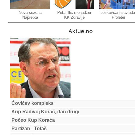
Nova sezona
Petar Ilić menadžer
Leskovčani savlada
Napretka
KK Zdravlje
Proleter
Aktuelno
Čovićev kompleks
Kup Radivoj Korać, dan drugi
Počeo Kup Koraća
Partizan - Tofaš