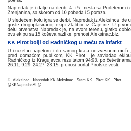
poena.
Napredak je i dalje na deobi 4. i 5. mesta sa Proleterom iz
Zrenjanina, sa skorom od 10 pobeda i 5 poraza.
U sledećem kolu igra se derbi, Napredak iz Aleksinca ide u
goste drugoplasiranoj ekipi Zlatibor iz Čajetine. U prvom
delu prvenstva Napredak je, na svom terenu, glatko dobio
ovu ekipu sa 15 koševa razlike, prenosi Aleksinac.biz.
KK Pirot bolji od Radničkog u meču za infarkt
U izuzetno napetom i do samog kraja neizvesnom meču,
pred domaćom publikom, KK Pirot je savladao ekipu
Radničkog iz Kragujevca rezultatom 94:93, po četvrtinama
26:11, 9:29, 24:27, 23:15, prenosi portal Pirotske vesti.
#
Aleksinac
Napredak KK Aleksinac
Srem KK
Pirot KK
Pirot
@KKNapredakAl
@