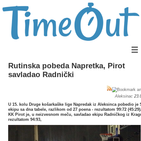
Rutinska pobeda Napretka, Pirot
savladao Radnički
Aleksinac
23.
U 15. kolu Druge košarkaške lige Napredak iz Aleksinca pobedio je
ekipu sa dna tabele, razlikom od 27 poena - rezultatom 99:72 (45:29)
KK Pirot je, u neizvesnom meču, savladao ekipu Radničkog iz Krag
rezultatom 94:93,