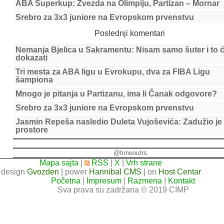
ABA Superkup: Zvezda na Olimpiju, Partizan – Mornar
Srebro za 3x3 juniore na Evropskom prvenstvu
Poslednji komentari
Nemanja Bjelica u Sakramentu: Nisam samo šuter i to 
dokazati
Tri mesta za ABA ligu u Evrokupu, dva za FIBA Ligu
šampiona
Mnogo je pitanja u Partizanu, ima li Čanak odgovore?
Srebro za 3x3 juniore na Evropskom prvenstvu
Jasmin Repeša nasledio Duleta Vujoševića: Zadužio je
prostore
@timeoutrs
Mapa sajta
|
RSS
|
X
|
Vrh strane
design
Gvozden
| power
Hannibal CMS
| on
Host Centar
Početna
|
Impresum
|
Razmena
|
Kontakt
Sva prava su zadržana © 2019 CIMP