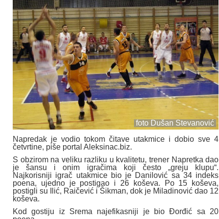
foto Dušan Stevanović
Napredak je vodio tokom čitave utakmice i dobio sve 4
četvrtine, piše portal Aleksinac.biz.
S obzirom na veliku razliku u kvalitetu, trener Napretka dao
je šansu i onim igračima koji često „greju klupu“.
Najkorisniji igrač utakmice bio je Danilović sa 34 indeks
poena, ujedno je postigao i 26 koševa. Po 15 koševa,
postigli su Ilić, Raičević i Šikman, dok je Miladinović dao 12
koševa.
Kod gostiju iz Srema najefikasniji je bio Đorđić sa 20