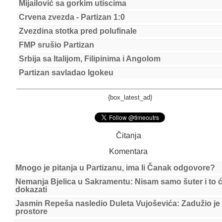
Mijailović sa gorkim utiscima
Crvena zvezda - Partizan 1:0
Zvezdina stotka pred polufinale
FMP srušio Partizan
Srbija sa Italijom, Filipinima i Angolom
Partizan savladao Igokeu
{box_latest_ad}
Čitanja
Komentara
Mnogo je pitanja u Partizanu, ima li Čanak odgovore?
Nemanja Bjelica u Sakramentu: Nisam samo šuter i to 
dokazati
Jasmin Repeša nasledio Duleta Vujoševića: Zadužio je
prostore