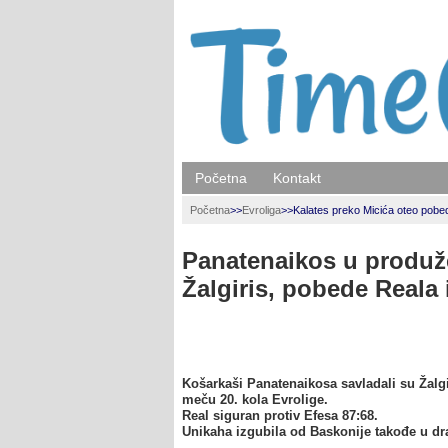
Početna
Kontakt
Početna
>>
Evroliga
>>
Kalates preko Micića oteo pobed
Panatenaikos u produž
Žalgiris, pobede Reala 
Košarkaši Panatenaikosa savladali su Žalgi
meču 20. kola Evrolige.
Real siguran protiv Efesa 87:68.
Unikaha izgubila od Baskonije takođe u dra