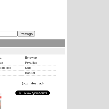
ga
Evrokup
iga
Prva liga
lne lige
Kup
Basket
{box_latest_ad}