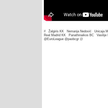
#
Žalgiris KK
Nemanja Nedović
Unicaja 
Real Madrid KK
Panathinaikos BC
Vasilije
@EuroLeague @paobcgr
@