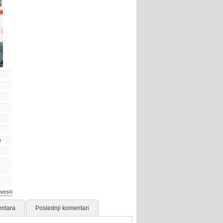
e
vesti
ntara
Poslednji komentari