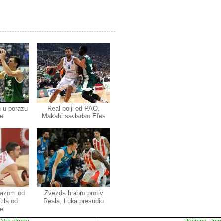
n u porazu
Real bolji od PAO,
e
Makabi savladao Efes
razom od
Zvezda hrabro protiv
ila od
Reala, Luka presudio
ge