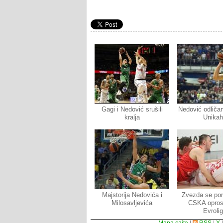
Gagi i Nedović srušili
Nedović odliča
kralja
Unikah
Majstorija Nedovića i
Zvezda se po
Milosavljevića
CSKA oprost
Evroli