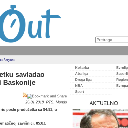
u Žalgirisu
Košarka
Evroli
etku savladao
Aba liga
Superl
Druga liga
Regiona
i Baskonije
NBA
Evropa
Sport
26.01.2018. RTS, Mondo
AKTUELNO
ris posle produžetka sa 94:93, u
matičnoj završnici. 85:83.