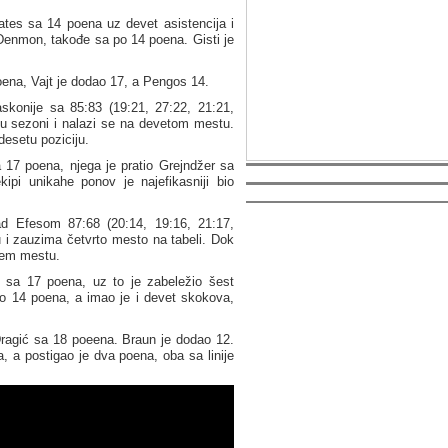
ates sa 14 poena uz devet asistencija i
 Denmon, takođe sa po 14 poena. Gisti je
oena, Vajt je dodao 17, a Pengos 14.
konije sa 85:83 (19:21, 27:22, 21:21,
f u sezoni i nalazi se na devetom mestu.
esetu poziciju.
a 17 poena, njega je pratio Grejndžer sa
ipi unikahe ponov je najefikasniji bio
ad Efesom 87:68 (20:14, 19:16, 21:17,
u i zauzima četvrto mesto na tabeli. Dok
njem mestu.
 sa 17 poena, uz to je zabeležio šest
ao 14 poena, a imao je i devet skokova,
Dragić sa 18 poeena. Braun je dodao 12.
 a postigao je dva poena, oba sa linije