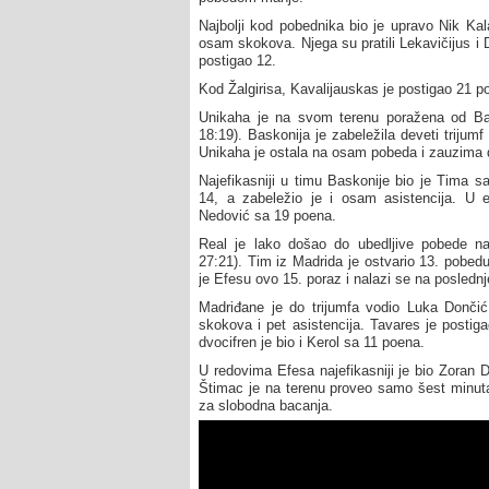
Najbolji kod pobednika bio je upravo Nik Kal
osam skokova. Njega su pratili Lekavičijus i
postigao 12.
Kod Žalgirisa, Kavalijauskas je postigao 21 p
Unikaha je na svom terenu poražena od Bas
18:19). Baskonija je zabeležila deveti trijum
Unikaha je ostala na osam pobeda i zauzima d
Najefikasniji u timu Baskonije bio je Tima s
14, a zabeležio je i osam asistencija. U ek
Nedović sa 19 poena.
Real je lako došao do ubedljive pobede n
27:21). Tim iz Madrida je ostvario 13. pobed
je Efesu ovo 15. poraz i nalazi se na posled
Madriđane je do trijumfa vodio Luka Dončić
skokova i pet asistencija. Tavares je postig
dvocifren je bio i Kerol sa 11 poena.
U redovima Efesa najefikasniji je bio Zoran 
Štimac je na terenu proveo samo šest minuta,
za slobodna bacanja.