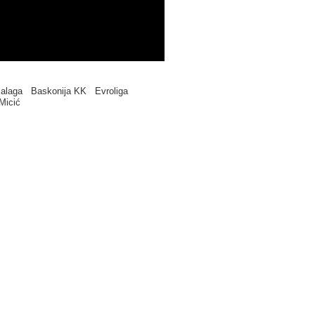
Malaga
Baskonija KK
Evroliga
 Micić