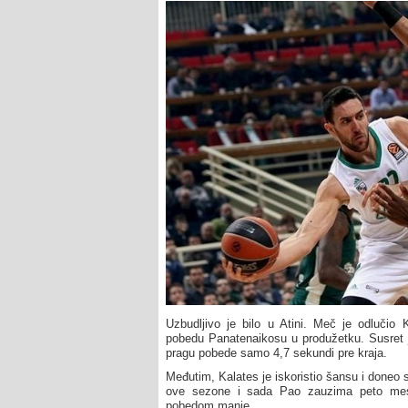
Uzbudljivo je bilo u Atini. Meč je odlučio 
pobedu Panatenaikosu u produžetku. Susret je
pragu pobede samo 4,7 sekundi pre kraja.
Međutim, Kalates je iskoristio šansu i doneo sv
ove sezone i sada Pao zauzima peto mesto
pobedom manje.