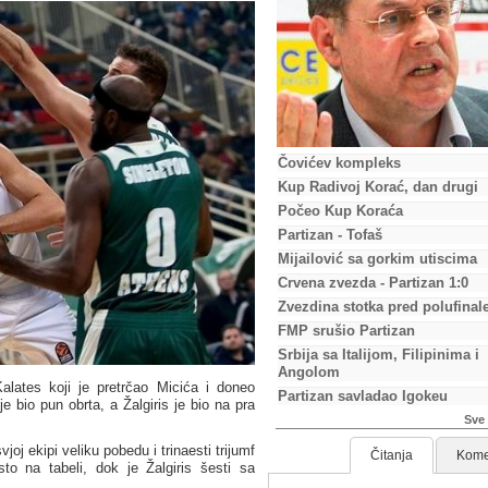
Čovićev kompleks
Kup Radivoj Korać, dan drugi
Počeo Kup Koraća
Partizan - Tofaš
Mijailović sa gorkim utiscima
Crvena zvezda - Partizan 1:0
Zvezdina stotka pred polufinal
FMP srušio Partizan
Srbija sa Italijom, Filipinima i
Angolom
Kalates koji je pretrčao Micića i doneo
Partizan savladao Igokeu
 bio pun obrta, a Žalgiris je bio na pra
Sve 
joj ekipi veliku pobedu i trinaesti trijumf
Čitanja
Kome
 na tabeli, dok je Žalgiris šesti sa