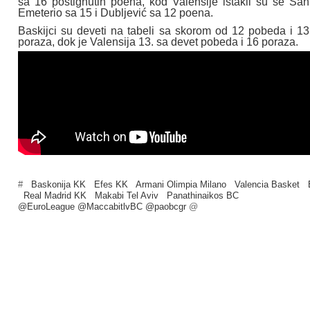
sa 16 postignutih poena, kod Valensije istakli su se San
Emeterio sa 15 i Dubljević sa 12 poena.
Baskijci su deveti na tabeli sa skorom od 12 pobeda i 13
poraza, dok je Valensija 13. sa devet pobeda i 16 poraza.
#
Baskonija KK
Efes KK
Armani Olimpia Milano
Valencia Basket
Real Madrid KK
Makabi Tel Aviv
Panathinaikos BC
@EuroLeague @MaccabitlvBC @paobcgr
@