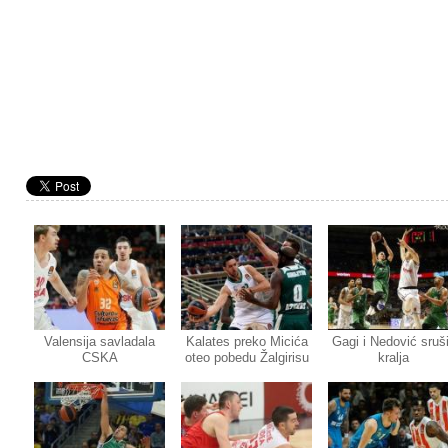
Valensija savladala
Kalates preko Micića
Gagi i Nedović sruši
CSKA
oteo pobedu Žalgirisu
kralja