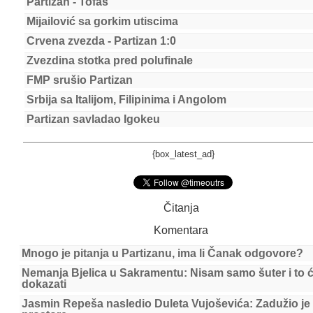
Partizan - Tofaš
Mijailović sa gorkim utiscima
Crvena zvezda - Partizan 1:0
Zvezdina stotka pred polufinale
FMP srušio Partizan
Srbija sa Italijom, Filipinima i Angolom
Partizan savladao Igokeu
{box_latest_ad}
Čitanja
Komentara
Mnogo je pitanja u Partizanu, ima li Čanak odgovore?
Nemanja Bjelica u Sakramentu: Nisam samo šuter i to 
dokazati
Jasmin Repeša nasledio Duleta Vujoševića: Zadužio je