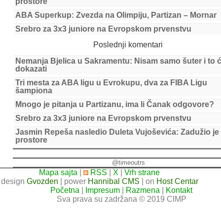
prostore
ABA Superkup: Zvezda na Olimpiju, Partizan – Mornar
Srebro za 3x3 juniore na Evropskom prvenstvu
Poslednji komentari
Nemanja Bjelica u Sakramentu: Nisam samo šuter i to 
dokazati
Tri mesta za ABA ligu u Evrokupu, dva za FIBA Ligu
šampiona
Mnogo je pitanja u Partizanu, ima li Čanak odgovore?
Srebro za 3x3 juniore na Evropskom prvenstvu
Jasmin Repeša nasledio Duleta Vujoševića: Zadužio je
prostore
@timeoutrs
Mapa sajta
|
RSS
|
X
|
Vrh strane
design
Gvozden
| power
Hannibal CMS
| on
Host Centar
Početna
|
Impresum
|
Razmena
|
Kontakt
Sva prava su zadržana © 2019 CIMP