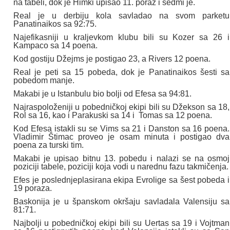
na tabeli, dok je Himki upisao 11. poraz i sedmi je.
Real je u derbiju kola savladao na svom parketu
Panatinaikos sa 92:75.
Najefikasniji u kraljevkom klubu bili su Kozer sa 26 i
Kampaco sa 14 poena.
Kod gostiju Džejms je postigao 23, a Rivers 12 poena.
Real je peti sa 15 pobeda, dok je Panatinaikos šesti sa
pobedom manje.
Makabi je u Istanbulu bio bolji od Efesa sa 94:81.
Najraspoloženiji u pobedničkoj ekipi bili su Džekson sa 18,
Rol sa 16, kao i Parakuski sa 14 i Tomas sa 12 poena.
Kod Efesa istakli su se Vims sa 21 i Danston sa 16 poena.
Vladimir Štimac proveo je osam minuta i postigao dva
poena za turski tim.
Makabi je upisao bitnu 13. pobedu i nalazi se na osmoj
poziciji tabele, poziciji koja vodi u narednu fazu takmičenja.
Efes je poslednjeplasirana ekipa Evrolige sa šest pobeda i
19 poraza.
Baskonija je u španskom okršaju savladala Valensiju sa
81:71.
Najbolji u pobedničkoj ekipi bili su Uertas sa 19 i Vojtman