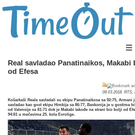
Real savladao Panatinaikos, Makabi b
od Efesa
09.03.2018. RTS, 
Košarkaši Reala savladali su ekipu Panatinaikosa sa 92:75, Armani j
savladao kao gost ekipu Himkija sa 86:77, Baskonija je u gostima bi
od Valensije sa 81:71 dok je Makabi takođe na strani bio bolji od Ef
94:81 u mečevima 25. kola Evrolige.