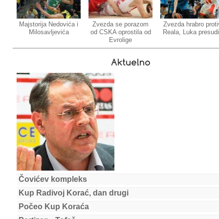
Majstorija Nedovića i
Zvezda se porazom
Zvezda hrabro proti
Milosavljevića
od CSKA oprostila od
Reala, Luka presud
Evrolige
Aktuelno
Čovićev kompleks
Kup Radivoj Korać, dan drugi
Počeo Kup Koraća