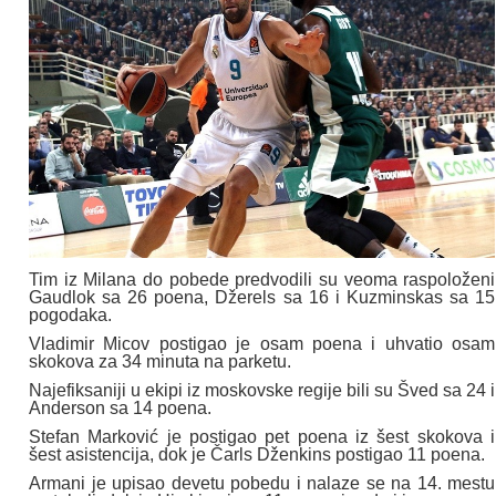
Tim iz Milana do pobede predvodili su veoma raspoloženi
Gaudlok sa 26 poena, Džerels sa 16 i Kuzminskas sa 15
pogodaka.
Vladimir Micov postigao je osam poena i uhvatio osam
skokova za 34 minuta na parketu.
Najefiksaniji u ekipi iz moskovske regije bili su Šved sa 24 i
Anderson sa 14 poena.
Stefan Marković je postigao pet poena iz šest skokova i
šest asistencija, dok je Čarls Dženkins postigao 11 poena.
Armani je upisao devetu pobedu i nalaze se na 14. mestu