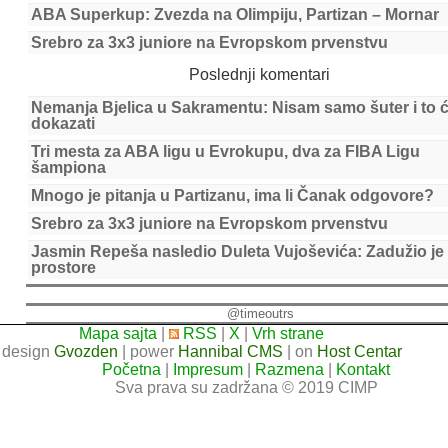
ABA Superkup: Zvezda na Olimpiju, Partizan – Mornar
Srebro za 3x3 juniore na Evropskom prvenstvu
Poslednji komentari
Nemanja Bjelica u Sakramentu: Nisam samo šuter i to 
dokazati
Tri mesta za ABA ligu u Evrokupu, dva za FIBA Ligu
šampiona
Mnogo je pitanja u Partizanu, ima li Čanak odgovore?
Srebro za 3x3 juniore na Evropskom prvenstvu
Jasmin Repeša nasledio Duleta Vujoševića: Zadužio je
prostore
@timeoutrs
Mapa sajta
|
RSS
|
X
|
Vrh strane
design
Gvozden
| power
Hannibal CMS
| on
Host Centar
Početna
|
Impresum
|
Razmena
|
Kontakt
Sva prava su zadržana © 2019 CIMP