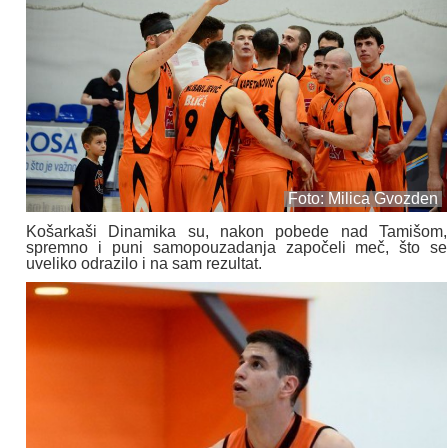
Foto: Milica Gvozden
Košarkaši Dinamika su, nakon pobede nad Tamišom,
spremno i puni samopouzadanja započeli meč, što se
uveliko odrazilo i na sam rezultat.