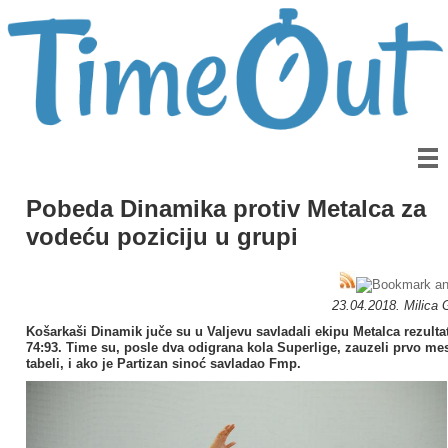
Pobeda Dinamika protiv Metalca za
vodeću poziciju u grupi
23.04.2018. Milica
Košarkaši Dinamik juče su u Valjevu savladali ekipu Metalca rezulta
74:93. Time su, posle dva odigrana kola Superlige, zauzeli prvo me
tabeli, i ako je Partizan sinoć savladao Fmp.