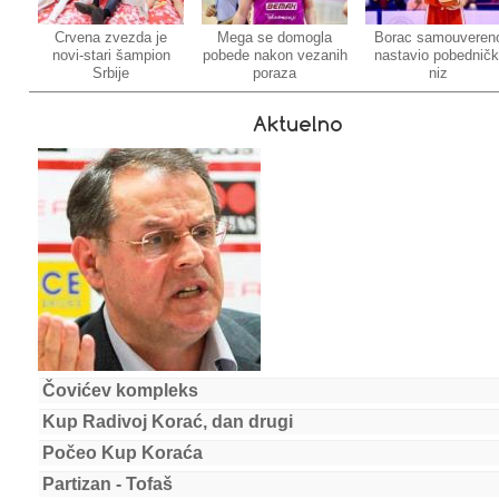
Crvena zvezda je
Mega se domogla
Borac samouveren
novi-stari šampion
pobede nakon vezanih
nastavio pobedničk
Srbije
poraza
niz
Aktuelno
Čovićev kompleks
Kup Radivoj Korać, dan drugi
Počeo Kup Koraća
Partizan - Tofaš