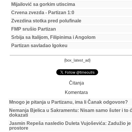
Mijailović sa gorkim utiscima
Crvena zvezda - Partizan 1:0
Zvezdina stotka pred polufinale
FMP srušio Partizan
Srbija sa Italijom, Filipinima i Angolom
Partizan savladao Igokeu
{box_latest_ad}
Čitanja
Komentara
Mnogo je pitanja u Partizanu, ima li Čanak odgovore?
Nemanja Bjelica u Sakramentu: Nisam samo šuter i to 
dokazati
Jasmin Repeša nasledio Duleta Vujoševića: Zadužio je
prostore