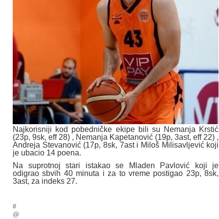
Najkorisniji kod pobedničke ekipe bili su Nemanja Krstić
(23p, 9sk, eff 28) , Nemanja Kapetanović (19p, 3ast, eff 22) ,
Andreja Stevanović (17p, 8sk, 7ast i Miloš Milisavljević koji
je ubacio 14 poena.
Na suprotnoj stari istakao se Mladen Pavlović koji je
odigrao sbvih 40 minuta i za to vreme postigao 23p, 8sk,
3ast, za indeks 27.
#
@