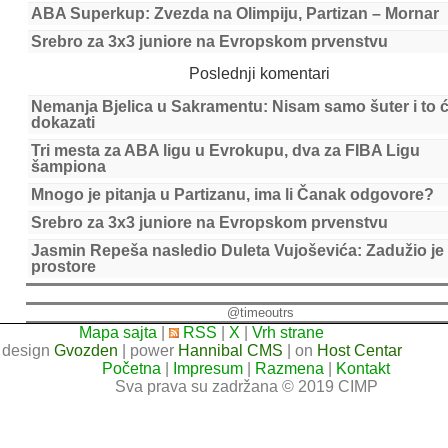
ABA Superkup: Zvezda na Olimpiju, Partizan – Mornar
Srebro za 3x3 juniore na Evropskom prvenstvu
Poslednji komentari
Nemanja Bjelica u Sakramentu: Nisam samo šuter i to 
dokazati
Tri mesta za ABA ligu u Evrokupu, dva za FIBA Ligu
šampiona
Mnogo je pitanja u Partizanu, ima li Čanak odgovore?
Srebro za 3x3 juniore na Evropskom prvenstvu
Jasmin Repeša nasledio Duleta Vujoševića: Zadužio je
prostore
@timeoutrs
Mapa sajta
|
RSS
|
X
|
Vrh strane
design
Gvozden
| power
Hannibal CMS
| on
Host Centar
Početna
|
Impresum
|
Razmena
|
Kontakt
Sva prava su zadržana © 2019 CIMP