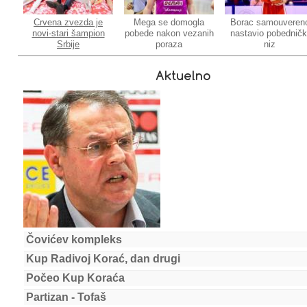
Crvena zvezda je
Mega se domogla
Borac samouveren
novi-stari šampion
pobede nakon vezanih
nastavio pobedničk
Srbije
poraza
niz
Aktuelno
Čovićev kompleks
Kup Radivoj Korać, dan drugi
Počeo Kup Koraća
Partizan - Tofaš