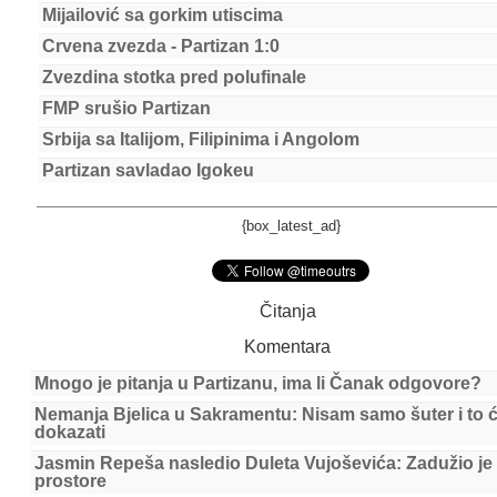
Mijailović sa gorkim utiscima
Crvena zvezda - Partizan 1:0
Zvezdina stotka pred polufinale
FMP srušio Partizan
Srbija sa Italijom, Filipinima i Angolom
Partizan savladao Igokeu
{box_latest_ad}
Čitanja
Komentara
Mnogo je pitanja u Partizanu, ima li Čanak odgovore?
Nemanja Bjelica u Sakramentu: Nisam samo šuter i to 
dokazati
Jasmin Repeša nasledio Duleta Vujoševića: Zadužio je
prostore