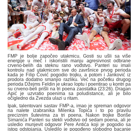
FMP je bolje započeo utakmicu. Gosti su ušli sa više
energije u meč i iskoristili manju agresivnost odbrane
crveno-belih da steknu rano vođstvo. Panteri su imali
kontrolu nad utakmicom sve do završnice prvog perioda
kada je Filip Čović pogodio trojku, a potom i Janković iz
prodora dodatno smanjio razliku. Već na početku drugog
perioda Džejms Feldin je ukrao loptu i poentirao u kontri pa
su crveno-beli prišli na tri poena zaostatka (23:26). Dragan
Apić je uzvratio poenima sa poludistance, ali je bilo
očigledno da Zvezda ulazi u ritam.
Ipak, talentovani sastav FMP-a, imao je spreman odgovor
na nalete izabranika Milenka Topića i to po pravilu
preciznim šutevima za tri poena. Nakon trojke Boriše
Simanića Panteri su stekli vođstvo od sedam poena, ali je
usledio munjevit odgovor Pere Antića koji je pogodio sa
istog odstojanja. Usledilo je pogođeno slobodno bacanje