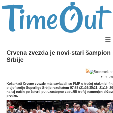
Crvena zvezda je novi-stari šampion
Srbije
11.06.2
Košarkaši Crvene zvezde mts savladali su FMP u trećoj utakmici fin
plejof serije Superlige Srbije rezultatom 97:88 (21:26:35:21, 21:19, 20
na taj način po četvrti put uzastopno zadužili trofej namenjen drža
prvaku.