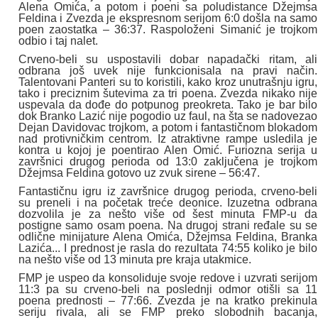
Alena Omića, a potom i poeni sa poludistance Džejmsa
Feldina i Zvezda je ekspresnom serijom 6:0 došla na samo
poen zaostatka – 36:37. Raspoloženi Simanić je trojkom
odbio i taj nalet.
Crveno-beli su uspostavili dobar napadački ritam, ali
odbrana još uvek nije funkcionisala na pravi način.
Talentovani Panteri su to koristili, kako kroz unutrašnju igru,
tako i preciznim šutevima za tri poena. Zvezda nikako nije
uspevala da dođe do potpunog preokreta. Tako je bar bilo
dok Branko Lazić nije pogodio uz faul, na šta se nadovezao
Dejan Davidovac trojkom, a potom i fantastičnom blokadom
nad protivničkim centrom. Iz atraktivne rampe usledila je
kontra u kojoj je poentirao Alen Omić. Furiozna serija u
završnici drugog perioda od 13:0 zaključena je trojkom
Džejmsa Feldina gotovo uz zvuk sirene – 56:47.
Fantastičnu igru iz završnice drugog perioda, crveno-beli
su preneli i na početak treće deonice. Izuzetna odbrana
dozvolila je za nešto više od šest minuta FMP-u da
postigne samo osam poena. Na drugoj strani ređale su se
odlične minijature Alena Omića, Džejmsa Feldina, Branka
Lazića... I prednost je rasla do rezultata 74:55 koliko je bilo
na nešto više od 13 minuta pre kraja utakmice.
FMP je uspeo da konsoliduje svoje redove i uzvrati serijom
11:3 pa su crveno-beli na poslednji odmor otišli sa 11
poena prednosti – 77:66. Zvezda je na kratko prekinula
seriju rivala, ali se FMP preko slobodnih bacanja,