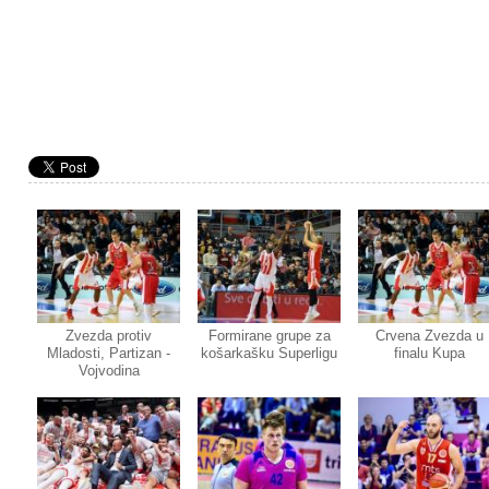
Zvezda protiv
Formirane grupe za
Crvena Zvezda u
Mladosti, Partizan -
košarkašku Superligu
finalu Kupa
Vojvodina