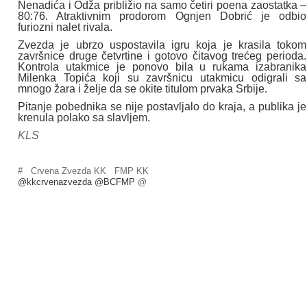
Nenadića i Odža približio na samo četiri poena zaostatka –
80:76. Atraktivnim prodorom Ognjen Dobrić je odbio
furiozni nalet rivala.
Zvezda je ubrzo uspostavila igru koja je krasila tokom
završnice druge četvrtine i gotovo čitavog trećeg perioda.
Kontrola utakmice je ponovo bila u rukama izabranika
Milenka Topića koji su završnicu utakmicu odigrali sa
mnogo žara i želje da se okite titulom prvaka Srbije.
Pitanje pobednika se nije postavljalo do kraja, a publika je
krenula polako sa slavljem.
KLS
#
Crvena Zvezda KK
FMP KK
@kkcrvenazvezda @BCFMP
@